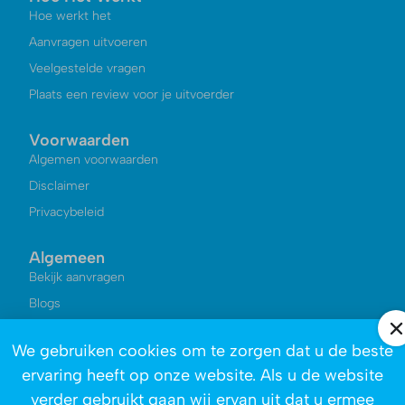
Hoe werkt het
Aanvragen uitvoeren
Veelgestelde vragen
Plaats een review voor je uitvoerder
Voorwaarden
Algemen voorwaarden
Disclaimer
Privacybeleid
Algemeen
Bekijk aanvragen
Blogs
Kennisbank
We gebruiken cookies om te zorgen dat u de beste
Reviews
ervaring heeft op onze website. Als u de website
Over ons
verder gebruikt gaan wij ervan uit dat u ermee