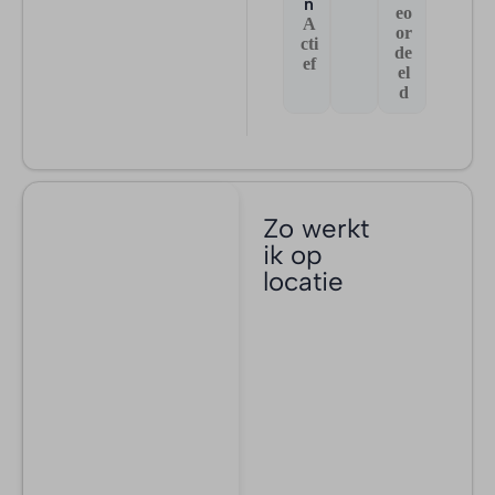
n
eo
A
or
cti
de
ef
el
d
Zo werkt
ik op
locatie