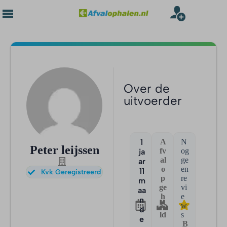
Over de
uitvoerder
1
A
N
Peter leijssen
fv
og
ja
al
ge
ar
o
en
11
Kvk Geregistreerd
p
re
m
ge
vi
aa
h
e
n
aa
w
d
ld
s
e
B