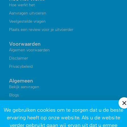
Hoe werkt het
Aanvragen uitvoeren
Veelgestelde vragen
Plaats een review voor je uitvoerder
Voorwaarden
Algemen voorwaarden
Disclaimer
Privacybeleid
Algemeen
Bekijk aanvragen
Blogs
Kennisbank
We gebruiken cookies om te zorgen dat u de beste
Reviews
ervaring heeft op onze website. Als u de website
Over ons
verder gebruikt gaan wij ervan uit dat u ermee