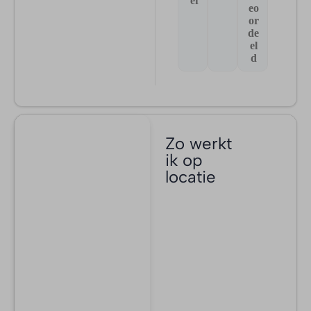
ef
eo
or
de
el
d
Zo werkt
ik op
locatie