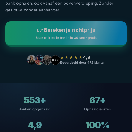
bank ophalen, ook vanaf een bovenverdieping. Zonder
gesjouw, zonder aanhanger.
👉 Bereken je richtprijs
Scan of kies je bank · in 30 sec · gratis
★★★★★
4,9
472
Beoordeeld door 472 klanten
553+
67+
Banken opgehaald
Ophaaldiensten
4,9
100%