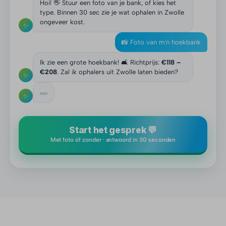
Hoi! 👋 Stuur een foto van je bank, of kies het
type. Binnen 30 sec zie je wat ophalen in Zwolle
ongeveer kost.
✨
📸 Foto van m'n hoekbank
Ik zie een grote hoekbank! 🛋️ Richtprijs:
€118 –
€208
. Zal ik ophalers uit Zwolle laten bieden?
✨
✨
Start het gesprek 💬
Met foto óf zonder · antwoord in 30 seconden