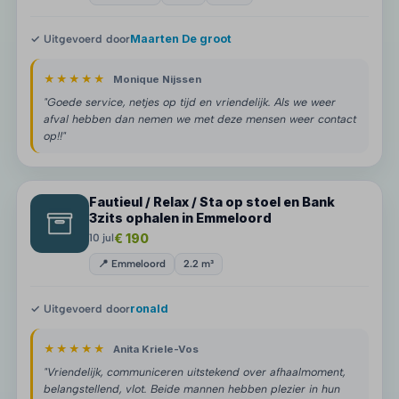
✓ Uitgevoerd door
Maarten De groot
★★★★★
Monique Nijssen
"Goede service, netjes op tijd en vriendelijk. Als we weer
afval hebben dan nemen we met deze mensen weer contact
op!!"
Fautieul / Relax / Sta op stoel en Bank
3zits ophalen in Emmeloord
€ 190
10 jul
📍 Emmeloord
2.2 m³
✓ Uitgevoerd door
ronald
★★★★★
Anita Kriele-Vos
"Vriendelijk, communiceren uitstekend over afhaalmoment,
belangstellend, vlot. Beide mannen hebben plezier in hun