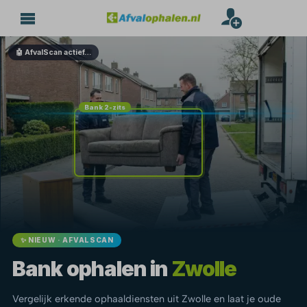
🤖 AfvalScan actief…
Bank 2-zits
✨ NIEUW · AFVALSCAN
Bank ophalen in
Zwolle
Vergelijk erkende ophaaldiensten uit Zwolle en laat je oude