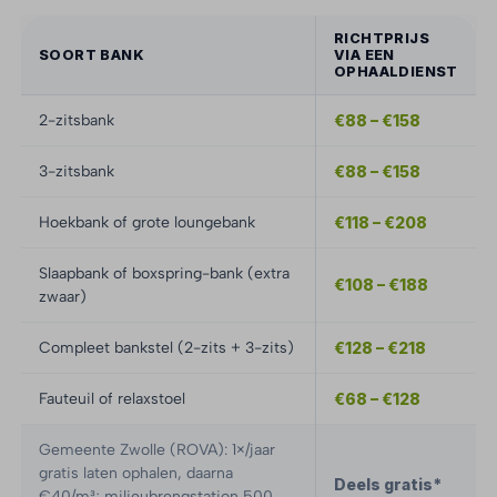
RICHTPRIJS
SOORT BANK
VIA EEN
OPHAALDIENST
2-zitsbank
€88 – €158
3-zitsbank
€88 – €158
Hoekbank of grote loungebank
€118 – €208
Slaapbank of boxspring-bank (extra
€108 – €188
zwaar)
Compleet bankstel (2-zits + 3-zits)
€128 – €218
Fauteuil of relaxstoel
€68 – €128
Gemeente Zwolle (ROVA): 1×/jaar
gratis laten ophalen, daarna
Deels gratis*
€40/m³; milieubrengstation 500