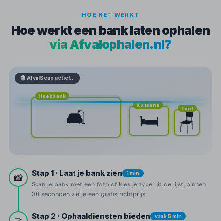
HOE HET WERKT
Hoe werkt een bank laten ophalen
via Afvalophalen.nl?
🤖 AfvalScan actief…
Hoekbank
Kussens
Poef
🛋️
🛏️
🪑
Stap 1 · Laat je bank zien
1 min
📸
Scan je bank met een foto of kies je type uit de lijst: binnen
30 seconden zie je een gratis richtprijs.
Stap 2 · Ophaaldiensten bieden
vaak 5 min
🤝