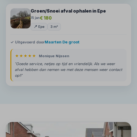
Groen/Snoei afval ophalen in Epe
€ 180
15 jan
📍 Epe
3 m³
✓ Uitgevoerd door
Maarten De groot
★★★★★
Monique Nijssen
"Goede service, netjes op tijd en vriendelijk. Als we weer
afval hebben dan nemen we met deze mensen weer contact
op!!"