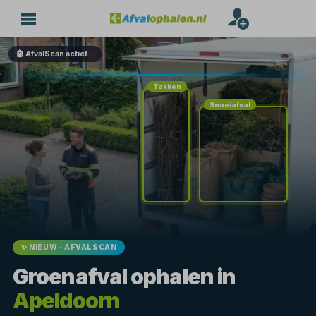
🤖 AfvalScan actief…
Takken
Snoeiafval
✨ NIEUW · AFVALSCAN
Groenafval ophalen in
Apeldoorn