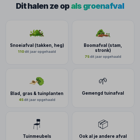
Dit halen ze op
als groenafval
Snoeiafval (takken, heg)
Boomafval (stam,
stronk)
110
dit jaar opgehaald
75
dit jaar opgehaald
🌱
Gemengd tuinafval
Blad, gras & tuinplanten
45
dit jaar opgehaald
🪑
📦
Tuinmeubels
Ook al je andere afval