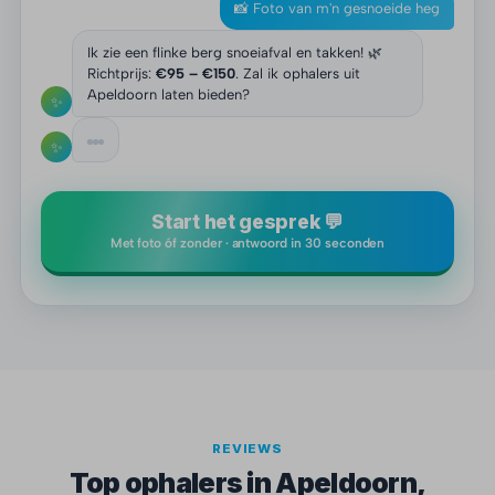
📸 Foto van m'n gesnoeide heg
Ik zie een flinke berg snoeiafval en takken! 🌿
Richtprijs:
€95 – €150
. Zal ik ophalers uit
Apeldoorn laten bieden?
✨
✨
Start het gesprek 💬
Met foto óf zonder · antwoord in 30 seconden
REVIEWS
Top ophalers in Apeldoorn,