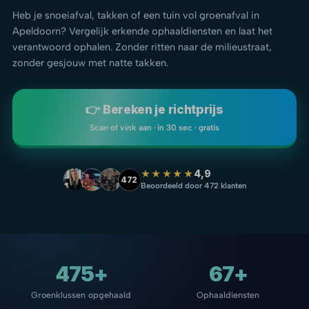
Heb je snoeiafval, takken of een tuin vol groenafval in
Apeldoorn? Vergelijk erkende ophaaldiensten en laat het
verantwoord ophalen. Zonder ritten naar de milieustraat,
zonder gesjouw met natte takken.
👉 Bereken je richtprijs
Scan of vink aan · in 30 sec · gratis
★★★★★
4,9
472
Beoordeeld door 472 klanten
475+
67+
Groenklussen opgehaald
Ophaaldiensten