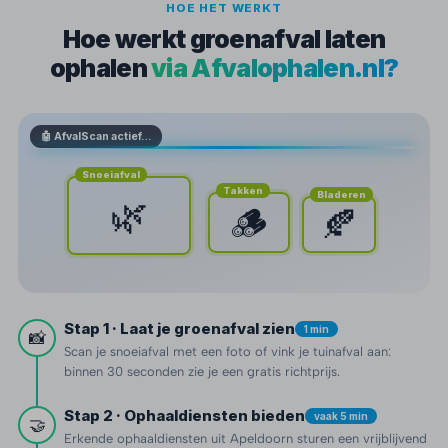
HOE HET WERKT
Hoe werkt groenafval laten
ophalen
via Afvalophalen.nl?
🤖 AfvalScan actief…
Snoeiafval
Takken
Bladeren
🌿
🪵
🍂
Stap 1 · Laat je groenafval zien
1 min
📸
Scan je snoeiafval met een foto of vink je tuinafval aan:
binnen 30 seconden zie je een gratis richtprijs.
Stap 2 · Ophaaldiensten bieden
vaak 5 min
🤝
Erkende ophaaldiensten uit Apeldoorn sturen een vrijblijvend