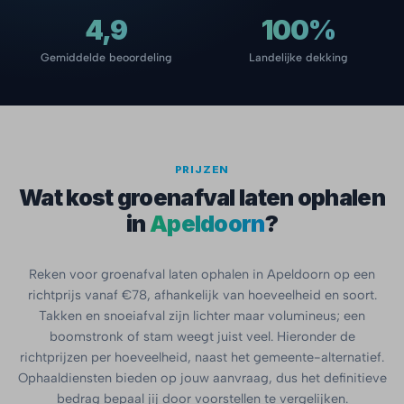
4,9
100%
Gemiddelde beoordeling
Landelijke dekking
PRIJZEN
Wat kost groenafval laten ophalen
in
Apeldoorn
?
Reken voor groenafval laten ophalen in Apeldoorn op een
richtprijs vanaf €78, afhankelijk van hoeveelheid en soort.
Takken en snoeiafval zijn lichter maar volumineus; een
boomstronk of stam weegt juist veel. Hieronder de
richtprijzen per hoeveelheid, naast het gemeente-alternatief.
Ophaaldiensten bieden op jouw aanvraag, dus het definitieve
bedrag bepaal jij door voorstellen te vergelijken.