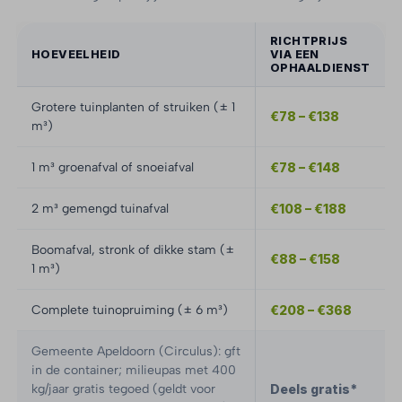
RICHTPRIJS
HOEVEELHEID
VIA EEN
OPHAALDIENST
Grotere tuinplanten of struiken (± 1
€78 – €138
m³)
1 m³ groenafval of snoeiafval
€78 – €148
2 m³ gemengd tuinafval
€108 – €188
Boomafval, stronk of dikke stam (±
€88 – €158
1 m³)
Complete tuinopruiming (± 6 m³)
€208 – €368
Gemeente Apeldoorn (Circulus): gft
in de container; milieupas met 400
kg/jaar gratis tegoed (geldt voor
Deels gratis*