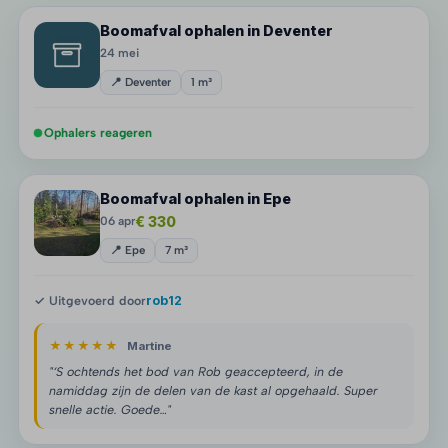
Boomafval ophalen in Deventer
24 mei
📍 Deventer
1 m³
Ophalers reageren
Boomafval ophalen in Epe
€ 330
06 apr
📍 Epe
7 m³
✓ Uitgevoerd door
rob12
★★★★★
Martine
"‘S ochtends het bod van Rob geaccepteerd, in de
namiddag zijn de delen van de kast al opgehaald. Super
snelle actie. Goede…"