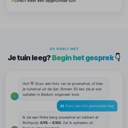
✓
Direct weer een opgeruimde tuin
ZO VOELT HET
Je tuin leeg?
Begin het gesprek
👇
Hoi! 👋 Stuur een foto van je groenafval, of kies
je tuinafval uit de lijst. Binnen 30 sec zie je wat
ophalen in Bedum ongeveer kost.
✨
📸 Foto van m'n gesnoeide heg
Ik zie een flinke berg snoeiafval en takken! 🌿
Richtprijs:
€95 – €150
. Zal ik ophalers uit