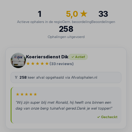
1
5,0 ★
33
Actieve ophalers in de regio
Gem. beoordeling
Beoordelingen
258
Ophalingen uitgevoerd
Koeriersdienst Dik
✓ Actief
★★★★★
(33 reviews)
🏅
258
keer afval opgehaald via Afvalophalen.nl
★★★★★
"Wij zijn super blij met Ronald, hij heeft ons binnen een
dag van onze berg tuinafval gered.Dank je wel topper!"
✓ Gecheckt