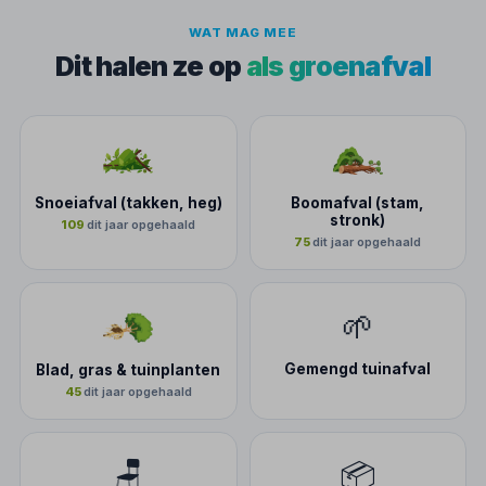
WAT MAG MEE
Dit halen ze op
als groenafval
Snoeiafval (takken, heg)
Boomafval (stam,
stronk)
109
dit jaar opgehaald
75
dit jaar opgehaald
🌱
Gemengd tuinafval
Blad, gras & tuinplanten
45
dit jaar opgehaald
🪑
📦