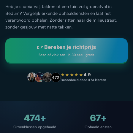
Heb je snoeiafval, takken of een tuin vol groenafval in
Bedum? Vergelijk erkende ophaaldiensten en laat het
verantwoord ophalen. Zonder ritten naar de milieustraat,
zonder gesjouw met natte takken.
👉 Bereken je richtprijs
Scan of vink aan · in 30 sec · gratis
★★★★★
4,9
473
Beoordeeld door 473 klanten
474+
67+
Groenklussen opgehaald
Ophaaldiensten