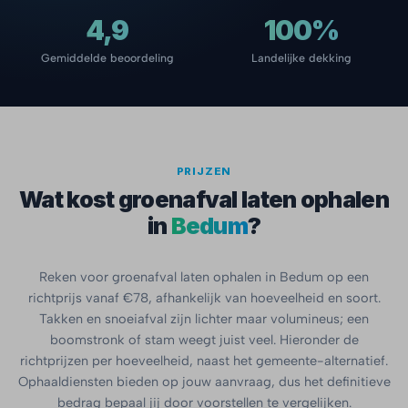
4,9
100%
Gemiddelde beoordeling
Landelijke dekking
PRIJZEN
Wat kost groenafval laten ophalen
in
Bedum
?
Reken voor groenafval laten ophalen in Bedum op een
richtprijs vanaf €78, afhankelijk van hoeveelheid en soort.
Takken en snoeiafval zijn lichter maar volumineus; een
boomstronk of stam weegt juist veel. Hieronder de
richtprijzen per hoeveelheid, naast het gemeente-alternatief.
Ophaaldiensten bieden op jouw aanvraag, dus het definitieve
bedrag bepaal jij door voorstellen te vergelijken.