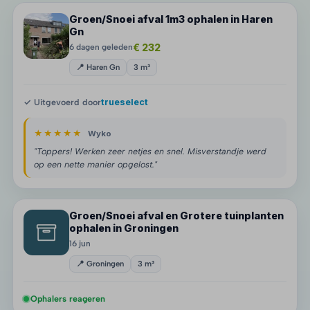
Groen/Snoei afval 1m3 ophalen in Haren
Gn
€ 232
6 dagen geleden
📍 Haren Gn
3 m³
✓ Uitgevoerd door
trueselect
★★★★★
Wyko
"Toppers! Werken zeer netjes en snel. Misverstandje werd
op een nette manier opgelost."
Groen/Snoei afval en Grotere tuinplanten
ophalen in Groningen
16 jun
📍 Groningen
3 m³
Ophalers reageren