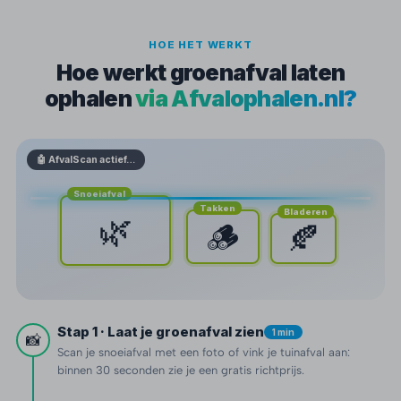
HOE HET WERKT
Hoe werkt groenafval laten
ophalen
via Afvalophalen.nl?
🤖 AfvalScan actief…
Snoeiafval
Takken
Bladeren
🌿
🪵
🍂
Stap 1 · Laat je groenafval zien
1 min
📸
Scan je snoeiafval met een foto of vink je tuinafval aan:
binnen 30 seconden zie je een gratis richtprijs.