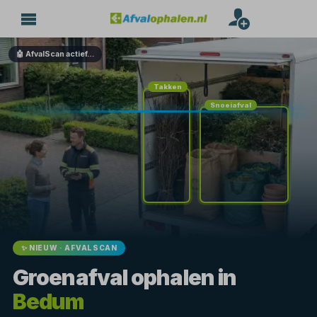
🤖 AfvalScan actief…
Takken
Snoeiafval
✨ NIEUW · AFVALSCAN
Groenafval ophalen in
Bedum