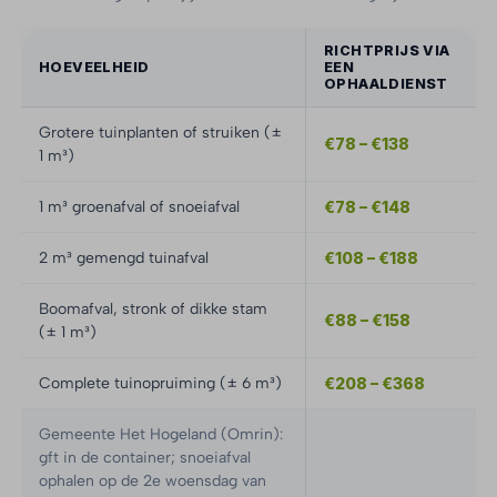
RICHTPRIJS VIA
HOEVEELHEID
EEN
OPHAALDIENST
Grotere tuinplanten of struiken (±
€78 – €138
1 m³)
1 m³ groenafval of snoeiafval
€78 – €148
2 m³ gemengd tuinafval
€108 – €188
Boomafval, stronk of dikke stam
€88 – €158
(± 1 m³)
Complete tuinopruiming (± 6 m³)
€208 – €368
Gemeente Het Hogeland (Omrin):
gft in de container; snoeiafval
ophalen op de 2e woensdag van