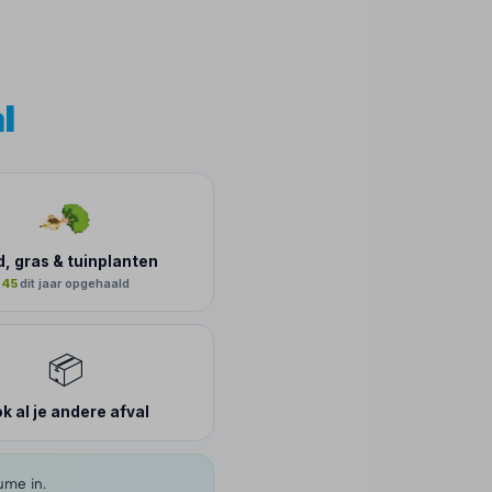
l
d, gras & tuinplanten
45
dit jaar opgehaald
📦
k al je andere afval
ume in.