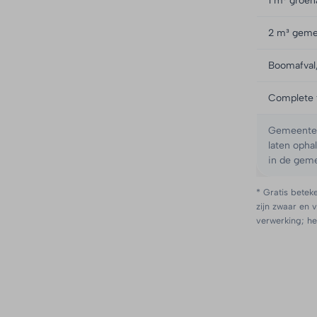
1 m³ groena
2 m³ geme
Boomafval,
Complete 
Gemeente D
laten opha
in de gem
* Gratis beteke
zijn zwaar en v
verwerking; het