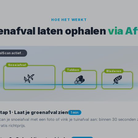
HOE HET WERKT
enafval laten ophalen
via A
alScan actief…
Snoeiafval
Takken
Bladeren
🌿
🪵
🍂
tap 1 · Laat je groenafval zien
1 min
can je snoeiafval met een foto of vink je tuinafval aan: binnen 30 seconden z
ratis richtprijs.