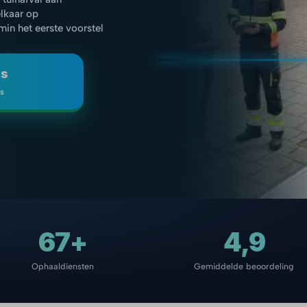
elkaar op
 min het eerste voorstel
js
is
67+
4,9
Ophaaldiensten
Gemiddelde beoordeling