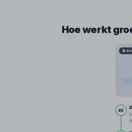
Hoe werkt gro
🤖 Afv
S
📸
S
g