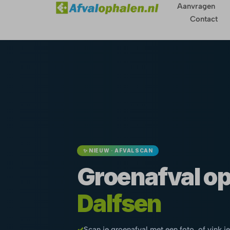
Aanvragen
Contact
✨ NIEUW · AFVALSCAN
Groenafval op
Dalfsen
✓
Scan je groenafval met een foto, of vink je