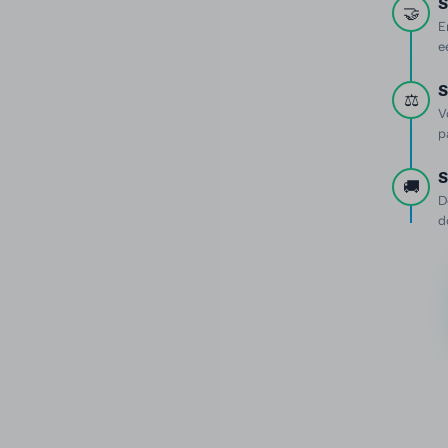
S
🤝
E
e
S
⚖️
V
p
S
🚚
D
d