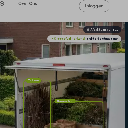
Over Ons
Inloggen
🤖 AfvalScan actief…
✓ Groenafval herkend
· richtprijs staat klaar
Takken
Snoeiafval