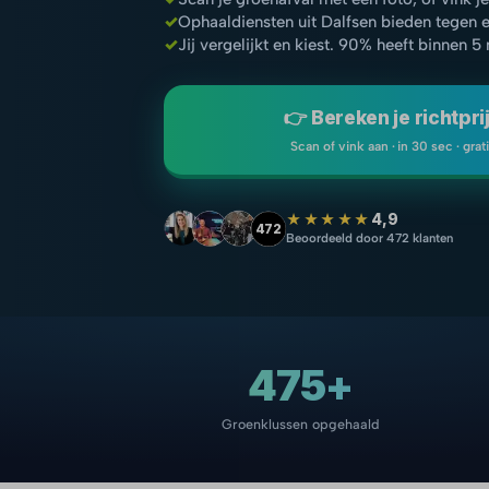
✓
Ophaaldiensten uit Dalfsen bieden tegen 
✓
Jij vergelijkt en kiest. 90% heeft binnen 5
👉 Bereken je richtpri
Scan of vink aan · in 30 sec · grat
★★★★★
4,9
472
Beoordeeld door 472 klanten
475+
Groenklussen opgehaald