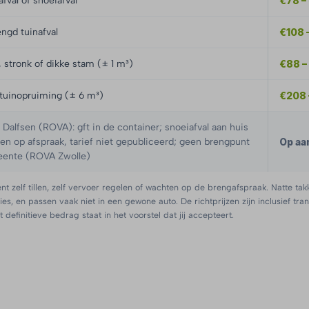
fval of snoeiafval
€78 –
ngd tuinafval
€108 
 stronk of dikke stam (± 1 m³)
€88 –
tuinopruiming (± 6 m³)
€208 
alfsen (ROVA): gft in de container; snoeiafval aan huis
len op afspraak, tarief niet gepubliceerd; geen brengpunt
Op aa
eente (ROVA Zwolle)
nt zelf tillen, zelf vervoer regelen of wachten op de brengafspraak. Natte tak
ies, en passen vaak niet in een gewone auto. De richtprijzen zijn inclusief tra
 definitieve bedrag staat in het voorstel dat jij accepteert.