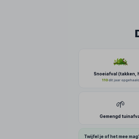
Snoeiafval (takken, 
110
dit jaar opgehaal
🌱
Gemengd tuinafv
Twijfel je of het mee mag