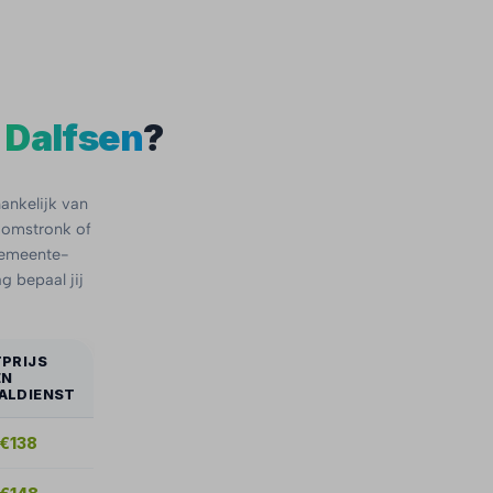
n
Dalfsen
?
ankelijk van
boomstronk of
 gemeente-
g bepaal jij
TPRIJS
EN
ALDIENST
 €138