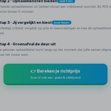
tap 2 · Ophaaldiensten bieden
vaak 5 min
rkende ophaaldiensten uit Dalfsen sturen een vrijblijvend voorstel. Bij 90%
erste binnen 5 minuten.
tap 3 · Jij vergelijkt en kiest
jouw tempo
olledige vrijheid: vergelijk op prijs en beoordelingen en kies de ophaaldienst 
ast.
tap 4 · Groenafval de deur uit
e gekozen ophaaldienst komt langs op het moment dat jullie samen afspre
oet het zware werk.
👉 Bereken je richtprijs
Scan of vink aan · gratis & vrijblijvend