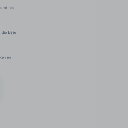
 komt het
die bij je
ken en