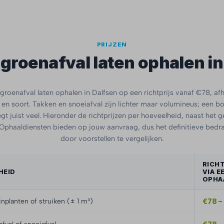
PRIJZEN
 groenafval laten ophalen i
groenafval laten ophalen in Dalfsen op een richtprijs vanaf €78, afh
en soort. Takken en snoeiafval zijn lichter maar volumineus; een 
t juist veel. Hieronder de richtprijzen per hoeveelheid, naast het
. Ophaaldiensten bieden op jouw aanvraag, dus het definitieve bedra
door voorstellen te vergelijken.
RICH
HEID
VIA E
OPHA
inplanten of struiken (± 1 m³)
€78 –