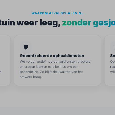
WAAROM AFVALOPHALEN.NL
tuin weer leeg,
zonder gesj
🛡️
Gecontroleerde ophaaldiensten
Sn
We volgen actief hoe ophaaldiensten presteren
Oph
en vragen klanten na elke klus om een
re
r
beoordeling. Zo blijft de kwaliteit van het
vri
netwerk hoog.