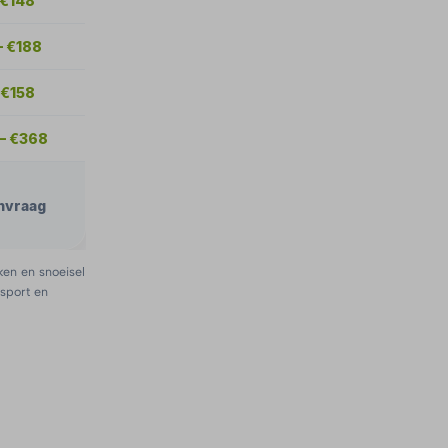
 €148
– €188
 €158
– €368
nvraag
ken en snoeisel
nsport en