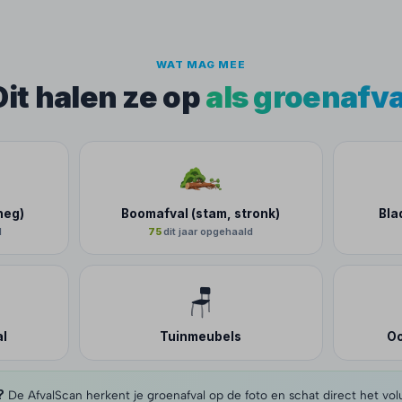
WAT MAG MEE
Dit halen ze op
als groenafva
heg)
Boomafval (stam, stronk)
Bla
d
75
dit jaar opgehaald
🪑
al
Tuinmeubels
Oo
?
De AfvalScan herkent je groenafval op de foto en schat direct het vol