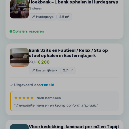
Hoekbank – L bank ophalen in Hurdegaryp
Gisteren
📍 Hurdegaryp
2.5 m³
Ophalers reageren
Bank 3zits en Fautieul / Relax / Sta op
stoel ophalen in Easternijtsjerk
€ 200
23 jul
📍 Easternijtsjerk
2.7 m³
✓ Uitgevoerd door
ronald
★★★★★
Nick Bambach
"Vriendelijke mensen en keurig conform afspraak."
Vloerbedekking, laminaat per m2 en Tapijt