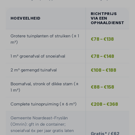
RICHTPRIJS
HOEVEELHEID
VIA EEN
OPHAALDIENST
Grotere tuinplanten of struiken (± 1
€78 – €138
m³)
1 m³ groenafval of snoeiafval
€78 – €148
2 m³ gemengd tuinafval
€108 – €188
Boomafval, stronk of dikke stam (±
€88 – €158
1 m³)
Complete tuinopruiming (± 6 m³)
€208 – €368
Gemeente Noardeast-Fryslân
(Omrin): gft in de container;
snoeiafval 6x per jaar gratis laten
Gratis* / €62