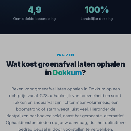
4,9
100%
Gemiddelde beoordeling
Landelijke dekking
PRIJZEN
Wat kost groenafval laten ophalen
in
Dokkum
?
Reken voor groenafval laten ophalen in Dokkum op een
richtprijs vanaf €78, afhankelijk van hoeveelheid en soort.
Takken en snoeiafval zijn lichter maar volumineus; een
boomstronk of stam weegt juist veel. Hieronder de
richtprijzen per hoeveelheid, naast het gemeente-alternatief.
Ophaaldiensten bieden op jouw aanvraag, dus het definitieve
bedrag bepaal jij door voorstellen te vergelijken.