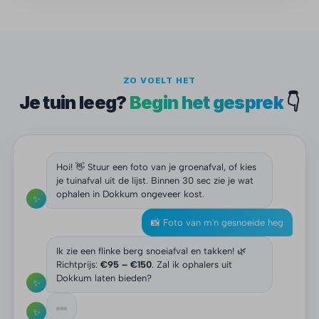
ZO VOELT HET
Je tuin leeg?
Begin het gesprek
👇
Hoi! 👋 Stuur een foto van je groenafval, of kies
je tuinafval uit de lijst. Binnen 30 sec zie je wat
ophalen in Dokkum ongeveer kost.
✨
📸 Foto van m'n gesnoeide heg
Ik zie een flinke berg snoeiafval en takken! 🌿
Richtprijs:
€95 – €150
. Zal ik ophalers uit
Dokkum laten bieden?
✨
✨