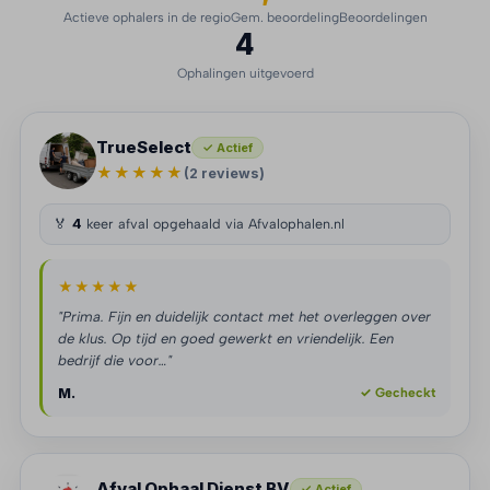
Actieve ophalers in de regio
Gem. beoordeling
Beoordelingen
4
Ophalingen uitgevoerd
TrueSelect
✓ Actief
★★★★★
(2 reviews)
🏅
4
keer afval opgehaald via Afvalophalen.nl
★★★★★
"Prima. Fijn en duidelijk contact met het overleggen over
de klus. Op tijd en goed gewerkt en vriendelijk. Een
bedrijf die voor…"
M.
✓ Gecheckt
Afval Ophaal Dienst BV
✓ Actief