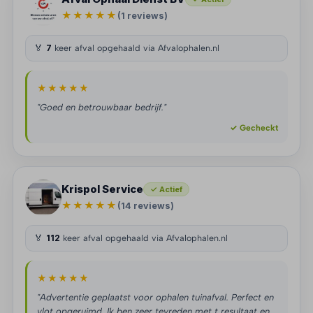
★★★★★
(1 reviews)
🏅
7
keer afval opgehaald via Afvalophalen.nl
★★★★★
"Goed en betrouwbaar bedrijf."
✓ Gecheckt
Krispol Service
✓ Actief
★★★★★
(14 reviews)
🏅
112
keer afval opgehaald via Afvalophalen.nl
★★★★★
"Advertentie geplaatst voor ophalen tuinafval. Perfect en
vlot opgeruimd. Ik ben zeer tevreden met t resultaat en