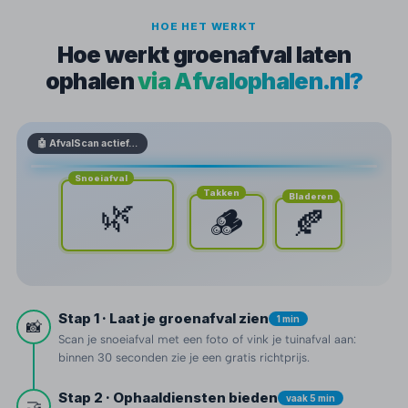
HOE HET WERKT
Hoe werkt groenafval laten
ophalen
via Afvalophalen.nl?
🤖 AfvalScan actief…
Snoeiafval
Takken
Bladeren
🌿
🪵
🍂
Stap 1 · Laat je groenafval zien
1 min
📸
Scan je snoeiafval met een foto of vink je tuinafval aan:
binnen 30 seconden zie je een gratis richtprijs.
Stap 2 · Ophaaldiensten bieden
vaak 5 min
🤝