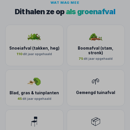
WAT MAG MEE
Dit halen ze op
als groenafval
Snoeiafval (takken, heg)
Boomafval (stam,
stronk)
110
dit jaar opgehaald
75
dit jaar opgehaald
🌱
Gemengd tuinafval
Blad, gras & tuinplanten
45
dit jaar opgehaald
🪑
📦