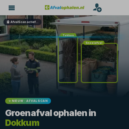
🤖 AfvalScan actief…
Takken
Snoeiafval
✨ NIEUW · AFVALSCAN
Groenafval ophalen in
Dokkum