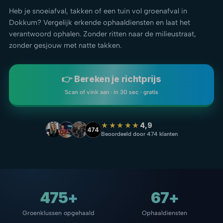
Heb je snoeiafval, takken of een tuin vol groenafval in
Dokkum? Vergelijk erkende ophaaldiensten en laat het
verantwoord ophalen. Zonder ritten naar de milieustraat,
zonder gesjouw met natte takken.
👉 Bereken je richtprijs
Scan of vink aan · in 30 sec · gratis
★★★★★
4,9
474
Beoordeeld door 474 klanten
475+
67+
Groenklussen opgehaald
Ophaaldiensten