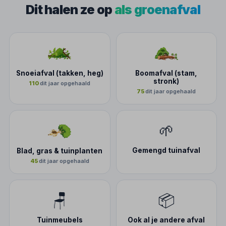
Dit halen ze op
als groenafval
Snoeiafval (takken, heg)
Boomafval (stam,
stronk)
110
dit jaar opgehaald
75
dit jaar opgehaald
🌱
Gemengd tuinafval
Blad, gras & tuinplanten
45
dit jaar opgehaald
🪑
📦
Tuinmeubels
Ook al je andere afval