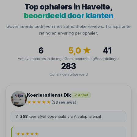
Top ophalers in Havelte,
beoordeeld door klanten
Geverifieerde bedrijven met authentieke reviews. Transparante
rating en ervaring per ophaler.
6
5,0 ★
41
Actieve ophalers in de regio
Gem. beoordeling
Beoordelingen
283
Ophalingen uitgevoerd
Koeriersdienst Dik
✓ Actief
★★★★★
(33 reviews)
🏅
258
keer afval opgehaald via Afvalophalen.nl
★★★★★