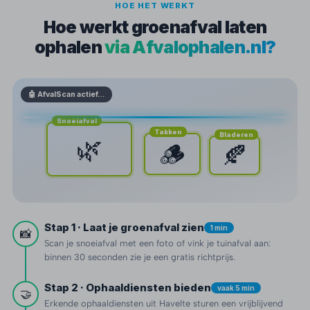
HOE HET WERKT
Hoe werkt groenafval laten
ophalen
via Afvalophalen.nl?
🤖 AfvalScan actief…
Snoeiafval
Takken
Bladeren
🌿
🪵
🍂
Stap 1 · Laat je groenafval zien
1 min
📸
Scan je snoeiafval met een foto of vink je tuinafval aan:
binnen 30 seconden zie je een gratis richtprijs.
Stap 2 · Ophaaldiensten bieden
vaak 5 min
🤝
Erkende ophaaldiensten uit Havelte sturen een vrijblijvend