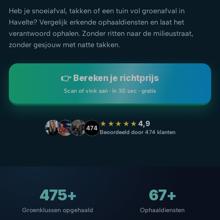
Heb je snoeiafval, takken of een tuin vol groenafval in
Havelte? Vergelijk erkende ophaaldiensten en laat het
verantwoord ophalen. Zonder ritten naar de milieustraat,
zonder gesjouw met natte takken.
👉 Bereken je richtprijs
Scan of vink aan · in 30 sec · gratis
★★★★★
4,9
474
Beoordeeld door 474 klanten
475+
67+
Groenklussen opgehaald
Ophaaldiensten