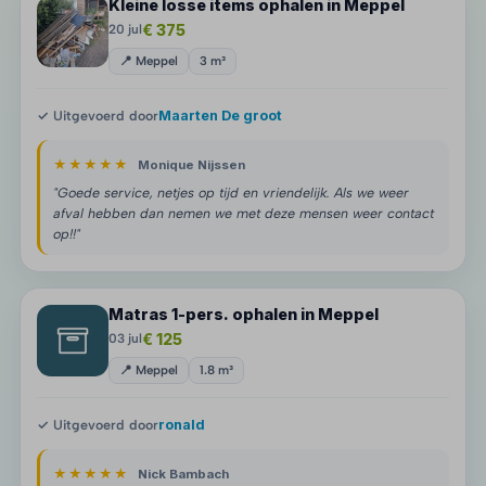
Kleine losse items ophalen in Meppel
€ 375
20 jul
📍 Meppel
3 m³
✓ Uitgevoerd door
Maarten De groot
★★★★★
Monique Nijssen
"Goede service, netjes op tijd en vriendelijk. Als we weer
afval hebben dan nemen we met deze mensen weer contact
op!!"
Matras 1-pers. ophalen in Meppel
€ 125
03 jul
📍 Meppel
1.8 m³
✓ Uitgevoerd door
ronald
★★★★★
Nick Bambach