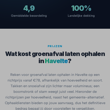
4,9
100%
Gemiddelde beoordeling
Landelijke dekking
PRIJZEN
Wat kost groenafval laten ophalen
in
Havelte
?
Reken voor groenafval laten ophalen in Havelte op een
richtprijs vanaf €78, afhankelijk van hoeveelheid en soort.
Takken en snoeiafval zijn lichter maar volumineus; een
boomstronk of stam weegt juist veel. Hieronder de
richtprijzen per hoeveelheid, naast het gemeente-alternatief.
Ophaaldiensten bieden op jouw aanvraag, dus het definitieve
bedrag bepaal jij door voorstellen te vergelijken.