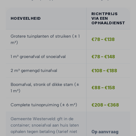
RICHTPRIJS
HOEVEELHEID
VIA EEN
OPHAALDIENST
Grotere tuinplanten of struiken (± 1
€78 – €138
m³)
1 m³ groenafval of snoeiafval
€78 – €148
2 m³ gemengd tuinafval
€108 – €188
Boomafval, stronk of dikke stam (±
€88 – €158
1 m³)
Complete tuinopruiming (± 6 m³)
€208 – €368
Gemeente Westerveld: gft in de
container; snoeiafval aan huis laten
ophalen tegen betaling (tarief niet
Op aanvraag