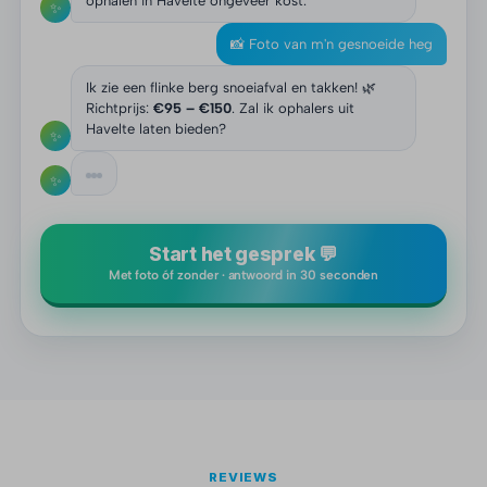
ophalen in Havelte ongeveer kost.
✨
📸 Foto van m'n gesnoeide heg
Ik zie een flinke berg snoeiafval en takken! 🌿
Richtprijs:
€95 – €150
. Zal ik ophalers uit
Havelte laten bieden?
✨
✨
Start het gesprek 💬
Met foto óf zonder · antwoord in 30 seconden
REVIEWS