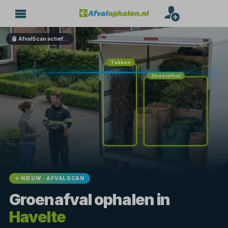
🤖 AfvalScan actief…
Takken
Snoeiafval
✨ NIEUW · AFVALSCAN
Groenafval ophalen in
Havelte