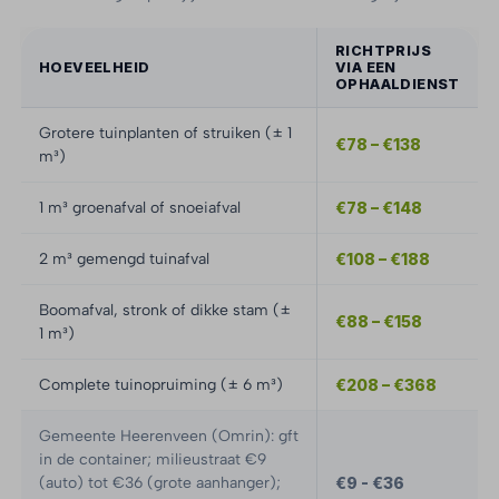
RICHTPRIJS
HOEVEELHEID
VIA EEN
OPHAALDIENST
Grotere tuinplanten of struiken (± 1
€78 – €138
m³)
1 m³ groenafval of snoeiafval
€78 – €148
2 m³ gemengd tuinafval
€108 – €188
Boomafval, stronk of dikke stam (±
€88 – €158
1 m³)
Complete tuinopruiming (± 6 m³)
€208 – €368
Gemeente Heerenveen (Omrin): gft
in de container; milieustraat €9
(auto) tot €36 (grote aanhanger);
€9 - €36