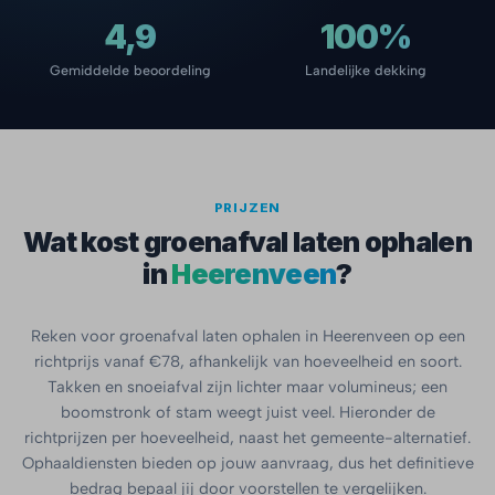
4,9
100%
Gemiddelde beoordeling
Landelijke dekking
PRIJZEN
Wat kost groenafval laten ophalen
in
Heerenveen
?
Reken voor groenafval laten ophalen in Heerenveen op een
richtprijs vanaf €78, afhankelijk van hoeveelheid en soort.
Takken en snoeiafval zijn lichter maar volumineus; een
boomstronk of stam weegt juist veel. Hieronder de
richtprijzen per hoeveelheid, naast het gemeente-alternatief.
Ophaaldiensten bieden op jouw aanvraag, dus het definitieve
bedrag bepaal jij door voorstellen te vergelijken.