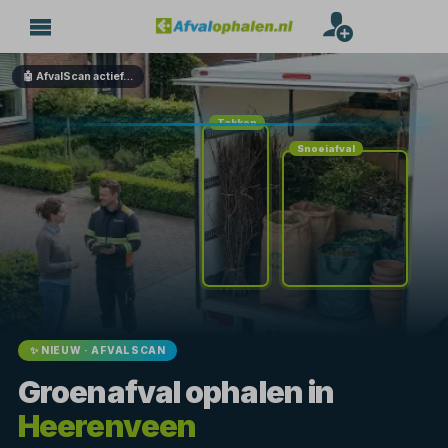
🤖 AfvalScan actief…
Takken
Snoeiafval
✨ NIEUW · AFVALSCAN
Groenafval ophalen in
Heerenveen