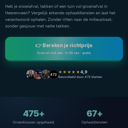
Heb je snoeiafval, takken of een tuin vol groenafval in
Heerenveen? Vergelijk erkende ophaaldiensten en laat het
verantwoord ophalen. Zonder ritten naar de milieustraat,
zonder gesjouw met natte takken.
👉 Bereken je richtprijs
Scan of vink aan · in 30 sec · gratis
★★★★★
4,9
472
Beoordeeld door 472 klanten
475+
67+
Groenklussen opgehaald
Ophaaldiensten