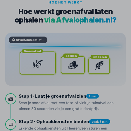
HOE HET WERKT
Hoe werkt groenafval laten
ophalen
via Afvalophalen.nl?
🤖 AfvalScan actief…
Snoeiafval
Takken
Bladeren
🌿
🪵
🍂
Stap 1 · Laat je groenafval zien
1 min
📸
Scan je snoeiafval met een foto of vink je tuinafval aan:
binnen 30 seconden zie je een gratis richtprijs.
Stap 2 · Ophaaldiensten bieden
vaak 5 min
🤝
Erkende ophaaldiensten uit Heerenveen sturen een