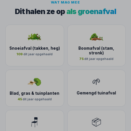
WAT MAG MEE
Dit halen ze op
als groenafval
Snoeiafval (takken, heg)
Boomafval (stam,
stronk)
109
dit jaar opgehaald
75
dit jaar opgehaald
🌱
Gemengd tuinafval
Blad, gras & tuinplanten
45
dit jaar opgehaald
🪑
📦