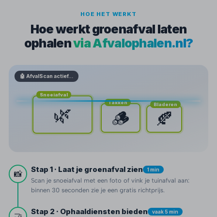
HOE HET WERKT
Hoe werkt groenafval laten
ophalen
via Afvalophalen.nl?
🤖 AfvalScan actief…
Snoeiafval
Takken
Bladeren
🌿
🪵
🍂
Stap 1 · Laat je groenafval zien
1 min
📸
Scan je snoeiafval met een foto of vink je tuinafval aan:
binnen 30 seconden zie je een gratis richtprijs.
Stap 2 · Ophaaldiensten bieden
vaak 5 min
🤝