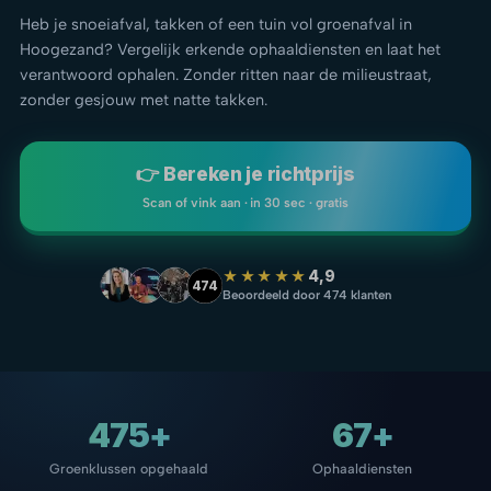
Heb je snoeiafval, takken of een tuin vol groenafval in
Hoogezand? Vergelijk erkende ophaaldiensten en laat het
verantwoord ophalen. Zonder ritten naar de milieustraat,
zonder gesjouw met natte takken.
👉 Bereken je richtprijs
Scan of vink aan · in 30 sec · gratis
★★★★★
4,9
474
Beoordeeld door 474 klanten
475+
67+
Groenklussen opgehaald
Ophaaldiensten