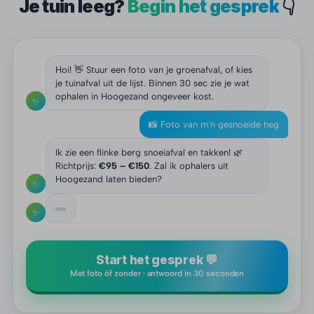
Je tuin leeg?
Begin het gesprek
👇
Hoi! 👋 Stuur een foto van je groenafval, of kies
je tuinafval uit de lijst. Binnen 30 sec zie je wat
ophalen in Hoogezand ongeveer kost.
✨
📸 Foto van m'n gesnoeide heg
Ik zie een flinke berg snoeiafval en takken! 🌿
Richtprijs:
€95 – €150
. Zal ik ophalers uit
Hoogezand laten bieden?
✨
✨
Start het gesprek 💬
Met foto óf zonder · antwoord in 30 seconden