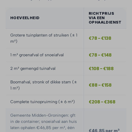
RICHTPRIJS
HOEVEELHEID
VIA EEN
OPHAALDIENST
Grotere tuinplanten of struiken (± 1
€78 – €138
m³)
1 m³ groenafval of snoeiafval
€78 – €148
2 m³ gemengd tuinafval
€108 – €188
Boomafval, stronk of dikke stam (±
€88 – €158
1 m³)
Complete tuinopruiming (± 6 m³)
€208 – €368
Gemeente Midden-Groningen: gft
in de container; snoeiafval aan huis
laten ophalen €46,85 per m³, één
€46,85 per m³