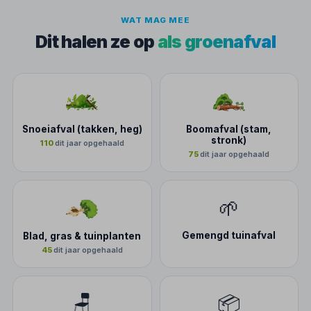
WAT MAG MEE
Dit halen ze op
als groenafval
Snoeiafval (takken, heg)
Boomafval (stam,
stronk)
110
dit jaar opgehaald
75
dit jaar opgehaald
🌱
Gemengd tuinafval
Blad, gras & tuinplanten
45
dit jaar opgehaald
🪑
📦