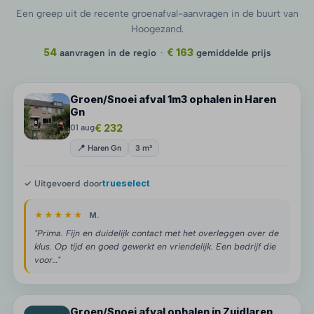
Een greep uit de recente groenafval-aanvragen in de buurt van
Hoogezand.
54
aanvragen in de regio
·
€ 163
gemiddelde prijs
Groen/Snoei afval 1m3 ophalen in Haren
Gn
€ 232
01 aug
📍 Haren Gn
3 m³
✓ Uitgevoerd door
trueselect
★★★★★
M.
"Prima. Fijn en duidelijk contact met het overleggen over de
klus. Op tijd en goed gewerkt en vriendelijk. Een bedrijf die
voor…"
Groen/Snoei afval ophalen in Zuidlaren