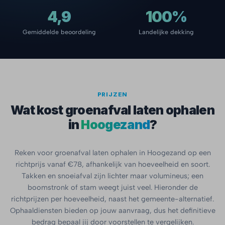
4,9
100%
Gemiddelde beoordeling
Landelijke dekking
PRIJZEN
Wat kost groenafval laten ophalen
in
Hoogezand
?
Reken voor groenafval laten ophalen in Hoogezand op een
richtprijs vanaf €78, afhankelijk van hoeveelheid en soort.
Takken en snoeiafval zijn lichter maar volumineus; een
boomstronk of stam weegt juist veel. Hieronder de
richtprijzen per hoeveelheid, naast het gemeente-alternatief.
Ophaaldiensten bieden op jouw aanvraag, dus het definitieve
bedrag bepaal jij door voorstellen te vergelijken.