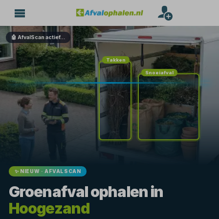
🤖 AfvalScan actief…
Takken
Snoeiafval
✨ NIEUW · AFVALSCAN
Groenafval ophalen in
Hoogezand