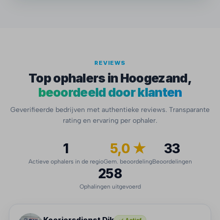
REVIEWS
Top ophalers in Hoogezand,
beoordeeld door klanten
Geverifieerde bedrijven met authentieke reviews. Transparante
rating en ervaring per ophaler.
1
5,0 ★
33
Actieve ophalers in de regio
Gem. beoordeling
Beoordelingen
258
Ophalingen uitgevoerd
Koeriersdienst Dik