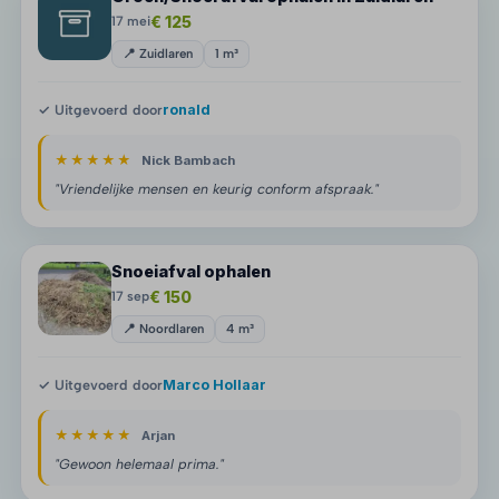
€ 125
17 mei
📍 Zuidlaren
1 m³
✓ Uitgevoerd door
ronald
★★★★★
Nick Bambach
"Vriendelijke mensen en keurig conform afspraak."
Snoeiafval ophalen
€ 150
17 sep
📍 Noordlaren
4 m³
✓ Uitgevoerd door
Marco Hollaar
★★★★★
Arjan
"Gewoon helemaal prima."