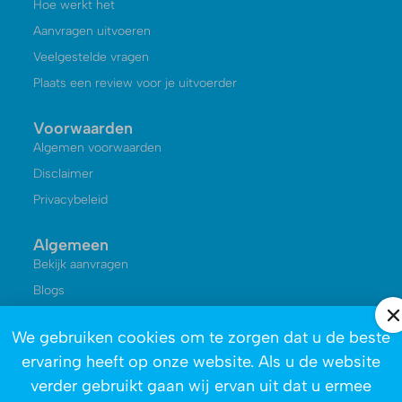
Hoe werkt het
Aanvragen uitvoeren
Veelgestelde vragen
Plaats een review voor je uitvoerder
Voorwaarden
Algemen voorwaarden
Disclaimer
Privacybeleid
Algemeen
Bekijk aanvragen
Blogs
Kennisbank
We gebruiken cookies om te zorgen dat u de beste
Reviews
ervaring heeft op onze website. Als u de website
Over ons
verder gebruikt gaan wij ervan uit dat u ermee