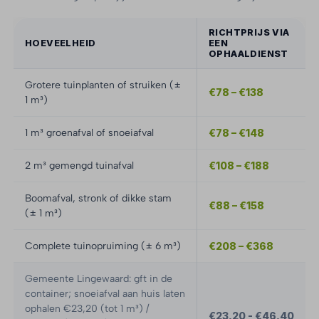
RICHTPRIJS VIA
HOEVEELHEID
EEN
OPHAALDIENST
Grotere tuinplanten of struiken (±
€78 – €138
1 m³)
1 m³ groenafval of snoeiafval
€78 – €148
2 m³ gemengd tuinafval
€108 – €188
Boomafval, stronk of dikke stam
€88 – €158
(± 1 m³)
Complete tuinopruiming (± 6 m³)
€208 – €368
Gemeente Lingewaard: gft in de
container; snoeiafval aan huis laten
ophalen €23,20 (tot 1 m³) /
€23,20 - €46,40