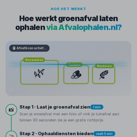
HOE HET WERKT
Hoe werkt groenafval laten
ophalen
via Afvalophalen.nl?
🤖 AfvalScan actief…
Snoeiafval
Takken
Bladeren
🌿
🪵
🍂
Stap 1 · Laat je groenafval zien
1 min
📸
Scan je snoeiafval met een foto of vink je tuinafval aan:
binnen 30 seconden zie je een gratis richtprijs.
Stap 2 · Ophaaldiensten bieden
vaak 5 min
🤝