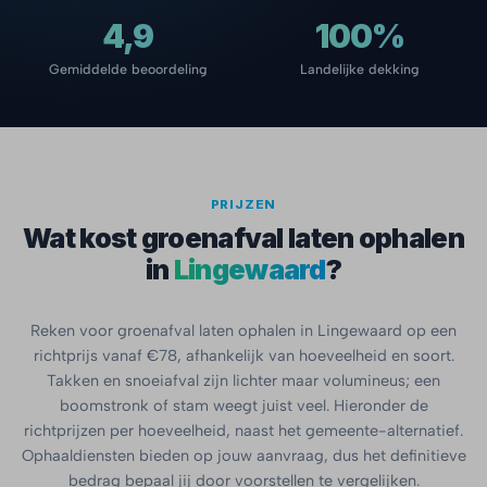
4,9
100%
Gemiddelde beoordeling
Landelijke dekking
PRIJZEN
Wat kost groenafval laten ophalen
in
Lingewaard
?
Reken voor groenafval laten ophalen in Lingewaard op een
richtprijs vanaf €78, afhankelijk van hoeveelheid en soort.
Takken en snoeiafval zijn lichter maar volumineus; een
boomstronk of stam weegt juist veel. Hieronder de
richtprijzen per hoeveelheid, naast het gemeente-alternatief.
Ophaaldiensten bieden op jouw aanvraag, dus het definitieve
bedrag bepaal jij door voorstellen te vergelijken.