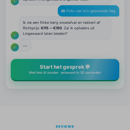
✨
📸 Foto van m'n gesnoeide heg
Ik zie een flinke berg snoeiafval en takken! 🌿
Richtprijs:
€95 – €150
. Zal ik ophalers uit
Lingewaard laten bieden?
✨
✨
Start het gesprek 💬
Met foto óf zonder · antwoord in 30 seconden
REVIEWS