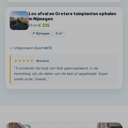
Los afval en Grotere tuinplanten ophalen
in Nijmegen
€ 335
22 jun
📍 Nijmegen
4 m³
✓ Uitgevoerd door
rob12
★★★★★
Martine
"‘S ochtends het bod van Rob geaccepteerd, in de
namiddag zijn de delen van de kast al opgehaald. Super
snelle actie. Goede…"