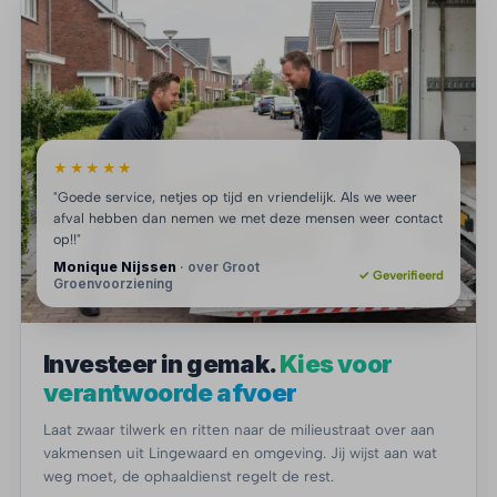
★★★★★
"Goede service, netjes op tijd en vriendelijk. Als we weer
afval hebben dan nemen we met deze mensen weer contact
op!!"
Monique Nijssen
· over Groot
✓ Geverifieerd
Groenvoorziening
Investeer in gemak.
Kies voor
verantwoorde afvoer
Laat zwaar tilwerk en ritten naar de milieustraat over aan
vakmensen uit Lingewaard en omgeving. Jij wijst aan wat
weg moet, de ophaaldienst regelt de rest.