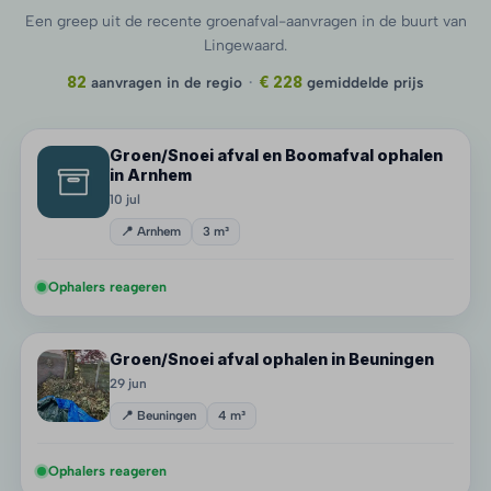
Een greep uit de recente groenafval-aanvragen in de buurt van
Lingewaard.
82
aanvragen in de regio
·
€ 228
gemiddelde prijs
Groen/Snoei afval en Boomafval ophalen
in Arnhem
10 jul
📍 Arnhem
3 m³
Ophalers reageren
Groen/Snoei afval ophalen in Beuningen
29 jun
📍 Beuningen
4 m³
Ophalers reageren