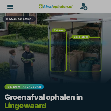
🤖 AfvalScan actief…
Takken
Snoeiafval
✨ NIEUW · AFVALSCAN
Groenafval ophalen in
Lingewaard