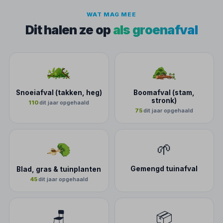
WAT MAG MEE
Dit halen ze op
als groenafval
Snoeiafval (takken, heg)
Boomafval (stam,
stronk)
110
dit jaar opgehaald
75
dit jaar opgehaald
🌱
Gemengd tuinafval
Blad, gras & tuinplanten
45
dit jaar opgehaald
🪑
📦