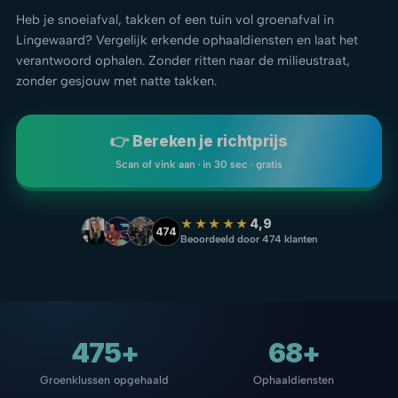
Heb je snoeiafval, takken of een tuin vol groenafval in
Lingewaard? Vergelijk erkende ophaaldiensten en laat het
verantwoord ophalen. Zonder ritten naar de milieustraat,
zonder gesjouw met natte takken.
👉 Bereken je richtprijs
Scan of vink aan · in 30 sec · gratis
★★★★★
4,9
474
Beoordeeld door 474 klanten
475+
68+
Groenklussen opgehaald
Ophaaldiensten