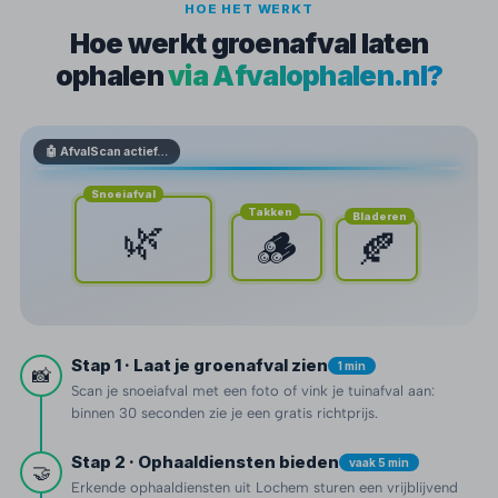
HOE HET WERKT
Hoe werkt groenafval laten
ophalen
via Afvalophalen.nl?
🤖 AfvalScan actief…
Snoeiafval
Takken
Bladeren
🌿
🪵
🍂
Stap 1 · Laat je groenafval zien
1 min
📸
Scan je snoeiafval met een foto of vink je tuinafval aan:
binnen 30 seconden zie je een gratis richtprijs.
Stap 2 · Ophaaldiensten bieden
vaak 5 min
🤝
Erkende ophaaldiensten uit Lochem sturen een vrijblijvend