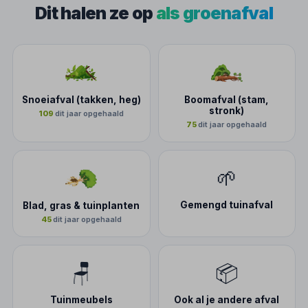
Dit halen ze op
als groenafval
Snoeiafval (takken, heg)
Boomafval (stam,
stronk)
109
dit jaar opgehaald
75
dit jaar opgehaald
🌱
Gemengd tuinafval
Blad, gras & tuinplanten
45
dit jaar opgehaald
🪑
📦
Tuinmeubels
Ook al je andere afval