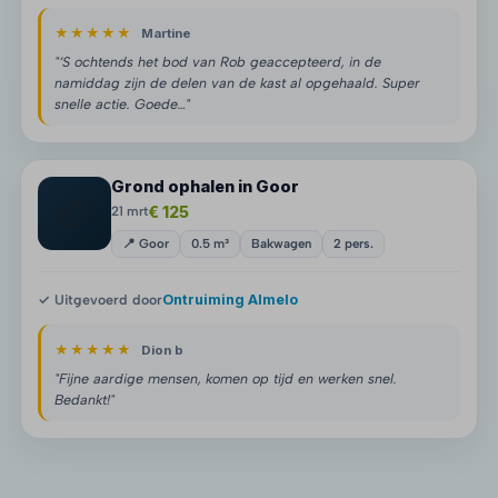
★★★★★
Martine
"‘S ochtends het bod van Rob geaccepteerd, in de
namiddag zijn de delen van de kast al opgehaald. Super
snelle actie. Goede…"
Grond ophalen in Goor
📦
€ 125
21 mrt
📍 Goor
0.5 m³
Bakwagen
2 pers.
✓ Uitgevoerd door
Ontruiming Almelo
★★★★★
Dion b
"Fijne aardige mensen, komen op tijd en werken snel.
Bedankt!"