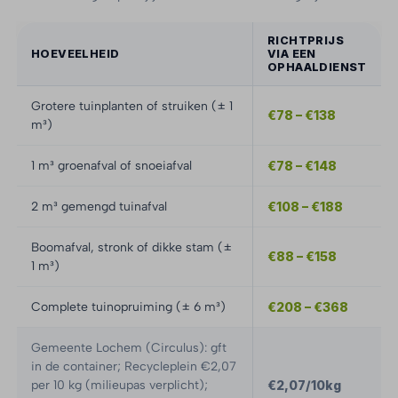
RICHTPRIJS
HOEVEELHEID
VIA EEN
OPHAALDIENST
Grotere tuinplanten of struiken (± 1
€78 – €138
m³)
1 m³ groenafval of snoeiafval
€78 – €148
2 m³ gemengd tuinafval
€108 – €188
Boomafval, stronk of dikke stam (±
€88 – €158
1 m³)
Complete tuinopruiming (± 6 m³)
€208 – €368
Gemeente Lochem (Circulus): gft
in de container; Recycleplein €2,07
per 10 kg (milieupas verplicht);
€2,07/10kg