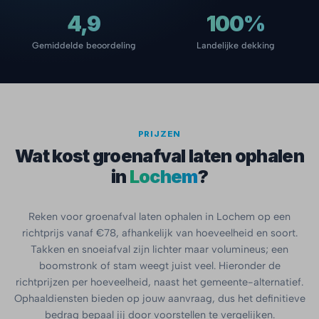
4,9
100%
Gemiddelde beoordeling
Landelijke dekking
PRIJZEN
Wat kost groenafval laten ophalen
in
Lochem
?
Reken voor groenafval laten ophalen in Lochem op een
richtprijs vanaf €78, afhankelijk van hoeveelheid en soort.
Takken en snoeiafval zijn lichter maar volumineus; een
boomstronk of stam weegt juist veel. Hieronder de
richtprijzen per hoeveelheid, naast het gemeente-alternatief.
Ophaaldiensten bieden op jouw aanvraag, dus het definitieve
bedrag bepaal jij door voorstellen te vergelijken.