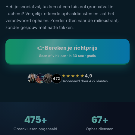
Heb je snoeiafval, takken of een tuin vol groenafval in
Lochem? Vergelijk erkende ophaaldiensten en laat het
verantwoord ophalen. Zonder ritten naar de milieustraat,
zonder gesjouw met natte takken.
👉 Bereken je richtprijs
Scan of vink aan · in 30 sec · gratis
★★★★★
4,9
472
Beoordeeld door 472 klanten
475+
67+
Groenklussen opgehaald
Ophaaldiensten