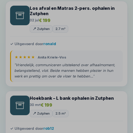
Los afval en Matras 2-pers. ophalen in
Zutphen
€ 199
02 jul
📍 Zutphen
2.7 m³
✓ Uitgevoerd door
ronald
★★★★★
Anita Kriele-Vos
"Vriendelijk, communiceren uitstekend over afhaalmoment,
belangstellend, vlot. Beide mannen hebben plezier in hun
werk en prettig om over de vloer te hebben.…"
Hoekbank – L bank ophalen in Zutphen
€ 199
30 mrt
📍 Zutphen
2.5 m³
✓ Uitgevoerd door
rob12