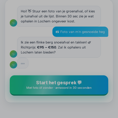
Hoi! 👋 Stuur een foto van je groenafval, of kies
je tuinafval uit de lijst. Binnen 30 sec zie je wat
ophalen in Lochem ongeveer kost.
✨
📸 Foto van m'n gesnoeide heg
Ik zie een flinke berg snoeiafval en takken! 🌿
Richtprijs:
€95 – €150
. Zal ik ophalers uit
Lochem laten bieden?
✨
✨
Start het gesprek 💬
Met foto óf zonder · antwoord in 30 seconden