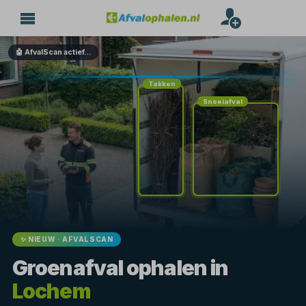
🤖 AfvalScan actief…
Takken
Snoeiafval
✨ NIEUW · AFVALSCAN
Groenafval ophalen in
Lochem