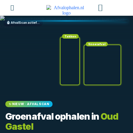
Hoe Het Werkt
Aanvragen Uitvoeren?
Bied Aan
🤖 AfvalScan actief…
Takken
Snoeiafval
✨ NIEUW · AFVALSCAN
Groenafval ophalen in
Oud
Gastel