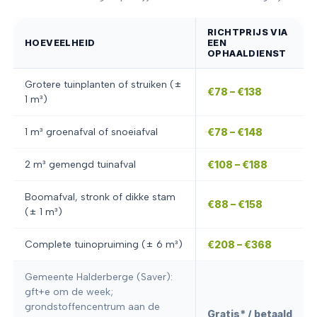
RICHTPRIJS VIA
HOEVEELHEID
EEN
OPHAALDIENST
Grotere tuinplanten of struiken (±
€78 – €138
1 m³)
1 m³ groenafval of snoeiafval
€78 – €148
2 m³ gemengd tuinafval
€108 – €188
Boomafval, stronk of dikke stam
€88 – €158
(± 1 m³)
Complete tuinopruiming (± 6 m³)
€208 – €368
Gemeente Halderberge (Saver):
gft+e om de week;
grondstoffencentrum aan de
Gratis* / betaald