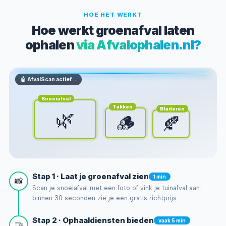
HOE HET WERKT
Hoe werkt groenafval laten
ophalen
via Afvalophalen.nl?
🤖 AfvalScan actief…
Snoeiafval
Takken
Bladeren
🌿
🪵
🍂
Stap 1 · Laat je groenafval zien
1 min
📸
Scan je snoeiafval met een foto of vink je tuinafval aan:
binnen 30 seconden zie je een gratis richtprijs.
Stap 2 · Ophaaldiensten bieden
vaak 5 min
🤝