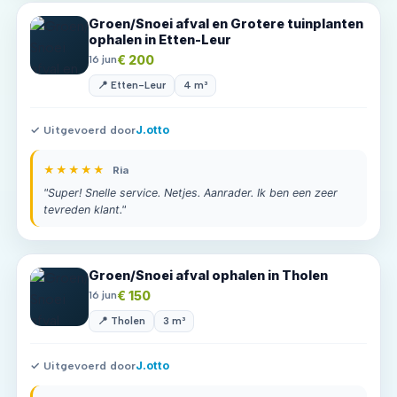
Groen/Snoei afval en Grotere tuinplanten
ophalen in Etten-Leur
€ 200
16 jun
📍 Etten-Leur
4 m³
✓ Uitgevoerd door
J.otto
★★★★★
Ria
"Super! Snelle service. Netjes. Aanrader. Ik ben een zeer
tevreden klant."
Groen/Snoei afval ophalen in Tholen
€ 150
16 jun
📍 Tholen
3 m³
✓ Uitgevoerd door
J.otto