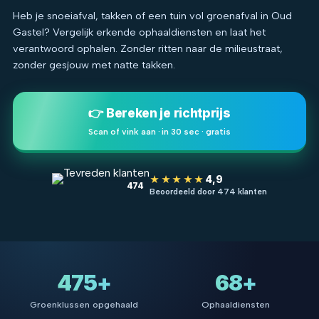
Heb je snoeiafval, takken of een tuin vol groenafval in Oud
Gastel? Vergelijk erkende ophaaldiensten en laat het
verantwoord ophalen. Zonder ritten naar de milieustraat,
zonder gesjouw met natte takken.
👉 Bereken je richtprijs
Scan of vink aan · in 30 sec · gratis
★★★★★
4,9
474
Beoordeeld door 474 klanten
475+
68+
Groenklussen opgehaald
Ophaaldiensten