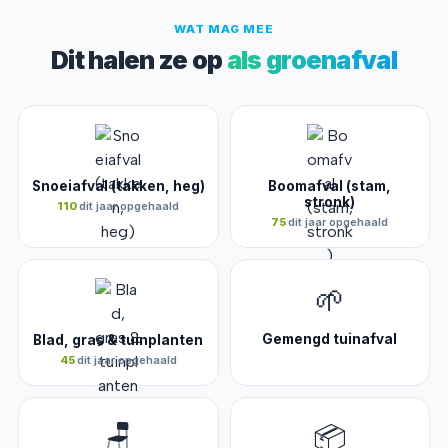
WAT MAG MEE
Dit halen ze op
als groenafval
Snoeiafval (takken, heg)
Boomafval (stam,
stronk)
110
dit jaar opgehaald
75
dit jaar opgehaald
🌱
Gemengd tuinafval
Blad, gras & tuinplanten
45
dit jaar opgehaald
🪑
📦