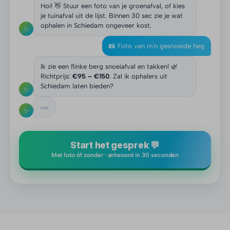
Hoi! 👋 Stuur een foto van je groenafval, of kies
je tuinafval uit de lijst. Binnen 30 sec zie je wat
ophalen in Schiedam ongeveer kost.
✨
📸 Foto van m'n gesnoeide heg
Ik zie een flinke berg snoeiafval en takken! 🌿
Richtprijs:
€95 – €150
. Zal ik ophalers uit
Schiedam laten bieden?
✨
✨
Start het gesprek 💬
Met foto óf zonder · antwoord in 30 seconden