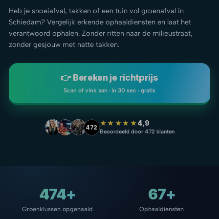
Heb je snoeiafval, takken of een tuin vol groenafval in
Schiedam? Vergelijk erkende ophaaldiensten en laat het
verantwoord ophalen. Zonder ritten naar de milieustraat,
zonder gesjouw met natte takken.
👉 Bereken je richtprijs
Scan of vink aan · in 30 sec · gratis
★★★★★
4,9
472
Beoordeeld door 472 klanten
474+
67+
Groenklussen opgehaald
Ophaaldiensten