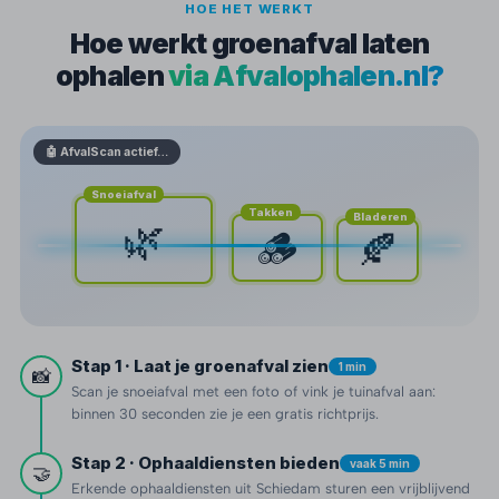
HOE HET WERKT
Hoe werkt groenafval laten
ophalen
via Afvalophalen.nl?
🤖 AfvalScan actief…
Snoeiafval
Takken
Bladeren
🌿
🪵
🍂
Stap 1 · Laat je groenafval zien
1 min
📸
Scan je snoeiafval met een foto of vink je tuinafval aan:
binnen 30 seconden zie je een gratis richtprijs.
Stap 2 · Ophaaldiensten bieden
vaak 5 min
🤝
Erkende ophaaldiensten uit Schiedam sturen een vrijblijvend