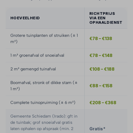
RICHTPRIJS
HOEVEELHEID
VIA EEN
OPHAALDIENST
Grotere tuinplanten of struiken (± 1
€78 – €138
m³)
1 m³ groenafval of snoeiafval
€78 – €148
2 m³ gemengd tuinafval
€108 – €188
Boomafval, stronk of dikke stam (±
€88 – €158
1 m³)
Complete tuinopruiming (± 6 m³)
€208 – €368
Gemeente Schiedam (Irado): gft in
de tuinbak; grof snoeiafval gratis
laten ophalen op afspraak (min. 2
Gratis*