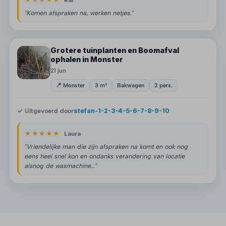
★★★★★
Raf
"Komen afspraken na, werken netjes."
Grotere tuinplanten en Boomafval
ophalen in Monster
21 jun
📍 Monster
3 m³
Bakwagen
2 pers.
✓ Uitgevoerd door
stefan-1-2-3-4-5-6-7-8-9-10
★★★★★
Laura
"Vriendelijke man die zijn afspraken na komt en ook nog
eens heel snel kon en ondanks verandering van locatie
alsnog de wasmachine…"