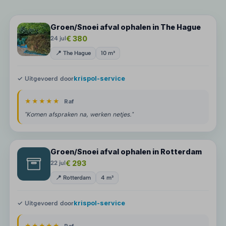
Groen/Snoei afval ophalen in The Hague
€ 380
24 jul
📍 The Hague
10 m³
✓ Uitgevoerd door
krispol-service
★★★★★
Raf
"Komen afspraken na, werken netjes."
Groen/Snoei afval ophalen in Rotterdam
€ 293
22 jul
📍 Rotterdam
4 m³
✓ Uitgevoerd door
krispol-service