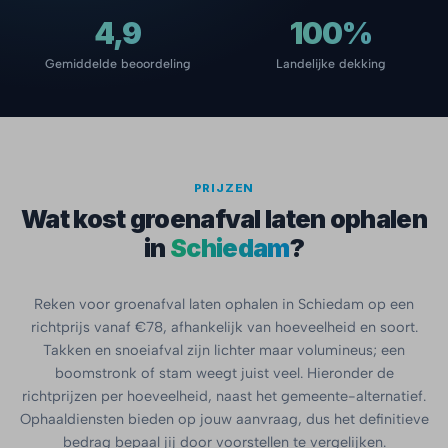
4,9
100%
Gemiddelde beoordeling
Landelijke dekking
PRIJZEN
Wat kost groenafval laten ophalen
in
Schiedam
?
Reken voor groenafval laten ophalen in Schiedam op een
richtprijs vanaf €78, afhankelijk van hoeveelheid en soort.
Takken en snoeiafval zijn lichter maar volumineus; een
boomstronk of stam weegt juist veel. Hieronder de
richtprijzen per hoeveelheid, naast het gemeente-alternatief.
Ophaaldiensten bieden op jouw aanvraag, dus het definitieve
bedrag bepaal jij door voorstellen te vergelijken.