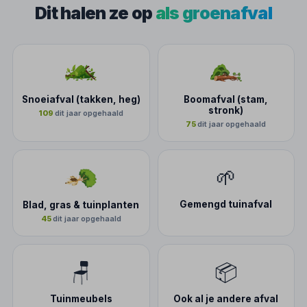
Dit halen ze op
als groenafval
Snoeiafval (takken, heg)
Boomafval (stam,
stronk)
109
dit jaar opgehaald
75
dit jaar opgehaald
🌱
Gemengd tuinafval
Blad, gras & tuinplanten
45
dit jaar opgehaald
🪑
📦
Tuinmeubels
Ook al je andere afval