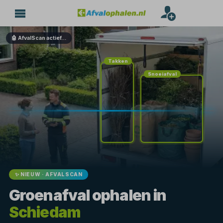
🤖 AfvalScan actief…
Takken
Snoeiafval
✨ NIEUW · AFVALSCAN
Groenafval ophalen in
Schiedam