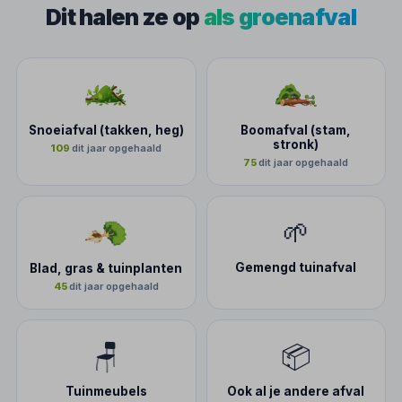
Dit halen ze op
als groenafval
Snoeiafval (takken, heg)
Boomafval (stam,
stronk)
109
dit jaar opgehaald
75
dit jaar opgehaald
🌱
Gemengd tuinafval
Blad, gras & tuinplanten
45
dit jaar opgehaald
🪑
📦
Tuinmeubels
Ook al je andere afval