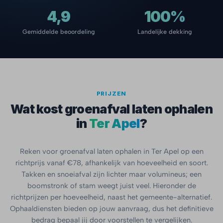
4,9
100%
Gemiddelde beoordeling
Landelijke dekking
PRIJZEN
Wat kost groenafval laten ophalen
in
Ter Apel
?
Reken voor groenafval laten ophalen in Ter Apel op een
richtprijs vanaf €78, afhankelijk van hoeveelheid en soort.
Takken en snoeiafval zijn lichter maar volumineus; een
boomstronk of stam weegt juist veel. Hieronder de
richtprijzen per hoeveelheid, naast het gemeente-alternatief.
Ophaaldiensten bieden op jouw aanvraag, dus het definitieve
bedrag bepaal jij door voorstellen te vergelijken.