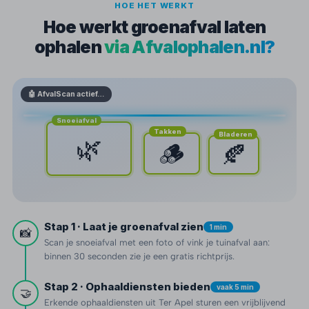
HOE HET WERKT
Hoe werkt groenafval laten
ophalen
via Afvalophalen.nl?
🤖 AfvalScan actief…
Snoeiafval
Takken
Bladeren
🌿
🪵
🍂
Stap 1 · Laat je groenafval zien
1 min
📸
Scan je snoeiafval met een foto of vink je tuinafval aan:
binnen 30 seconden zie je een gratis richtprijs.
Stap 2 · Ophaaldiensten bieden
vaak 5 min
🤝
Erkende ophaaldiensten uit Ter Apel sturen een vrijblijvend