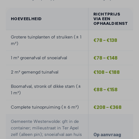
RICHTPRIJS
HOEVEELHEID
VIA EEN
OPHAALDIENST
Grotere tuinplanten of struiken (± 1
€78 – €138
m³)
1 m³ groenafval of snoeiafval
€78 – €148
2 m³ gemengd tuinafval
€108 – €188
Boomafval, stronk of dikke stam (±
€88 – €158
1 m³)
Complete tuinopruiming (± 6 m³)
€208 – €368
Gemeente Westerwolde: gft in de
container; milieustraat in Ter Apel
zelf (alleen pin); snoeiafval aan huis
Op aanvraag