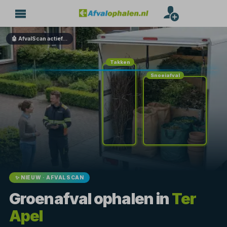
🤖 AfvalScan actief…
Takken
Snoeiafval
✨ NIEUW · AFVALSCAN
Groenafval ophalen in
Ter
Apel