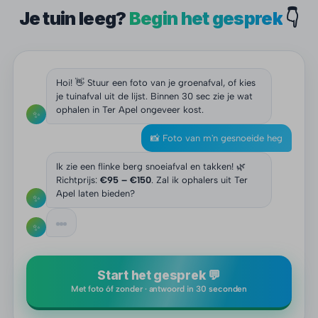
Je tuin leeg?
Begin het gesprek
👇
Hoi! 👋 Stuur een foto van je groenafval, of kies
je tuinafval uit de lijst. Binnen 30 sec zie je wat
ophalen in Ter Apel ongeveer kost.
✨
📸 Foto van m'n gesnoeide heg
Ik zie een flinke berg snoeiafval en takken! 🌿
Richtprijs:
€95 – €150
. Zal ik ophalers uit Ter
Apel laten bieden?
✨
✨
Start het gesprek 💬
Met foto óf zonder · antwoord in 30 seconden