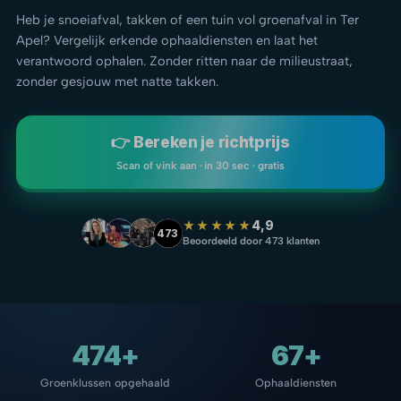
Heb je snoeiafval, takken of een tuin vol groenafval in Ter
Apel? Vergelijk erkende ophaaldiensten en laat het
verantwoord ophalen. Zonder ritten naar de milieustraat,
zonder gesjouw met natte takken.
👉 Bereken je richtprijs
Scan of vink aan · in 30 sec · gratis
★★★★★
4,9
473
Beoordeeld door 473 klanten
474+
67+
Groenklussen opgehaald
Ophaaldiensten