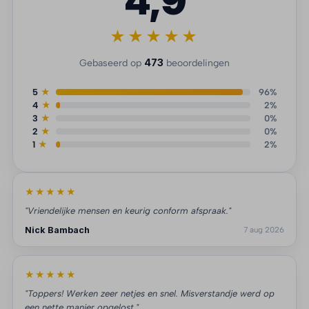
4,9
★★★★★
473
Gebaseerd op
beoordelingen
5
★
96%
4
★
2%
3
★
0%
2
★
0%
1
★
2%
★★★★★
"Vriendelijke mensen en keurig conform afspraak."
Nick Bambach
7 aug 2026
★★★★★
"Toppers! Werken zeer netjes en snel. Misverstandje werd op
een nette manier opgelost."