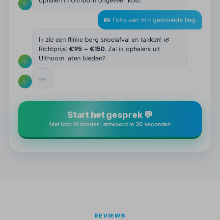
ophalen in Uithoorn ongeveer kost.
✨
📸 Foto van m'n gesnoeide heg
Ik zie een flinke berg snoeiafval en takken! 🌿
Richtprijs:
€95 – €150
. Zal ik ophalers uit
Uithoorn laten bieden?
✨
✨
Start het gesprek 💬
Met foto óf zonder · antwoord in 30 seconden
REVIEWS