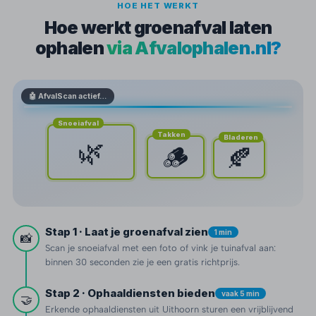
HOE HET WERKT
Hoe werkt groenafval laten
ophalen
via Afvalophalen.nl?
🤖 AfvalScan actief…
Snoeiafval
Takken
Bladeren
🌿
🪵
🍂
Stap 1 · Laat je groenafval zien
1 min
📸
Scan je snoeiafval met een foto of vink je tuinafval aan:
binnen 30 seconden zie je een gratis richtprijs.
Stap 2 · Ophaaldiensten bieden
vaak 5 min
🤝
Erkende ophaaldiensten uit Uithoorn sturen een vrijblijvend