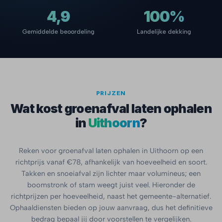
4,9
100%
Gemiddelde beoordeling
Landelijke dekking
PRIJZEN
Wat kost groenafval laten ophalen
in
Uithoorn
?
Reken voor groenafval laten ophalen in Uithoorn op een
richtprijs vanaf €78, afhankelijk van hoeveelheid en soort.
Takken en snoeiafval zijn lichter maar volumineus; een
boomstronk of stam weegt juist veel. Hieronder de
richtprijzen per hoeveelheid, naast het gemeente-alternatief.
Ophaaldiensten bieden op jouw aanvraag, dus het definitieve
bedrag bepaal jij door voorstellen te vergelijken.