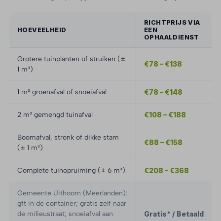
RICHTPRIJS VIA
HOEVEELHEID
EEN
OPHAALDIENST
Grotere tuinplanten of struiken (±
€78 – €138
1 m³)
1 m³ groenafval of snoeiafval
€78 – €148
2 m³ gemengd tuinafval
€108 – €188
Boomafval, stronk of dikke stam
€88 – €158
(± 1 m³)
Complete tuinopruiming (± 6 m³)
€208 – €368
Gemeente Uithoorn (Meerlanden):
gft in de container; gratis zelf naar
de milieustraat; snoeiafval aan
Gratis* / Betaald