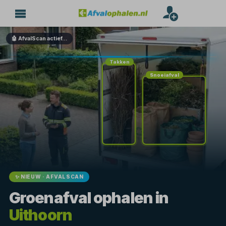
🤖 AfvalScan actief…
Takken
Snoeiafval
✨ NIEUW · AFVALSCAN
Groenafval ophalen in
Uithoorn