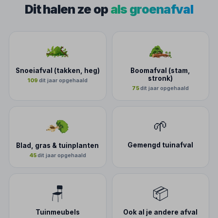
Dit halen ze op
als groenafval
Snoeiafval (takken, heg)
Boomafval (stam,
stronk)
109
dit jaar opgehaald
75
dit jaar opgehaald
🌱
Gemengd tuinafval
Blad, gras & tuinplanten
45
dit jaar opgehaald
🪑
📦
Tuinmeubels
Ook al je andere afval