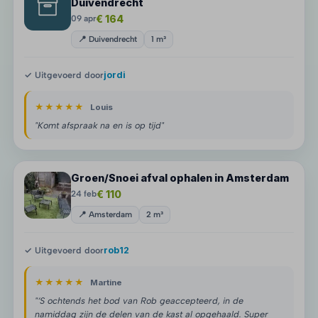
Duivendrecht
€ 164
09 apr
📍 Duivendrecht
1 m³
✓ Uitgevoerd door
jordi
★★★★★
Louis
"Komt afspraak na en is op tijd"
Groen/Snoei afval ophalen in Amsterdam
€ 110
24 feb
📍 Amsterdam
2 m³
✓ Uitgevoerd door
rob12
★★★★★
Martine
"‘S ochtends het bod van Rob geaccepteerd, in de
namiddag zijn de delen van de kast al opgehaald. Super