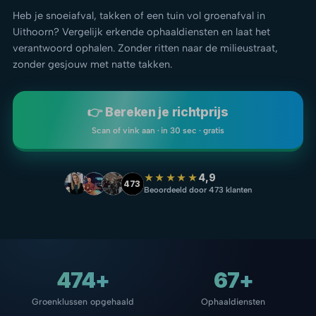
Heb je snoeiafval, takken of een tuin vol groenafval in
Uithoorn? Vergelijk erkende ophaaldiensten en laat het
verantwoord ophalen. Zonder ritten naar de milieustraat,
zonder gesjouw met natte takken.
👉 Bereken je richtprijs
Scan of vink aan · in 30 sec · gratis
★★★★★
4,9
473
Beoordeeld door 473 klanten
474+
67+
Groenklussen opgehaald
Ophaaldiensten