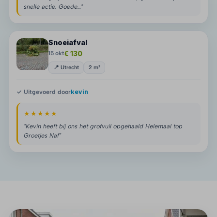
snelle actie. Goede…"
Snoeiafval
€ 130
15 okt
📍 Utrecht
2 m³
✓ Uitgevoerd door
kevin
★★★★★
"Kevin heeft bij ons het grofvuil opgehaald Helemaal top
Groetjes Naf"