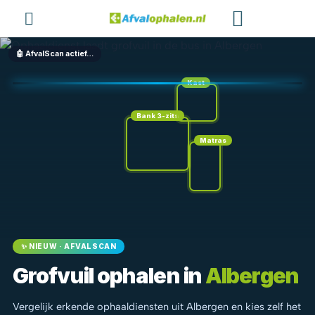
Hoe Het Werkt
Aanvragen Uitvoeren?
Bied Aan
🤖 AfvalScan actief…
Kast
Bank 3-zits
Matras
✨ NIEUW · AFVALSCAN
Grofvuil ophalen in
Albergen
Vergelijk erkende ophaaldiensten uit Albergen en kies zelf het