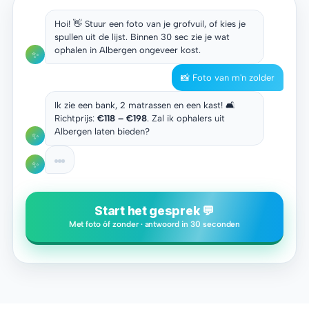
Hoi! 👋 Stuur een foto van je grofvuil, of kies je
spullen uit de lijst. Binnen 30 sec zie je wat
ophalen in Albergen ongeveer kost.
✨
📸 Foto van m'n zolder
Ik zie een bank, 2 matrassen en een kast! 🛋️
Richtprijs:
€118 – €198
. Zal ik ophalers uit
Albergen laten bieden?
✨
✨
Start het gesprek 💬
Met foto óf zonder · antwoord in 30 seconden