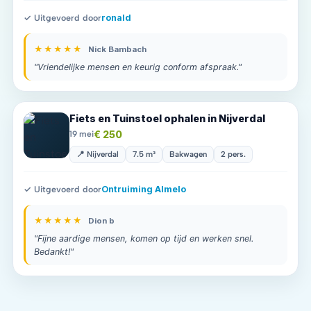
✓ Uitgevoerd door
ronald
★★★★★
Nick Bambach
"Vriendelijke mensen en keurig conform afspraak."
Fiets en Tuinstoel ophalen in Nijverdal
€ 250
19 mei
📍 Nijverdal
7.5 m³
Bakwagen
2 pers.
✓ Uitgevoerd door
Ontruiming Almelo
★★★★★
Dion b
"Fijne aardige mensen, komen op tijd en werken snel.
Bedankt!"