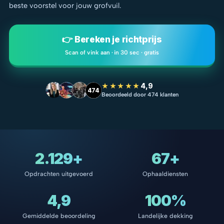
beste voorstel voor jouw grofvuil.
👉 Bereken je richtprijs
Scan of vink aan · in 30 sec · gratis
★★★★★
4,9
474
Beoordeeld door 474 klanten
2.129+
67+
Opdrachten uitgevoerd
Ophaaldiensten
4,9
100%
Gemiddelde beoordeling
Landelijke dekking