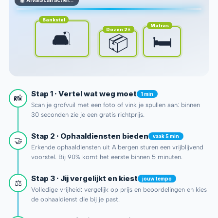
🤖 AfvalScan actief…
Bankstel
Matras
Dozen 2×
🛋️
🛏️
📦
Stap 1 · Vertel wat weg moet
1 min
📸
Scan je grofvuil met een foto of vink je spullen aan: binnen
30 seconden zie je een gratis richtprijs.
Stap 2 · Ophaaldiensten bieden
vaak 5 min
🤝
Erkende ophaaldiensten uit Albergen sturen een vrijblijvend
voorstel. Bij 90% komt het eerste binnen 5 minuten.
Stap 3 · Jij vergelijkt en kiest
jouw tempo
⚖️
Volledige vrijheid: vergelijk op prijs en beoordelingen en kies
de ophaaldienst die bij je past.