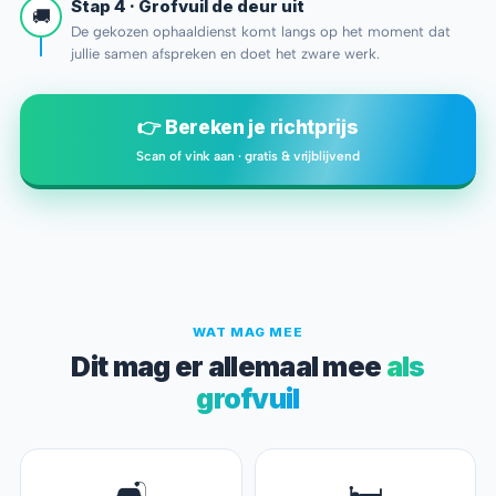
Stap 4 · Grofvuil de deur uit
🚚
De gekozen ophaaldienst komt langs op het moment dat
jullie samen afspreken en doet het zware werk.
👉 Bereken je richtprijs
Scan of vink aan · gratis & vrijblijvend
WAT MAG MEE
Dit mag er allemaal mee
als
grofvuil
🛋️
🛏️