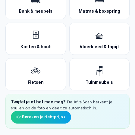
Bank & meubels
Matras & boxspring
🗄️
🧺
Kasten & hout
Vloerkleed & tapijt
🚲
🪑
Fietsen
Tuinmeubels
Twijfel je of het mee mag?
De AfvalScan herkent je
spullen op de foto en deelt ze automatisch in.
👉 Bereken je richtprijs ›