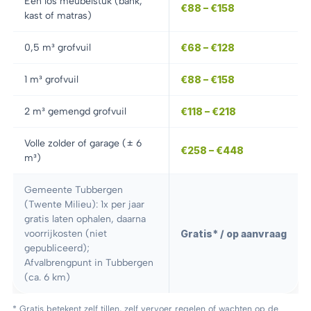
Eén los meubelstuk (bank,
€88 – €158
kast of matras)
0,5 m³ grofvuil
€68 – €128
1 m³ grofvuil
€88 – €158
2 m³ gemengd grofvuil
€118 – €218
Volle zolder of garage (± 6
€258 – €448
m³)
Gemeente Tubbergen
(Twente Milieu): 1x per jaar
gratis laten ophalen, daarna
voorrijkosten (niet
Gratis* / op aanvraag
gepubliceerd);
Afvalbrengpunt in Tubbergen
(ca. 6 km)
* Gratis betekent zelf tillen, zelf vervoer regelen of wachten op de