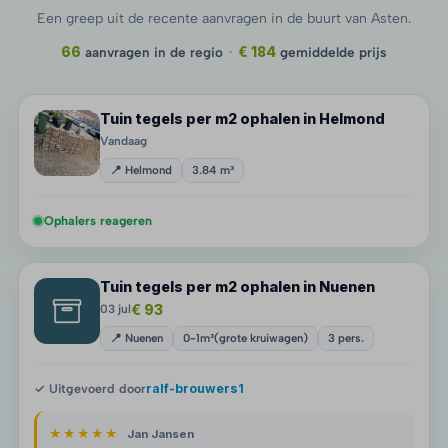
Een greep uit de recente aanvragen in de buurt van Asten.
66
aanvragen in de regio
·
€ 184
gemiddelde prijs
Tuin tegels per m2 ophalen in Helmond
Vandaag
📍 Helmond
3.84 m³
Ophalers reageren
Tuin tegels per m2 ophalen in Nuenen
€ 93
03 jul
📍 Nuenen
0-1m³(grote kruiwagen)
3 pers.
✓ Uitgevoerd door
ralf-brouwers1
★★★★★
Jan Jansen