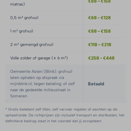
€88 – €158
matras)
0,5 m³ grofvuil
€68 – €128
1 m³ grofvuil
€88 – €158
2 m³ gemengd grofvuil
€118 – €218
Volle zolder of garage (± 6 m³)
€258 – €448
Gemeente Asten (Blink): grofvuil
laten ophalen op afspraak via
mijnblink.nl, tegen betaling; of zelf
Betaald
naar de gedeelde milieustraat in
Someren
* Gratis betekent zelf tillen, zelf vervoer regelen of wachten op de
ophaalronde. De richtprijzen zijn inclusief transport en stortkosten; het
definitieve bedrag staat in het voorstel dat jij accepteert.