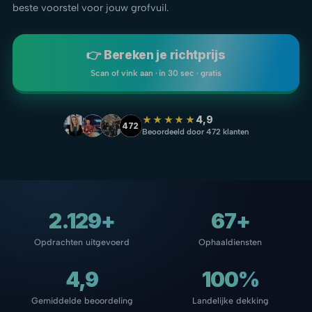
beste voorstel voor jouw grofvuil.
👉 Bereken je richtprijs
Scan of vink aan · in 30 sec · gratis
★★★★★
4,9
472
Beoordeeld door 472 klanten
2.129+
67+
Opdrachten uitgevoerd
Ophaaldiensten
4,9
100%
Gemiddelde beoordeling
Landelijke dekking