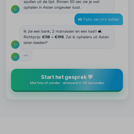
spullen uit de lijst. Binnen 30 sec zie je wat
ophalen in Asten ongeveer kost.
✨
📸 Foto van m'n zolder
Ik zie een bank, 2 matrassen en een kast! 🛋️
Richtprijs:
€118 – €198
. Zal ik ophalers uit Asten
laten bieden?
✨
✨
Start het gesprek 💬
Met foto óf zonder · antwoord in 30 seconden