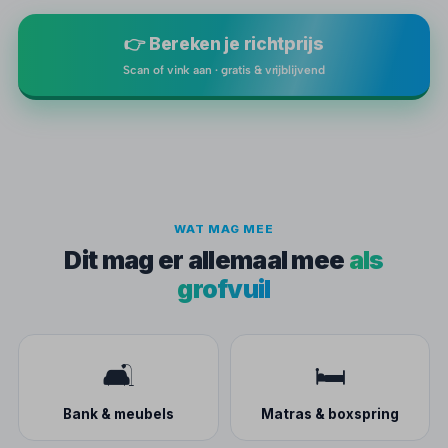
👉 Bereken je richtprijs
Scan of vink aan · gratis & vrijblijvend
WAT MAG MEE
Dit mag er allemaal mee
als
grofvuil
🛋️
🛏️
Bank & meubels
Matras & boxspring