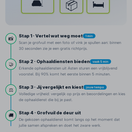
🛋️
🛏️
📦
Stap 1 · Vertel wat weg moet
1 min
📸
Scan je grofvuil met een foto of vink je spullen aan: binnen
30 seconden zie je een gratis richtprijs.
Stap 2 · Ophaaldiensten bieden
vaak 5 min
🤝
Erkende ophaaldiensten uit Asten sturen een vrijblijvend
voorstel. Bij 90% komt het eerste binnen 5 minuten.
Stap 3 · Jij vergelijkt en kiest
jouw tempo
⚖️
Volledige vrijheid: vergelijk op prijs en beoordelingen en kies
de ophaaldienst die bij je past.
Stap 4 · Grofvuil de deur uit
🚚
De gekozen ophaaldienst komt langs op het moment dat
jullie samen afspreken en doet het zware werk.