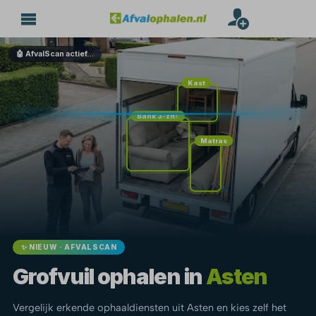
🤖 AfvalScan actief…
Kast
Bank 3-zits
Matras
✨ NIEUW · AFVALSCAN
Grofvuil ophalen in
Asten
Vergelijk erkende ophaaldiensten uit Asten en kies zelf het