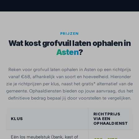
PRIJZEN
Wat kost grofvuil laten ophalen in
Asten
?
Reken voor grofvuil laten ophalen in Asten op een richtprijs
vanaf €68, afhankelijk van soort en hoeveelheid. Hieronder
zie je richtprijzen per klus, naast het gratis* alternatief van de
gemeente. Ophaaldiensten bieden op jouw aanvraag, dus het
definitieve bedrag bepaal jij door voorstellen te vergelijken.
RICHTPRIJS
KLUS
VIA EEN
OPHAALDIENST
Eén los meubelstuk (bank, kast of