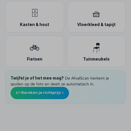
🗄️
🧺
Kasten & hout
Vloerkleed & tapijt
🚲
🪑
Fietsen
Tuinmeubels
Twijfel je of het mee mag?
De AfvalScan herkent je
spullen op de foto en deelt ze automatisch in.
👉 Bereken je richtprijs ›