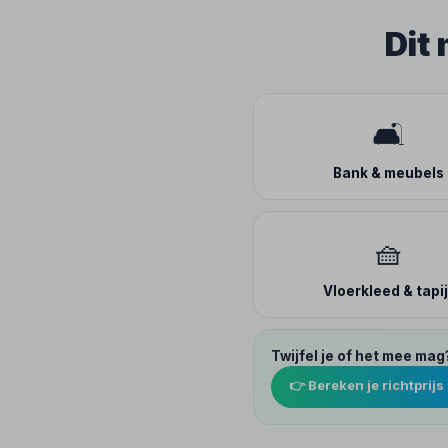
Dit
🛋️
Bank & meubels
🧺
Vloerkleed & tapij
Twijfel je of het mee mag
👉 Bereken je richtprijs 