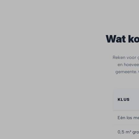
Wat ko
Reken voor g
en hoeveel
gemeente. O
KLUS
Eén los me
0,5 m³ gro