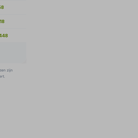
58
218
€448
zen zijn
rt.