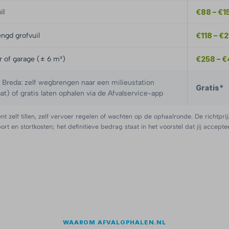
il
€88 – €1
ngd grofvuil
€118 – €
er of garage (± 6 m³)
€258 – 
reda: zelf wegbrengen naar een milieustation
Gratis*
at) of gratis laten ophalen via de Afvalservice-app
nt zelf tillen, zelf vervoer regelen of wachten op de ophaalronde. De richtprij
port en stortkosten; het definitieve bedrag staat in het voorstel dat jij acceptee
WAAROM AFVALOPHALEN.NL