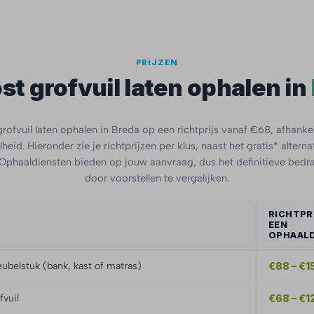
PRIJZEN
st grofvuil laten ophalen in
rofvuil laten ophalen in Breda op een richtprijs vanaf €68, afhankel
heid. Hieronder zie je richtprijzen per klus, naast het gratis* alterna
phaaldiensten bieden op jouw aanvraag, dus het definitieve bedra
door voorstellen te vergelijken.
RICHTPRI
EEN
OPHAAL
ubelstuk (bank, kast of matras)
€88 – €1
fvuil
€68 – €1