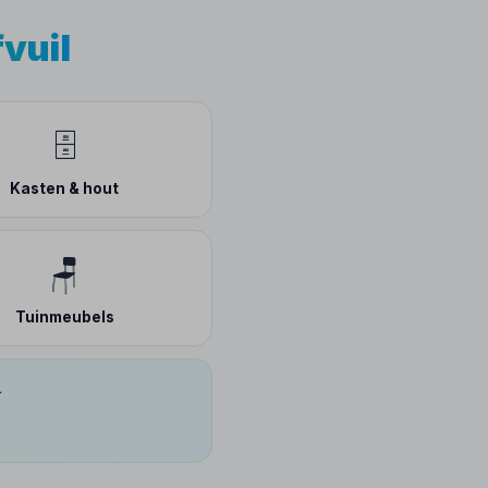
fvuil
🗄️
Kasten & hout
🪑
Tuinmeubels
.