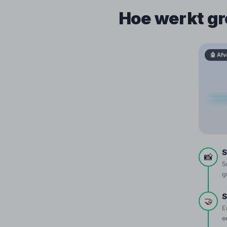
Hoe werkt gr
🤖 Afv
S
📸
S
g
S
🤝
E
e