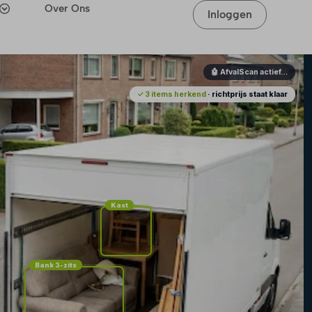
Over Ons
Inloggen
🤖 AfvalScan actief…
✓ 3 items herkend
· richtprijs staat klaar
Kast
Bank 3-zits