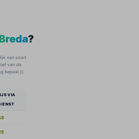
Breda
?
ijk van soort
tief van de
g bepaal jij
JS VIA
DIENST
58
28