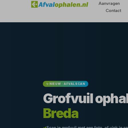
Aanvragen
Contact
✨ NIEUW · AFVALSCAN
Grofvuil ophal
Breda
✓
Scan je grofvuil met een foto, of vink je s