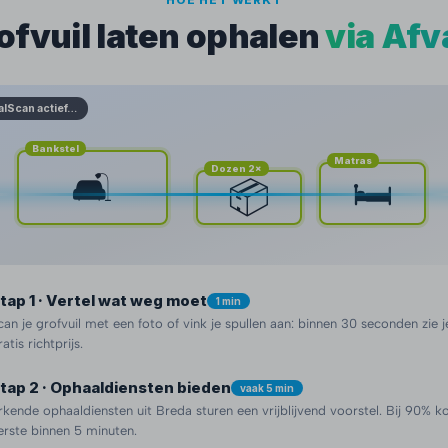
HOE HET WERKT
ofvuil laten ophalen
via Afv
alScan actief…
Bankstel
Matras
Dozen 2×
🛋️
🛏️
📦
tap 1 · Vertel wat weg moet
1 min
can je grofvuil met een foto of vink je spullen aan: binnen 30 seconden zie j
ratis richtprijs.
tap 2 · Ophaaldiensten bieden
vaak 5 min
rkende ophaaldiensten uit Breda sturen een vrijblijvend voorstel. Bij 90% k
erste binnen 5 minuten.