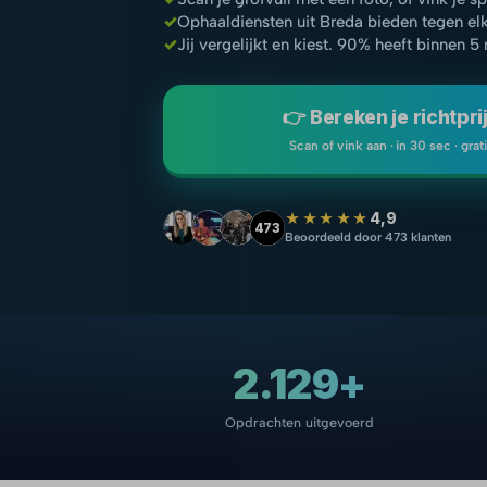
✓
Ophaaldiensten uit Breda bieden tegen el
✓
Jij vergelijkt en kiest. 90% heeft binnen 5
👉 Bereken je richtpri
Scan of vink aan · in 30 sec · grat
★★★★★
4,9
473
Beoordeeld door 473 klanten
2.129+
Opdrachten uitgevoerd