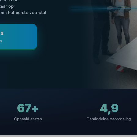
kaar op
 min het eerste voorstel
js
is
67+
4,9
Ophaaldiensten
Gemiddelde beoordeling