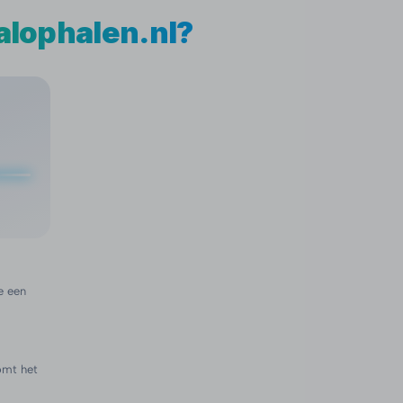
alophalen.nl?
e een
omt het