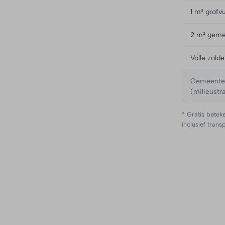
1 m³ grofvu
2 m³ geme
Volle zold
Gemeente B
(milieustra
* Gratis beteke
inclusief trans