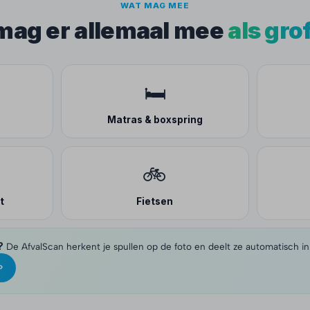
WAT MAG MEE
 mag er allemaal mee
als gro
🛏️
Matras & boxspring
🚲
t
Fietsen
?
De AfvalScan herkent je spullen op de foto en deelt ze automatisch in
›