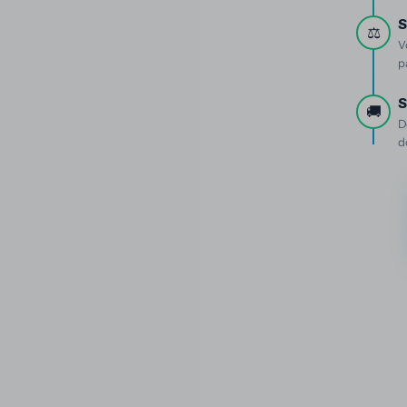
S
⚖️
V
p
S
🚚
D
d