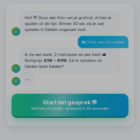
Hoi! 👋 Stuur een foto van je grofvuil, of kies je
spullen uit de lijst. Binnen 30 sec zie je wat
ophalen in Delden ongeveer kost.
✨
📸 Foto van m'n zolder
Ik zie een bank, 2 matrassen en een kast! 🛋️
Richtprijs:
€118 – €198
. Zal ik ophalers uit
Delden laten bieden?
✨
✨
Start het gesprek 💬
Met foto óf zonder · antwoord in 30 seconden