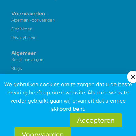
Voorwaarden
Algemen voorwaarden
Disclaimer
Privacybeleid
Algemeen
Bekijk aanvragen
Blogs
Kennisbank
We gebruiken cookies om te zorgen dat u de beste
Reviews
ervaring heeft op onze website. Als u de website
Over ons
verder gebruikt gaan wij ervan uit dat u ermee
akkoord bent.
Accepteren
Voorwaarden
Copyright © 2026 - Afvalophalen.nl