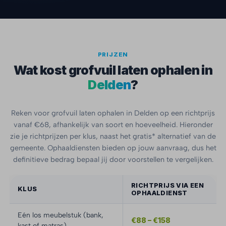
PRIJZEN
Wat kost grofvuil laten ophalen in
Delden
?
Reken voor grofvuil laten ophalen in Delden op een richtprijs
vanaf €68, afhankelijk van soort en hoeveelheid. Hieronder
zie je richtprijzen per klus, naast het gratis* alternatief van de
gemeente. Ophaaldiensten bieden op jouw aanvraag, dus het
definitieve bedrag bepaal jij door voorstellen te vergelijken.
RICHTPRIJS VIA EEN
KLUS
OPHAALDIENST
Eén los meubelstuk (bank,
€88 – €158
kast of matras)