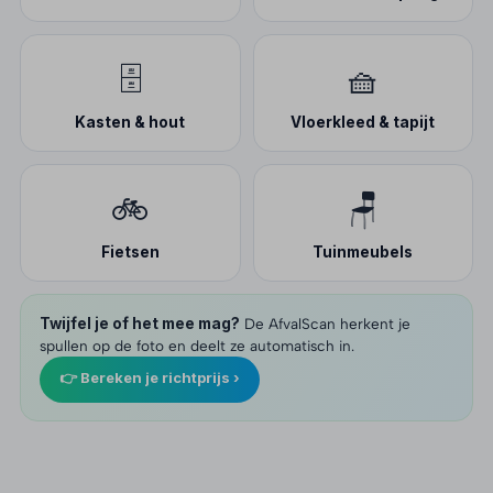
🗄️
🧺
Kasten & hout
Vloerkleed & tapijt
🚲
🪑
Fietsen
Tuinmeubels
Twijfel je of het mee mag?
De AfvalScan herkent je
spullen op de foto en deelt ze automatisch in.
👉 Bereken je richtprijs ›