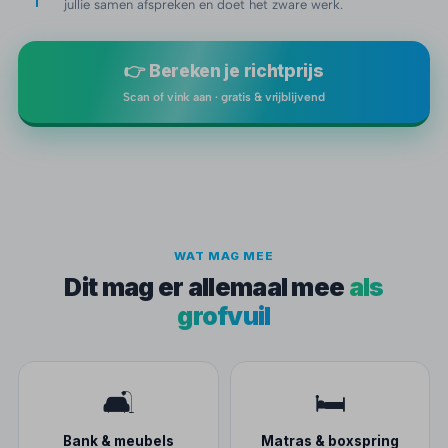
jullie samen afspreken en doet het zware werk.
👉 Bereken je richtprijs
Scan of vink aan · gratis & vrijblijvend
WAT MAG MEE
Dit mag er allemaal mee
als
grofvuil
🛋️
🛏️
Bank & meubels
Matras & boxspring