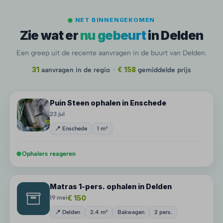
NET BINNENGEKOMEN
Zie wat er
nu gebeurt
in Delden
Een greep uit de recente aanvragen in de buurt van Delden.
31
aanvragen in de regio
·
€ 158
gemiddelde prijs
Puin Steen ophalen in Enschede
23 jul
📍 Enschede
1 m³
Ophalers reageren
Matras 1-pers. ophalen in Delden
€ 150
19 mei
📍 Delden
2.4 m³
Bakwagen
2 pers.