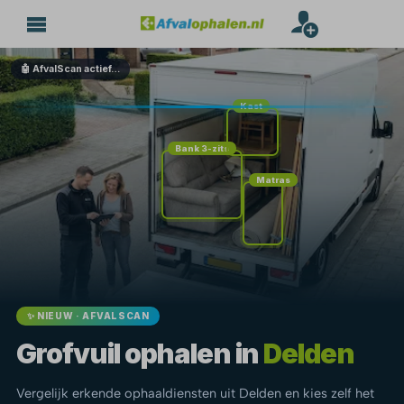
🤖 AfvalScan actief…
Kast
Bank 3-zits
Matras
✨ NIEUW · AFVALSCAN
Grofvuil ophalen in
Delden
Vergelijk erkende ophaaldiensten uit Delden en kies zelf het