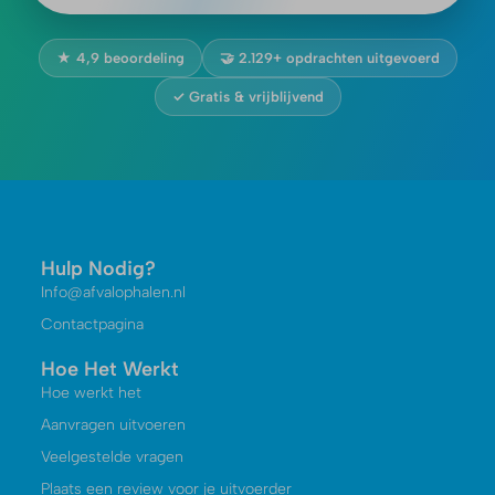
★ 4,9 beoordeling
🤝 2.129+ opdrachten uitgevoerd
✓ Gratis & vrijblijvend
Hulp Nodig?
Info@afvalophalen.nl
Contactpagina
Hoe Het Werkt
Hoe werkt het
Aanvragen uitvoeren
Veelgestelde vragen
Plaats een review voor je uitvoerder