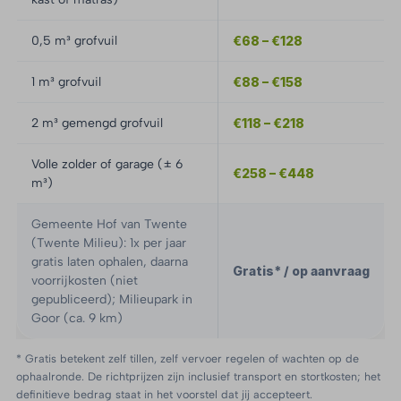
0,5 m³ grofvuil
€68 – €128
1 m³ grofvuil
€88 – €158
2 m³ gemengd grofvuil
€118 – €218
Volle zolder of garage (± 6
€258 – €448
m³)
Gemeente Hof van Twente
(Twente Milieu): 1x per jaar
gratis laten ophalen, daarna
Gratis* / op aanvraag
voorrijkosten (niet
gepubliceerd); Milieupark in
Goor (ca. 9 km)
* Gratis betekent zelf tillen, zelf vervoer regelen of wachten op de
ophaalronde. De richtprijzen zijn inclusief transport en stortkosten; het
definitieve bedrag staat in het voorstel dat jij accepteert.