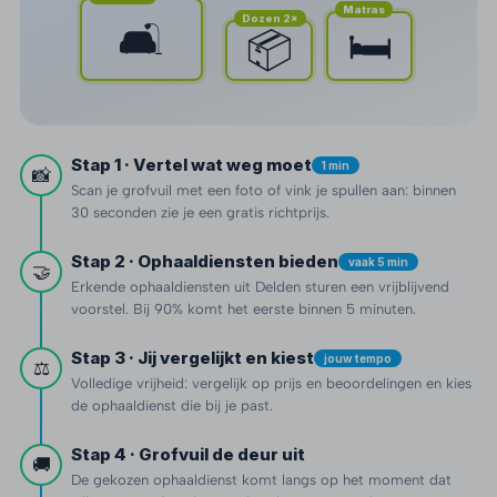
Matras
Dozen 2×
🛋️
🛏️
📦
Stap 1 · Vertel wat weg moet
1 min
📸
Scan je grofvuil met een foto of vink je spullen aan: binnen
30 seconden zie je een gratis richtprijs.
Stap 2 · Ophaaldiensten bieden
vaak 5 min
🤝
Erkende ophaaldiensten uit Delden sturen een vrijblijvend
voorstel. Bij 90% komt het eerste binnen 5 minuten.
Stap 3 · Jij vergelijkt en kiest
jouw tempo
⚖️
Volledige vrijheid: vergelijk op prijs en beoordelingen en kies
de ophaaldienst die bij je past.
Stap 4 · Grofvuil de deur uit
🚚
De gekozen ophaaldienst komt langs op het moment dat