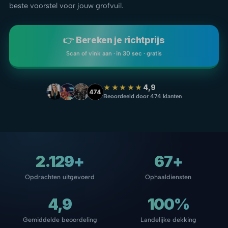
beste voorstel voor jouw grofvuil.
👉 Bereken je richtprijs
Scan of vink aan · in 30 sec · gratis
★★★★★
4,9
474
Beoordeeld door 474 klanten
2.129+
67+
Opdrachten uitgevoerd
Ophaaldiensten
4,9
100%
Gemiddelde beoordeling
Landelijke dekking