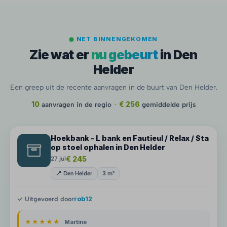
NET BINNENGEKOMEN
Zie wat er
nu gebeurt
in Den
Helder
Een greep uit de recente aanvragen in de buurt van Den Helder.
10
aanvragen in de regio
·
€ 256
gemiddelde prijs
Hoekbank – L bank en Fautieul / Relax / Sta
op stoel ophalen in Den Helder
€ 245
27 jul
📍 Den Helder
3 m³
✓ Uitgevoerd door
rob12
★★★★★
Martine