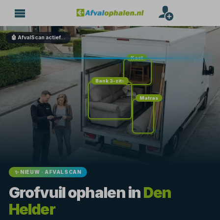
🤖 AfvalScan actief…
Kast
Bank 3-zits
Matras
✨ NIEUW · AFVALSCAN
Grofvuil ophalen in
Den
Helder