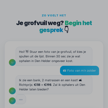
ZO VOELT HET
Je grofvuil weg?
Begin het
gesprek
👇
Hoi! 👋 Stuur een foto van je grofvuil, of kies je
spullen uit de lijst. Binnen 30 sec zie je wat
ophalen in Den Helder ongeveer kost.
✨
📸 Foto van m'n zolder
Ik zie een bank, 2 matrassen en een kast! 🛋️
Richtprijs:
€118 – €198
. Zal ik ophalers uit Den
Helder laten bieden?
✨
✨