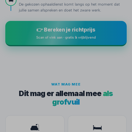
🚚
De gekozen ophaaldienst komt langs op het moment dat
jullie samen afspreken en doet het zware werk.
👉 Bereken je richtprijs
Scan of vink aan · gratis & vrijblijvend
WAT MAG MEE
Dit mag er allemaal mee
als
grofvuil
🛋️
🛏️