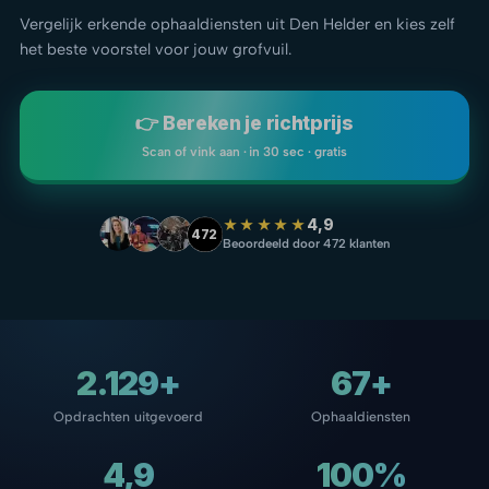
Vergelijk erkende ophaaldiensten uit Den Helder en kies zelf
het beste voorstel voor jouw grofvuil.
👉 Bereken je richtprijs
Scan of vink aan · in 30 sec · gratis
★★★★★
4,9
472
Beoordeeld door 472 klanten
2.129+
67+
Opdrachten uitgevoerd
Ophaaldiensten
4,9
100%