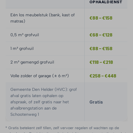
OPHAALDIENST
Eén los meubelstuk (bank, kast of
€88 – €158
matras)
0,5 m³ grofvuil
€68 – €128
1 m³ grofvuil
€88 – €158
2 m³ gemengd grofvuil
€118 – €218
Volle zolder of garage (± 6 m³)
€258 – €448
Gemeente Den Helder (HVC): grof
afval gratis laten ophalen op
afspraak, of zelf gratis naar het
Gratis
afvalbrengstation aan de
Schootenweg 1
* Gratis betekent zelf tillen, zelf vervoer regelen of wachten op de