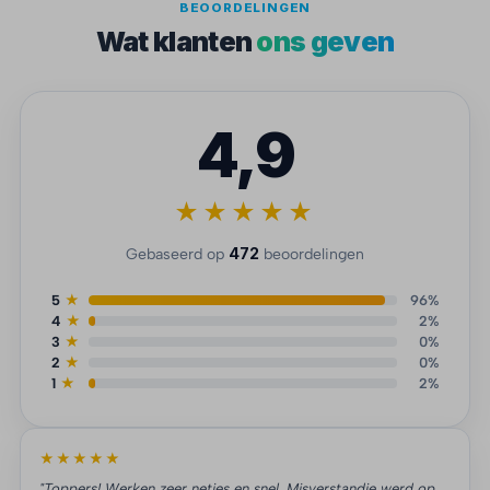
BEOORDELINGEN
Wat klanten
ons geven
4,9
★★★★★
472
Gebaseerd op
beoordelingen
5
★
96%
4
★
2%
3
★
0%
2
★
0%
1
★
2%
★★★★★
"Toppers! Werken zeer netjes en snel. Misverstandje werd op