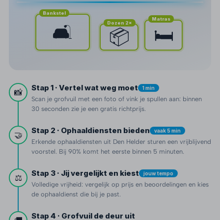
Bankstel
Matras
Dozen 2×
🛋️
🛏️
📦
Stap 1 · Vertel wat weg moet
1 min
📸
Scan je grofvuil met een foto of vink je spullen aan: binnen
30 seconden zie je een gratis richtprijs.
Stap 2 · Ophaaldiensten bieden
vaak 5 min
🤝
Erkende ophaaldiensten uit Den Helder sturen een vrijblijvend
voorstel. Bij 90% komt het eerste binnen 5 minuten.
Stap 3 · Jij vergelijkt en kiest
jouw tempo
⚖️
Volledige vrijheid: vergelijk op prijs en beoordelingen en kies
de ophaaldienst die bij je past.
Stap 4 · Grofvuil de deur uit