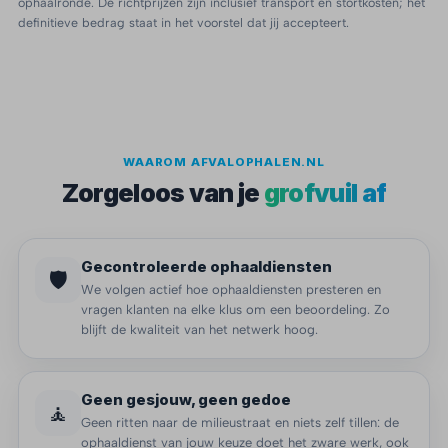
ophaalronde. De richtprijzen zijn inclusief transport en stortkosten; het
definitieve bedrag staat in het voorstel dat jij accepteert.
WAAROM AFVALOPHALEN.NL
Zorgeloos van je
grofvuil af
Gecontroleerde ophaaldiensten
🛡️
We volgen actief hoe ophaaldiensten presteren en
vragen klanten na elke klus om een beoordeling. Zo
blijft de kwaliteit van het netwerk hoog.
Geen gesjouw, geen gedoe
🧘
Geen ritten naar de milieustraat en niets zelf tillen: de
ophaaldienst van jouw keuze doet het zware werk, ook