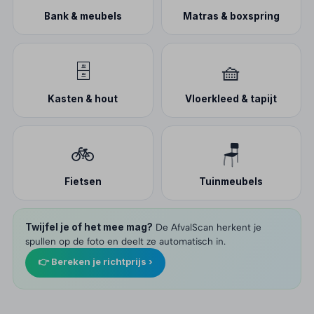
Bank & meubels
Matras & boxspring
🗄️
🧺
Kasten & hout
Vloerkleed & tapijt
🚲
🪑
Fietsen
Tuinmeubels
Twijfel je of het mee mag?
De AfvalScan herkent je
spullen op de foto en deelt ze automatisch in.
👉 Bereken je richtprijs ›