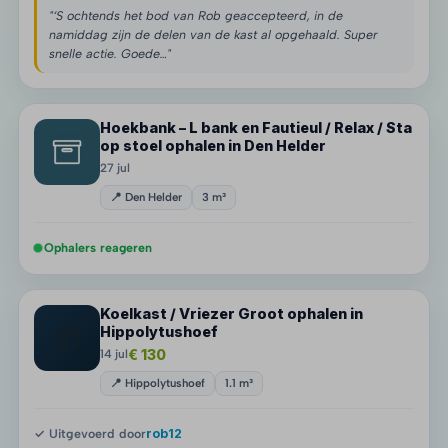
"‘S ochtends het bod van Rob geaccepteerd, in de
namiddag zijn de delen van de kast al opgehaald. Super
snelle actie. Goede…"
Hoekbank – L bank en Fautieul / Relax / Sta
op stoel ophalen in Den Helder
27 jul
📍 Den Helder
3 m³
Ophalers reageren
Koelkast / Vriezer Groot ophalen in
📦
Hippolytushoef
€ 130
14 jul
📍 Hippolytushoef
1.1 m³
✓ Uitgevoerd door
rob12