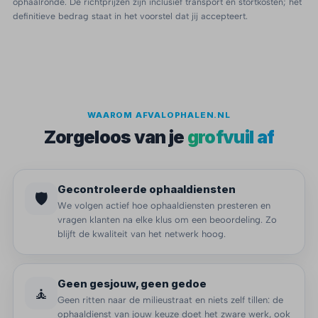
ophaalronde. De richtprijzen zijn inclusief transport en stortkosten; het
definitieve bedrag staat in het voorstel dat jij accepteert.
WAAROM AFVALOPHALEN.NL
Zorgeloos van je
grofvuil af
Gecontroleerde ophaaldiensten
🛡️
We volgen actief hoe ophaaldiensten presteren en
vragen klanten na elke klus om een beoordeling. Zo
blijft de kwaliteit van het netwerk hoog.
Geen gesjouw, geen gedoe
🧘
Geen ritten naar de milieustraat en niets zelf tillen: de
ophaaldienst van jouw keuze doet het zware werk, ook