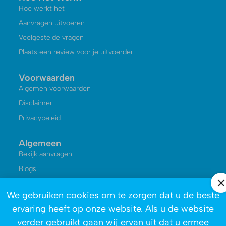
Hoe werkt het
Aanvragen uitvoeren
Veelgestelde vragen
Plaats een review voor je uitvoerder
Voorwaarden
Algemen voorwaarden
Disclaimer
Privacybeleid
Algemeen
Bekijk aanvragen
Blogs
Kennisbank
We gebruiken cookies om te zorgen dat u de beste
Reviews
ervaring heeft op onze website. Als u de website
Over ons
verder gebruikt gaan wij ervan uit dat u ermee