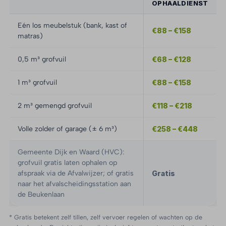
OPHAALDIENST
Eén los meubelstuk (bank, kast of
€88 – €158
matras)
0,5 m³ grofvuil
€68 – €128
1 m³ grofvuil
€88 – €158
2 m³ gemengd grofvuil
€118 – €218
Volle zolder of garage (± 6 m³)
€258 – €448
Gemeente Dijk en Waard (HVC):
grofvuil gratis laten ophalen op
afspraak via de Afvalwijzer; of gratis
Gratis
naar het afvalscheidingsstation aan
de Beukenlaan
* Gratis betekent zelf tillen, zelf vervoer regelen of wachten op de