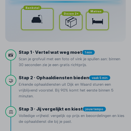
Bankstel
Matras
Dozen 2×
🛋️
🛏️
📦
Stap 1 · Vertel wat weg moet
1 min
📸
Scan je grofvuil met een foto of vink je spullen aan: binnen
30 seconden zie je een gratis richtprijs.
Stap 2 · Ophaaldiensten bieden
vaak 5 min
🤝
Erkende ophaaldiensten uit Dijk en Waard sturen een
vrijblijvend voorstel. Bij 90% komt het eerste binnen 5
minuten.
Stap 3 · Jij vergelijkt en kiest
jouw tempo
⚖️
Volledige vrijheid: vergelijk op prijs en beoordelingen en kies
de ophaaldienst die bij je past.