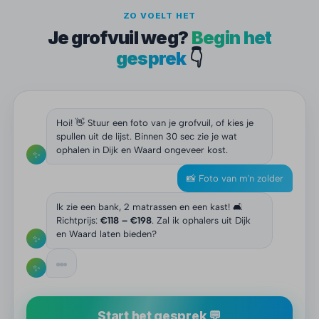
ZO VOELT HET
Je grofvuil weg?
Begin het
gesprek
👇
Hoi! 👋 Stuur een foto van je grofvuil, of kies je
spullen uit de lijst. Binnen 30 sec zie je wat
ophalen in Dijk en Waard ongeveer kost.
✨
📸 Foto van m'n zolder
Ik zie een bank, 2 matrassen en een kast! 🛋️
Richtprijs:
€118 – €198
. Zal ik ophalers uit Dijk
en Waard laten bieden?
✨
✨
Start het gesprek 💬