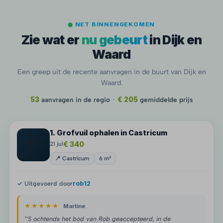
NET BINNENGEKOMEN
Zie wat er
nu gebeurt
in Dijk en
Waard
Een greep uit de recente aanvragen in de buurt van Dijk en
Waard.
53
aanvragen in de regio
·
€ 205
gemiddelde prijs
1. Grofvuil ophalen in Castricum
📦
€ 340
21 jul
📍 Castricum
6 m³
✓ Uitgevoerd door
rob12
★★★★★
Martine
"‘S ochtends het bod van Rob geaccepteerd, in de