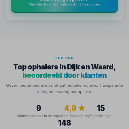
Met foto óf zonder · antwoord in 30 seconden
REVIEWS
Top ophalers in Dijk en Waard,
beoordeeld door klanten
Geverifieerde bedrijven met authentieke reviews. Transparante
rating en ervaring per ophaler.
9
4,9 ★
15
Actieve ophalers in de regio
Gem. beoordeling
Beoordelingen
148