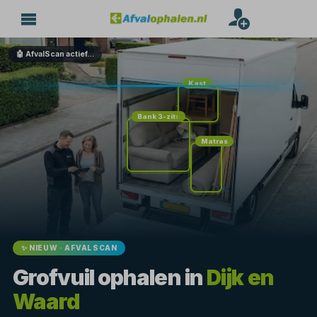
🤖 AfvalScan actief…
Kast
Bank 3-zits
Matras
✨ NIEUW · AFVALSCAN
Grofvuil ophalen in
Dijk en
Waard