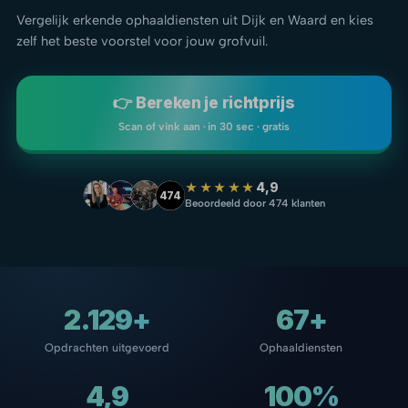
Vergelijk erkende ophaaldiensten uit Dijk en Waard en kies
zelf het beste voorstel voor jouw grofvuil.
👉 Bereken je richtprijs
Scan of vink aan · in 30 sec · gratis
★★★★★
4,9
474
Beoordeeld door 474 klanten
2.129+
67+
Opdrachten uitgevoerd
Ophaaldiensten
4,9
100%