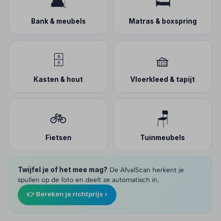
🛋️
🛏️
Bank & meubels
Matras & boxspring
🗄️
🧺
Kasten & hout
Vloerkleed & tapijt
🚲
🪑
Fietsen
Tuinmeubels
Twijfel je of het mee mag?
De AfvalScan herkent je
spullen op de foto en deelt ze automatisch in.
👉 Bereken je richtprijs ›