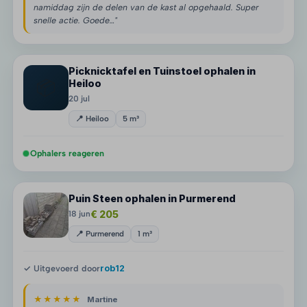
namiddag zijn de delen van de kast al opgehaald. Super
snelle actie. Goede…"
Picknicktafel en Tuinstoel ophalen in
📦
Heiloo
20 jul
📍 Heiloo
5 m³
Ophalers reageren
Puin Steen ophalen in Purmerend
€ 205
18 jun
📍 Purmerend
1 m³
✓ Uitgevoerd door
rob12
★★★★★
Martine