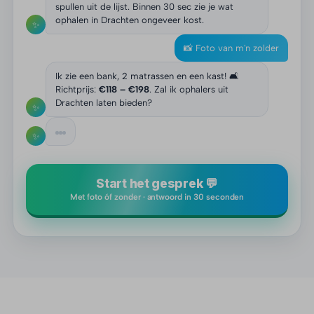
spullen uit de lijst. Binnen 30 sec zie je wat
ophalen in Drachten ongeveer kost.
✨
📸 Foto van m'n zolder
Ik zie een bank, 2 matrassen en een kast! 🛋️
Richtprijs:
€118 – €198
. Zal ik ophalers uit
Drachten laten bieden?
✨
✨
Start het gesprek 💬
Met foto óf zonder · antwoord in 30 seconden