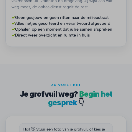
vakmensen uit Drachten en omgeving. Jij wijst aan wat
weg moet, de ophaaldienst regelt de rest.
✓
Geen gesjouw en geen ritten naar de milieustraat
✓
Alles netjes gesorteerd en verantwoord afgevoerd
✓
Ophalen op een moment dat jullie samen afspreken
✓
Direct weer overzicht en ruimte in huis
ZO VOELT HET
Je grofvuil weg?
Begin het
gesprek
👇
Hoi! 👋 Stuur een foto van je grofvuil, of kies je