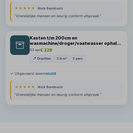
★★★★★
Nick Bambach
"Vriendelijke mensen en keurig conform afspraak."
Kasten t/m 200cm en
wasmachine/droger/vaatwasser ophalen
in Drachten
€ 229
03 apr
📍 Drachten
2.8 m³
2 pers.
✓ Uitgevoerd door
ronald
★★★★★
Nick Bambach
"Vriendelijke mensen en keurig conform afspraak."