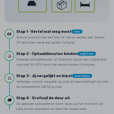
🛋️
🛏️
📦
Stap 1 · Vertel wat weg moet
1 min
📸
Scan je grofvuil met een foto of vink je spullen aan: binnen
30 seconden zie je een gratis richtprijs.
Stap 2 · Ophaaldiensten bieden
vaak 5 min
🤝
Erkende ophaaldiensten uit Drachten sturen een vrijblijvend
voorstel. Bij 90% komt het eerste binnen 5 minuten.
Stap 3 · Jij vergelijkt en kiest
jouw tempo
⚖️
Volledige vrijheid: vergelijk op prijs en beoordelingen en kies
de ophaaldienst die bij je past.
Stap 4 · Grofvuil de deur uit
🚚
De gekozen ophaaldienst komt langs op het moment dat
jullie samen afspreken en doet het zware werk.