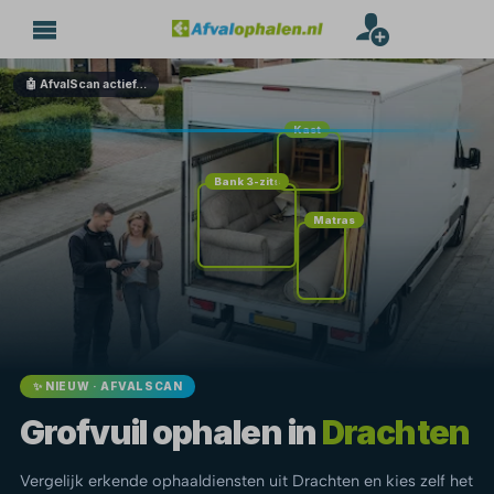
🤖 AfvalScan actief…
Kast
Bank 3-zits
Matras
✨ NIEUW · AFVALSCAN
Grofvuil ophalen in
Drachten
Vergelijk erkende ophaaldiensten uit Drachten en kies zelf het