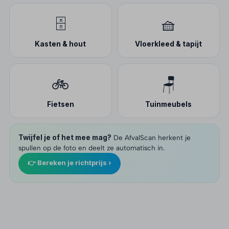
🗄️
🧺
Kasten & hout
Vloerkleed & tapijt
🚲
🪑
Fietsen
Tuinmeubels
Twijfel je of het mee mag?
De AfvalScan herkent je
spullen op de foto en deelt ze automatisch in.
👉 Bereken je richtprijs ›