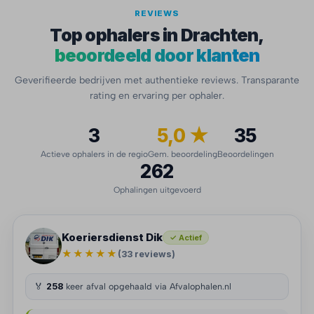
REVIEWS
Top ophalers in Drachten,
beoordeeld door klanten
Geverifieerde bedrijven met authentieke reviews. Transparante
rating en ervaring per ophaler.
3
5,0 ★
35
Actieve ophalers in de regio
Gem. beoordeling
Beoordelingen
262
Ophalingen uitgevoerd
Koeriersdienst Dik
✓ Actief
★★★★★
(33 reviews)
🏅
258
keer afval opgehaald via Afvalophalen.nl