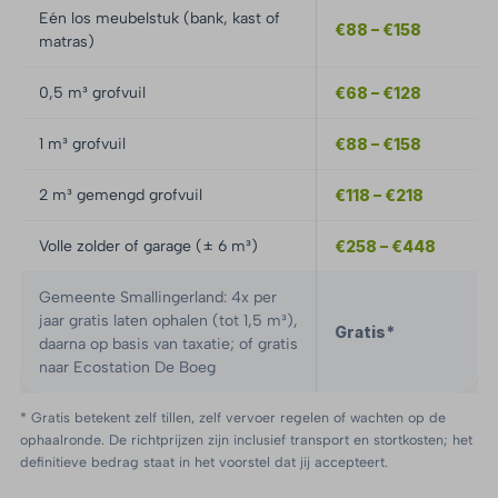
Eén los meubelstuk (bank, kast of
€88 – €158
matras)
0,5 m³ grofvuil
€68 – €128
1 m³ grofvuil
€88 – €158
2 m³ gemengd grofvuil
€118 – €218
Volle zolder of garage (± 6 m³)
€258 – €448
Gemeente Smallingerland: 4x per
jaar gratis laten ophalen (tot 1,5 m³),
Gratis*
daarna op basis van taxatie; of gratis
naar Ecostation De Boeg
* Gratis betekent zelf tillen, zelf vervoer regelen of wachten op de
ophaalronde. De richtprijzen zijn inclusief transport en stortkosten; het
definitieve bedrag staat in het voorstel dat jij accepteert.