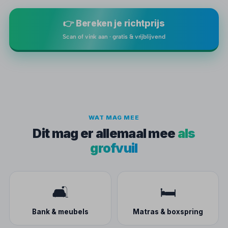
👉 Bereken je richtprijs
Scan of vink aan · gratis & vrijblijvend
WAT MAG MEE
Dit mag er allemaal mee
als
grofvuil
🛋️
🛏️
Bank & meubels
Matras & boxspring