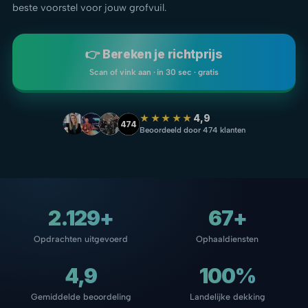
beste voorstel voor jouw grofvuil.
👉 Bereken je richtprijs
Scan of vink aan · in 30 sec · gratis
★★★★★
4,9
474
Beoordeeld door 474 klanten
2.129+
67+
Opdrachten uitgevoerd
Ophaaldiensten
4,9
100%
Gemiddelde beoordeling
Landelijke dekking