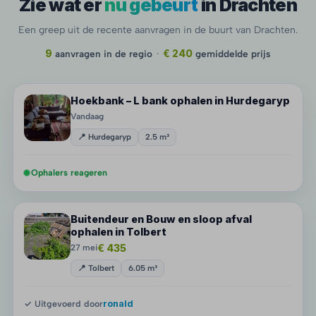
Zie wat er
nu gebeurt
in Drachten
Een greep uit de recente aanvragen in de buurt van Drachten.
9
aanvragen in de regio
·
€ 240
gemiddelde prijs
Hoekbank – L bank ophalen in Hurdegaryp
Vandaag
📍 Hurdegaryp
2.5 m³
Ophalers reageren
Buitendeur en Bouw en sloop afval
ophalen in Tolbert
€ 435
27 mei
📍 Tolbert
6.05 m³
✓ Uitgevoerd door
ronald