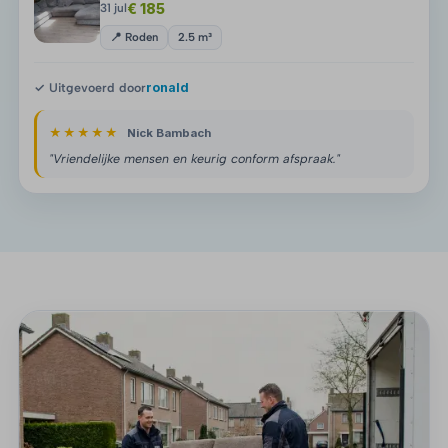
€ 185
31 jul
📍 Roden
2.5 m³
✓ Uitgevoerd door
ronald
★★★★★
Nick Bambach
"Vriendelijke mensen en keurig conform afspraak."