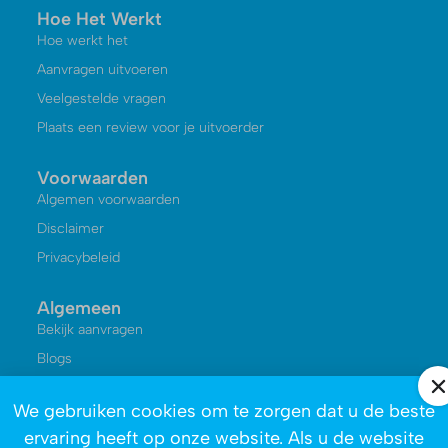
Hoe Het Werkt
Hoe werkt het
Aanvragen uitvoeren
Veelgestelde vragen
Plaats een review voor je uitvoerder
Voorwaarden
Algemen voorwaarden
Disclaimer
Privacybeleid
Algemeen
Bekijk aanvragen
Blogs
Kennisbank
We gebruiken cookies om te zorgen dat u de beste
Reviews
ervaring heeft op onze website. Als u de website
Over ons