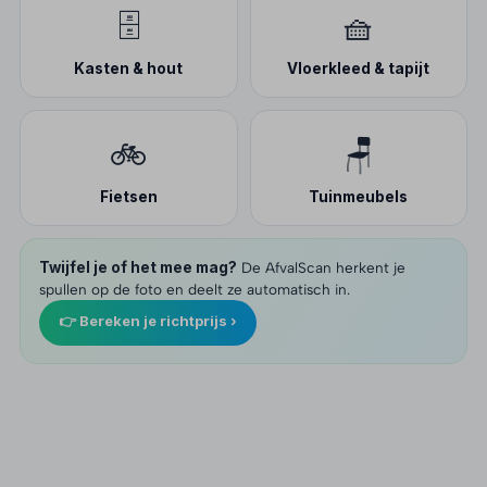
🗄️
🧺
Kasten & hout
Vloerkleed & tapijt
🚲
🪑
Fietsen
Tuinmeubels
Twijfel je of het mee mag?
De AfvalScan herkent je
spullen op de foto en deelt ze automatisch in.
👉 Bereken je richtprijs ›