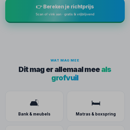
👉 Bereken je richtprijs
Scan of vink aan · gratis & vrijblijvend
WAT MAG MEE
Dit mag er allemaal mee
als
grofvuil
🛋️
🛏️
Bank & meubels
Matras & boxspring