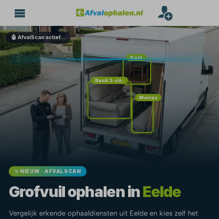
🤖 AfvalScan actief…
Kast
Bank 3-zits
Matras
✨ NIEUW · AFVALSCAN
Grofvuil ophalen in
Eelde
Vergelijk erkende ophaaldiensten uit Eelde en kies zelf het