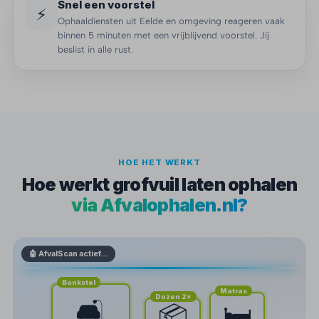
Snel een voorstel
⚡
Ophaaldiensten uit Eelde en omgeving reageren vaak
binnen 5 minuten met een vrijblijvend voorstel. Jij
beslist in alle rust.
HOE HET WERKT
Hoe werkt grofvuil laten ophalen
via Afvalophalen.nl?
🤖 AfvalScan actief…
Bankstel
Matras
Dozen 2×
🛋️
🛏️
📦