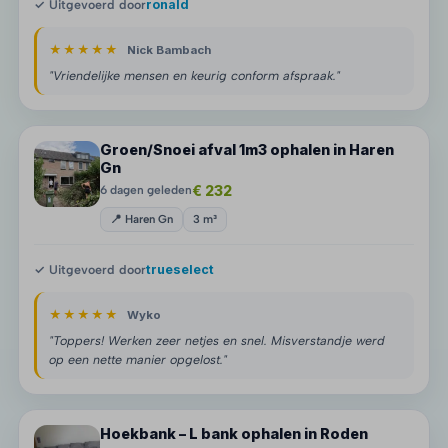
✓ Uitgevoerd door
ronald
★★★★★
Nick Bambach
"Vriendelijke mensen en keurig conform afspraak."
Groen/Snoei afval 1m3 ophalen in Haren
Gn
€ 232
6 dagen geleden
📍 Haren Gn
3 m³
✓ Uitgevoerd door
trueselect
★★★★★
Wyko
"Toppers! Werken zeer netjes en snel. Misverstandje werd
op een nette manier opgelost."
Hoekbank – L bank ophalen in Roden