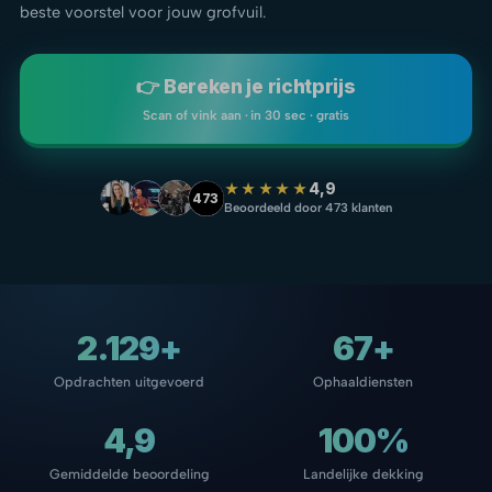
beste voorstel voor jouw grofvuil.
👉 Bereken je richtprijs
Scan of vink aan · in 30 sec · gratis
★★★★★
4,9
473
Beoordeeld door 473 klanten
2.129+
67+
Opdrachten uitgevoerd
Ophaaldiensten
4,9
100%
Gemiddelde beoordeling
Landelijke dekking