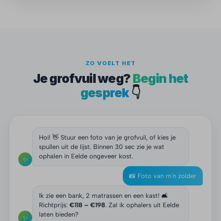
ZO VOELT HET
Je grofvuil weg?
Begin het
gesprek
👇
Hoi! 👋 Stuur een foto van je grofvuil, of kies je
spullen uit de lijst. Binnen 30 sec zie je wat
ophalen in Eelde ongeveer kost.
✨
📸 Foto van m'n zolder
Ik zie een bank, 2 matrassen en een kast! 🛋️
Richtprijs:
€118 – €198
. Zal ik ophalers uit Eelde
laten bieden?
✨