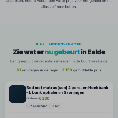
afspreken, noemt vooraf één vaste prijs voor het geheel en tilt
alles zelf naar buiten.
NET BINNENGEKOMEN
Zie wat er
nu gebeurt
in Eelde
Een greep uit de recente aanvragen in de buurt van Eelde.
61
aanvragen in de regio
·
€ 159
gemiddelde prijs
Bed met matras(sen) 2 pers. en Hoekbank
📦
– L bank ophalen in Groningen
€ 230
Gisteren
📍 Groningen
5 m³