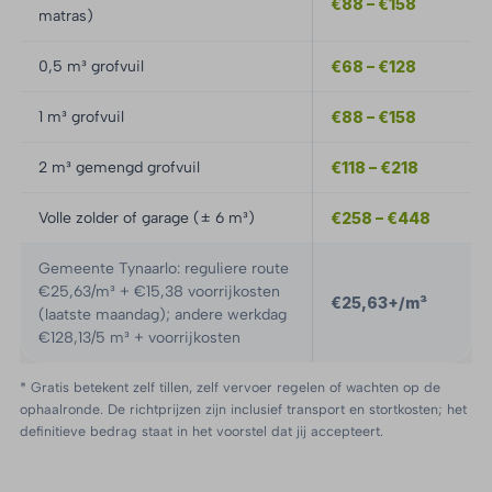
€88 – €158
matras)
0,5 m³ grofvuil
€68 – €128
1 m³ grofvuil
€88 – €158
2 m³ gemengd grofvuil
€118 – €218
Volle zolder of garage (± 6 m³)
€258 – €448
Gemeente Tynaarlo: reguliere route
€25,63/m³ + €15,38 voorrijkosten
€25,63+/m³
(laatste maandag); andere werkdag
€128,13/5 m³ + voorrijkosten
* Gratis betekent zelf tillen, zelf vervoer regelen of wachten op de
ophaalronde. De richtprijzen zijn inclusief transport en stortkosten; het
definitieve bedrag staat in het voorstel dat jij accepteert.