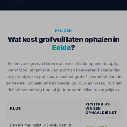
PRIJZEN
Wat kost grofvuil laten ophalen in
Eelde
?
Reken voor grofvuil laten ophalen in Eelde op een richtprijs
vanaf €68, afhankelijk van soort en hoeveelheid. Hieronder
zie je richtprijzen per klus, naast het gratis* alternatief van de
gemeente. Ophaaldiensten bieden op jouw aanvraag, dus het
definitieve bedrag bepaal jij door voorstellen te vergelijken.
RICHTPRIJS
KLUS
VIA EEN
OPHAALDIENST
Eén los meubelstuk (bank, kast of