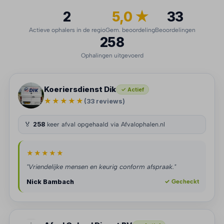
2
5,0 ★
33
Actieve ophalers in de regio
Gem. beoordeling
Beoordelingen
258
Ophalingen uitgevoerd
Koeriersdienst Dik
✓ Actief
★★★★★
(33 reviews)
🏅
258
keer afval opgehaald via Afvalophalen.nl
★★★★★
"Vriendelijke mensen en keurig conform afspraak."
Nick Bambach
✓ Gecheckt