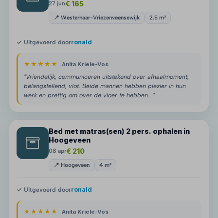
€ 165
27 jun
📍 Westerhaar-Vriezenveensewijk
2.5 m³
✓ Uitgevoerd door
ronald
★★★★★
Anita Kriele-Vos
"Vriendelijk, communiceren uitstekend over afhaalmoment,
belangstellend, vlot. Beide mannen hebben plezier in hun
werk en prettig om over de vloer te hebben.…"
Bed met matras(sen) 2 pers. ophalen in
Hoogeveen
€ 210
08 apr
📍 Hoogeveen
4 m³
✓ Uitgevoerd door
ronald
★★★★★
Anita Kriele-Vos