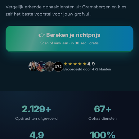
Vergelijk erkende ophaaldiensten uit Gramsbergen en kies
zelf het beste voorstel voor jouw grofvuil.
👉 Bereken je richtprijs
Scan of vink aan · in 30 sec · gratis
★★★★★
4,9
472
Beoordeeld door 472 klanten
2.129+
67+
Opdrachten uitgevoerd
Ophaaldiensten
4,9
100%