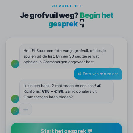
ZO VOELT HET
Je grofvuil weg?
Begin het
gesprek
👇
Hoi! 👋 Stuur een foto van je grofvuil, of kies je
spullen uit de lijst. Binnen 30 sec zie je wat
ophalen in Gramsbergen ongeveer kost.
✨
📸 Foto van m'n zolder
Ik zie een bank, 2 matrassen en een kast! 🛋️
Richtprijs:
€118 – €198
. Zal ik ophalers uit
Gramsbergen laten bieden?
✨
✨
Start het gesprek 💬