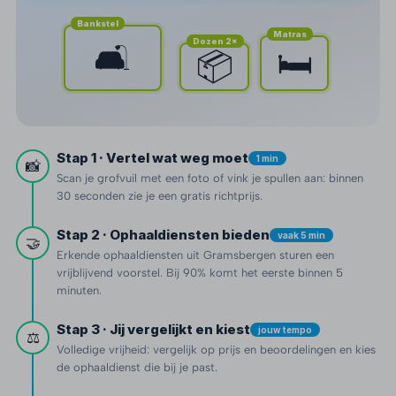
Bankstel
Matras
Dozen 2×
🛋️
🛏️
📦
Stap 1 · Vertel wat weg moet
1 min
📸
Scan je grofvuil met een foto of vink je spullen aan: binnen
30 seconden zie je een gratis richtprijs.
Stap 2 · Ophaaldiensten bieden
vaak 5 min
🤝
Erkende ophaaldiensten uit Gramsbergen sturen een
vrijblijvend voorstel. Bij 90% komt het eerste binnen 5
minuten.
Stap 3 · Jij vergelijkt en kiest
jouw tempo
⚖️
Volledige vrijheid: vergelijk op prijs en beoordelingen en kies
de ophaaldienst die bij je past.