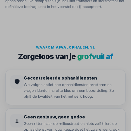
ophaalronde. De richtprijzen zijn inclusief transport en stortkosten; het
definitieve bedrag staat in het voorstel dat jij accepteert.
WAAROM AFVALOPHALEN.NL
Zorgeloos van je
grofvuil af
Gecontroleerde ophaaldiensten
🛡️
We volgen actief hoe ophaaldiensten presteren en
vragen klanten na elke klus om een beoordeling. Zo
blijft de kwaliteit van het netwerk hoog.
Geen gesjouw, geen gedoe
🧘
Geen ritten naar de milieustraat en niets zelf tillen: de
ophaaldienst van jouw keuze doet het zware werk, ook