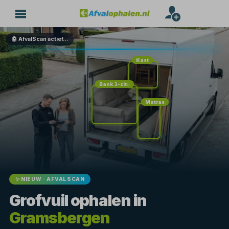
🤖 AfvalScan actief…
Kast
Bank 3-zits
Matras
✨ NIEUW · AFVALSCAN
Grofvuil ophalen in
Gramsbergen