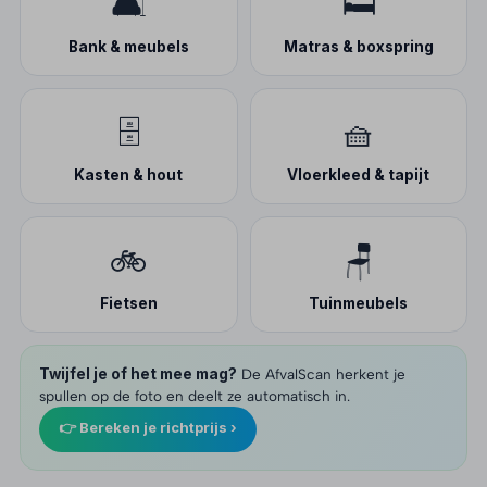
🛋️
🛏️
Bank & meubels
Matras & boxspring
🗄️
🧺
Kasten & hout
Vloerkleed & tapijt
🚲
🪑
Fietsen
Tuinmeubels
Twijfel je of het mee mag?
De AfvalScan herkent je
spullen op de foto en deelt ze automatisch in.
👉 Bereken je richtprijs ›