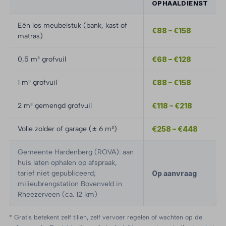
OPHAALDIENST
Eén los meubelstuk (bank, kast of
€88 – €158
matras)
0,5 m³ grofvuil
€68 – €128
1 m³ grofvuil
€88 – €158
2 m³ gemengd grofvuil
€118 – €218
Volle zolder of garage (± 6 m³)
€258 – €448
Gemeente Hardenberg (ROVA): aan
huis laten ophalen op afspraak,
tarief niet gepubliceerd;
Op aanvraag
milieubrengstation Bovenveld in
Rheezerveen (ca. 12 km)
* Gratis betekent zelf tillen, zelf vervoer regelen of wachten op de