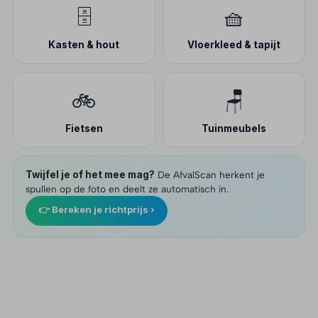
🗄️
🧺
Kasten & hout
Vloerkleed & tapijt
🚲
🪑
Fietsen
Tuinmeubels
Twijfel je of het mee mag?
De AfvalScan herkent je
spullen op de foto en deelt ze automatisch in.
👉 Bereken je richtprijs ›