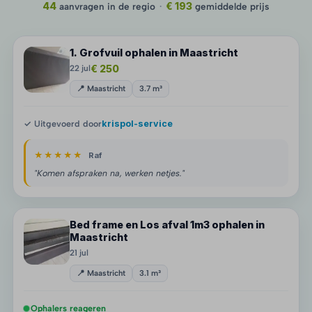
44
aanvragen in de regio
·
€ 193
gemiddelde prijs
1. Grofvuil ophalen in Maastricht
€ 250
22 jul
📍 Maastricht
3.7 m³
✓ Uitgevoerd door
krispol-service
★★★★★
Raf
"Komen afspraken na, werken netjes."
Bed frame en Los afval 1m3 ophalen in
Maastricht
21 jul
📍 Maastricht
3.1 m³
Ophalers reageren