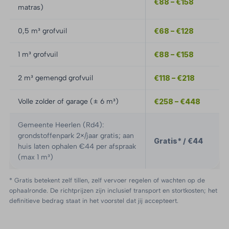
€88 – €158
matras)
0,5 m³ grofvuil
€68 – €128
1 m³ grofvuil
€88 – €158
2 m³ gemengd grofvuil
€118 – €218
Volle zolder of garage (± 6 m³)
€258 – €448
Gemeente Heerlen (Rd4):
grondstoffenpark 2×/jaar gratis; aan
Gratis* / €44
huis laten ophalen €44 per afspraak
(max 1 m³)
* Gratis betekent zelf tillen, zelf vervoer regelen of wachten op de
ophaalronde. De richtprijzen zijn inclusief transport en stortkosten; het
definitieve bedrag staat in het voorstel dat jij accepteert.