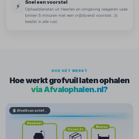
Snel een voorstel
⚡
Ophaaldiensten uit Heerlen en omgeving reageren vaak
binnen 5 minuten met een vrijblijvend voorstel. Jij
beslist in alle rust.
HOE HET WERKT
Hoe werkt grofvuil laten ophalen
via Afvalophalen.nl?
🤖 AfvalScan actief…
Bankstel
Matras
Dozen 2×
🛋️
🛏️
📦