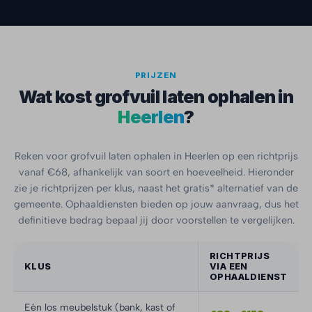
PRIJZEN
Wat kost grofvuil laten ophalen in
Heerlen
?
Reken voor grofvuil laten ophalen in Heerlen op een richtprijs
vanaf €68, afhankelijk van soort en hoeveelheid. Hieronder
zie je richtprijzen per klus, naast het gratis* alternatief van de
gemeente. Ophaaldiensten bieden op jouw aanvraag, dus het
definitieve bedrag bepaal jij door voorstellen te vergelijken.
RICHTPRIJS
KLUS
VIA EEN
OPHAALDIENST
Eén los meubelstuk (bank, kast of