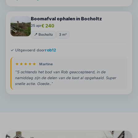
Boomafval ophalen in Bocholtz
€ 240
25 apr
📍 Bocholtz
3 m³
✓ Uitgevoerd door
rob12
★★★★★
Martine
"‘S ochtends het bod van Rob geaccepteerd, in de
namiddag zijn de delen van de kast al opgehaald. Super
snelle actie. Goede…"