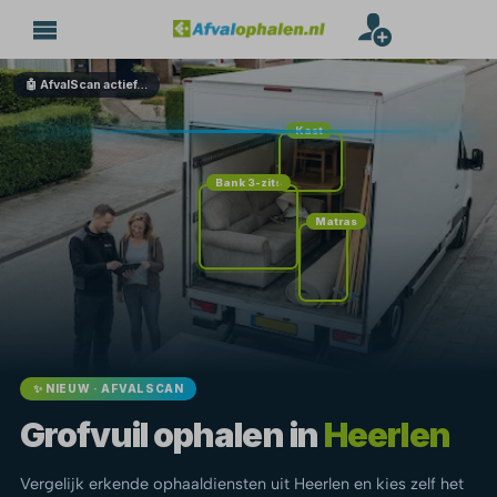
🤖 AfvalScan actief…
Kast
Bank 3-zits
Matras
✨ NIEUW · AFVALSCAN
Grofvuil ophalen in
Heerlen
Vergelijk erkende ophaaldiensten uit Heerlen en kies zelf het