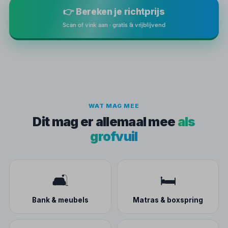
👉 Bereken je richtprijs
Scan of vink aan · gratis & vrijblijvend
WAT MAG MEE
Dit mag er allemaal mee
als
grofvuil
🛋️
🛏️
Bank & meubels
Matras & boxspring