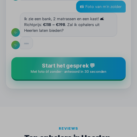
📸 Foto van m'n zolder
Ik zie een bank, 2 matrassen en een kast! 🛋️
Richtprijs:
€118 – €198
. Zal ik ophalers uit
Heerlen laten bieden?
✨
✨
Start het gesprek 💬
Met foto óf zonder · antwoord in 30 seconden
REVIEWS