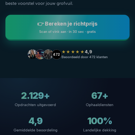
beste voorstel voor jouw grofvuil.
👉 Bereken je richtprijs
Scan of vink aan · in 30 sec · gratis
★★★★★
4,9
472
Beoordeeld door 472 klanten
2.129+
67+
Opdrachten uitgevoerd
Ophaaldiensten
4,9
100%
Gemiddelde beoordeling
Landelijke dekking