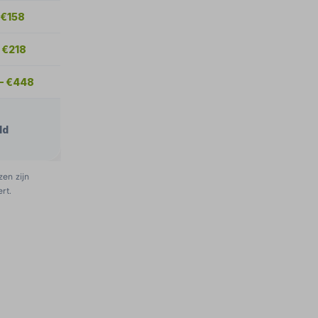
 €158
– €218
– €448
ld
zen zijn
rt.