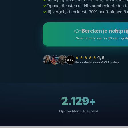
✓
Ophaaldiensten uit Hilvarenbeek bieden t
✓
Jij vergelijkt en kiest. 90% heeft binnen 5
👉 Bereken je richtpri
Scan of vink aan · in 30 sec · grat
★★★★★
4,9
472
Beoordeeld door 472 klanten
2.129+
Opdrachten uitgevoerd