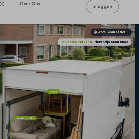
Over Ons
Inloggen
🤖 AfvalScan actief…
✓ 3 items herkend
· richtprijs staat klaar
Kast
Bank 3-zits