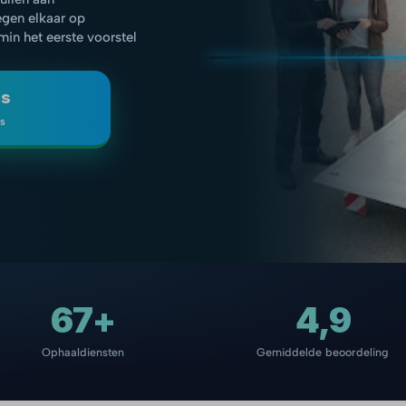
egen elkaar op
 min het eerste voorstel
js
is
67+
4,9
Ophaaldiensten
Gemiddelde beoordeling