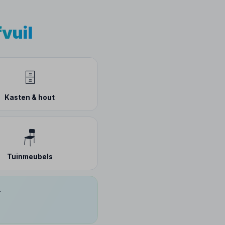
fvuil
🗄️
Kasten & hout
🪑
Tuinmeubels
.