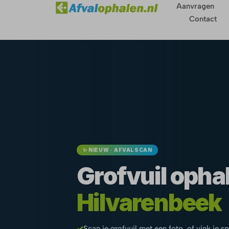
Aanvragen
Contact
✨ NIEUW · AFVALSCAN
Grofvuil ophal
Hilvarenbeek
✓
Scan je grofvuil met een foto, of vink je s