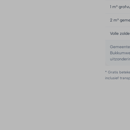
1 m³ grofvu
2 m³ geme
Volle zold
Gemeente H
Bukkumweg 
uitzonderi
* Gratis beteke
inclusief trans