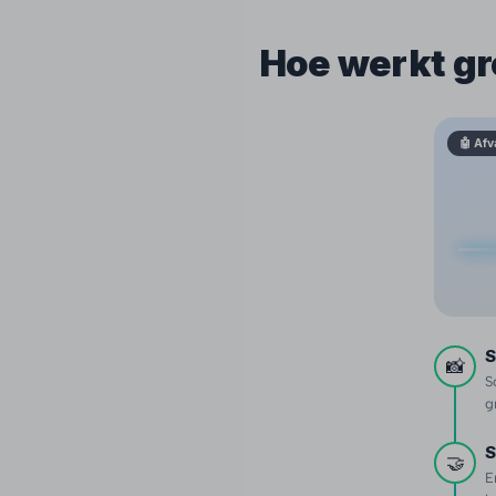
Hoe werkt gr
🤖 Afv
S
📸
S
g
S
🤝
E