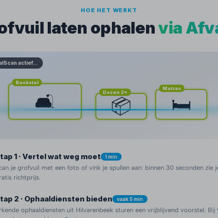
HOE HET WERKT
ofvuil laten ophalen
via Afv
alScan actief…
Bankstel
Matras
Dozen 2×
🛋️
🛏️
📦
tap 1 · Vertel wat weg moet
1 min
can je grofvuil met een foto of vink je spullen aan: binnen 30 seconden zie j
ratis richtprijs.
tap 2 · Ophaaldiensten bieden
vaak 5 min
rkende ophaaldiensten uit Hilvarenbeek sturen een vrijblijvend voorstel. Bi