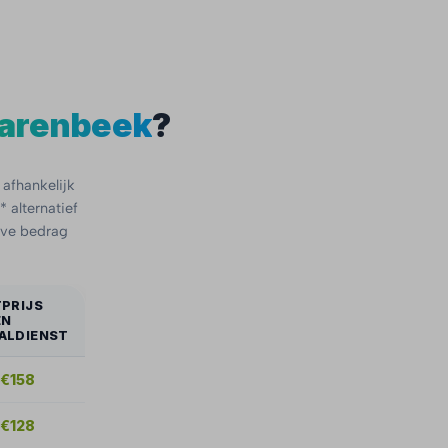
varenbeek
?
 afhankelijk
* alternatief
eve bedrag
TPRIJS
EN
ALDIENST
 €158
 €128