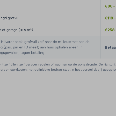
il
€88 –
ngd grofvuil
€118 
er of garage (± 6 m³)
€258 
ilvarenbeek: grofvuil zelf naar de milieustraat aan de
(pas, pin en ID mee); aan huis ophalen alleen in
Betaa
ngsgevallen, tegen betaling
nt zelf tillen, zelf vervoer regelen of wachten op de ophaalronde. De richtprij
port en stortkosten; het definitieve bedrag staat in het voorstel dat jij acceptee