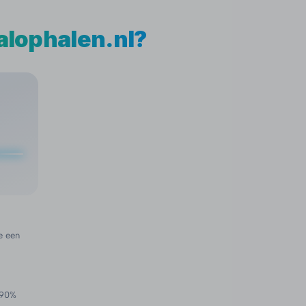
alophalen.nl?
e een
j 90%