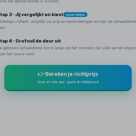
omt het eerste binnen 5 minuten.
tap 3 · Jij vergelijkt en kiest
jouw tempo
olledige vrijheid: vergelijk op prijs en beoordelingen en kies de ophaaldienst 
ast.
tap 4 · Grofvuil de deur uit
e gekozen ophaaldienst komt langs op het moment dat jullie samen afspre
oet het zware werk.
👉 Bereken je richtprijs
Scan of vink aan · gratis & vrijblijvend