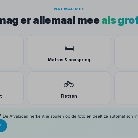
WAT MAG MEE
 mag er allemaal mee
als gro
🛏️
Matras & boxspring
🚲
t
Fietsen
?
De AfvalScan herkent je spullen op de foto en deelt ze automatisch in
›