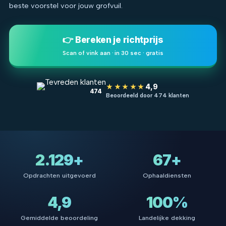
beste voorstel voor jouw grofvuil.
👉 Bereken je richtprijs
Scan of vink aan · in 30 sec · gratis
★★★★★
4,9
474
Beoordeeld door 474 klanten
2.129+
67+
Opdrachten uitgevoerd
Ophaaldiensten
4,9
100%
Gemiddelde beoordeling
Landelijke dekking