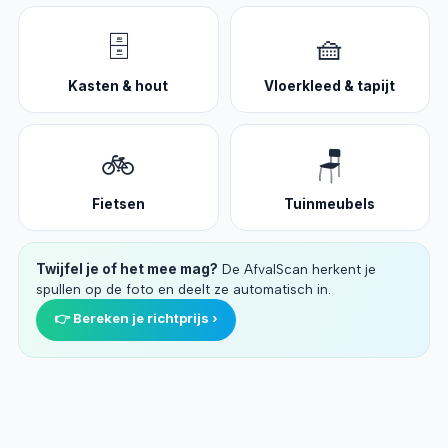
🗄️
🧺
Kasten & hout
Vloerkleed & tapijt
🚲
🪑
Fietsen
Tuinmeubels
Twijfel je of het mee mag?
De AfvalScan herkent je
spullen op de foto en deelt ze automatisch in.
👉 Bereken je richtprijs ›