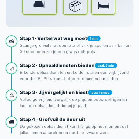
🛋️
🛏️
📦
Stap 1 · Vertel wat weg moet
1 min
📸
Scan je grofvuil met een foto of vink je spullen aan: binnen
30 seconden zie je een gratis richtprijs.
Stap 2 · Ophaaldiensten bieden
vaak 5 min
🤝
Erkende ophaaldiensten uit Leiden sturen een vrijblijvend
voorstel. Bij 90% komt het eerste binnen 5 minuten.
Stap 3 · Jij vergelijkt en kiest
jouw tempo
⚖️
Volledige vrijheid: vergelijk op prijs en beoordelingen en
kies de ophaaldienst die bij je past.
Stap 4 · Grofvuil de deur uit
🚚
De gekozen ophaaldienst komt langs op het moment dat
jullie samen afspreken en doet het zware werk.