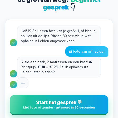
gesprek
👇
Hoi! 👋 Stuur een foto van je grofvuil, of kies je
spullen uit de lijst. Binnen 30 sec zie je wat
ophalen in Leiden ongeveer kost.
✨
📸 Foto van m'n zolder
Ik zie een bank, 2 matrassen en een kast! 🛋️
Richtprijs:
€118 – €198
. Zal ik ophalers uit
Leiden laten bieden?
✨
✨
Start het gesprek 💬
Met foto óf zonder · antwoord in 30 seconden