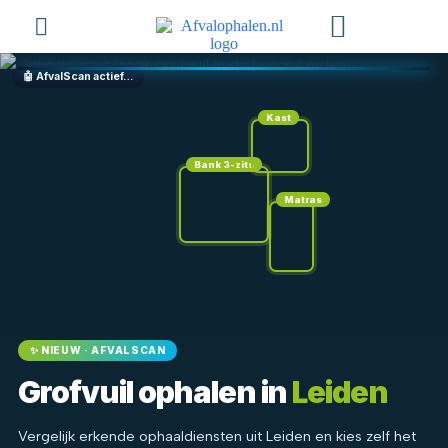
Hoe Het Werkt
Aanvragen Uitvoeren?
Bied Aan
🤖 AfvalScan actief…
Kast
Bank 3-zits
Matras
✨ NIEUW · AFVALSCAN
Grofvuil ophalen in
Leiden
Vergelijk erkende ophaaldiensten uit Leiden en kies zelf het