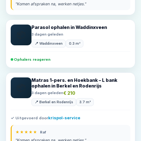
"Komen afspraken na, werken netjes."
Parasol ophalen in Waddinxveen
📦
3 dagen geleden
📍 Waddinxveen
0.3 m³
Ophalers reageren
Matras 1-pers. en Hoekbank – L bank
📦
ophalen in Berkel en Rodenrijs
€ 210
3 dagen geleden
📍 Berkel en Rodenrijs
3.7 m³
✓ Uitgevoerd door
krispol-service
★★★★★
Raf
"Komen afspraken na, werken netjes."