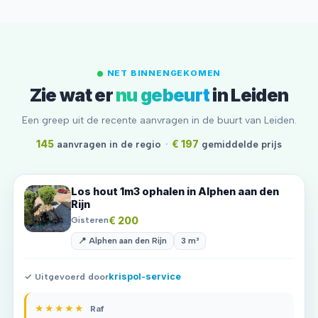
NET BINNENGEKOMEN
Zie wat er
nu gebeurt
in Leiden
Een greep uit de recente aanvragen in de buurt van Leiden.
145
aanvragen in de regio
·
€ 197
gemiddelde prijs
Los hout 1m3 ophalen in Alphen aan den
Rijn
€ 200
Gisteren
📍 Alphen aan den Rijn
3 m³
✓ Uitgevoerd door
krispol-service
★★★★★
Raf