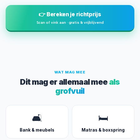
👉 Bereken je richtprijs
Scan of vink aan · gratis & vrijblijvend
WAT MAG MEE
Dit mag er allemaal mee
als
grofvuil
🛋️
🛏️
Bank & meubels
Matras & boxspring