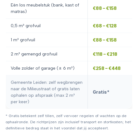
Eén los meubelstuk (bank, kast of
€88 – €158
matras)
0,5 m³ grofvuil
€68 – €128
1 m³ grofvuil
€88 – €158
2 m³ gemengd grofvuil
€118 – €218
Volle zolder of garage (± 6 m³)
€258 – €448
Gemeente Leiden: zelf wegbrengen
naar de Milieustraat of gratis laten
Gratis*
ophalen op afspraak (max 2 m³
per keer)
* Gratis betekent zelf tillen, zelf vervoer regelen of wachten op de
ophaalronde. De richtprijzen zijn inclusief transport en stortkosten; het
definitieve bedrag staat in het voorstel dat jij accepteert.