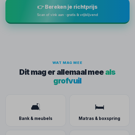
👉 Bereken je richtprijs
Scan of vink aan · gratis & vrijblijvend
WAT MAG MEE
Dit mag er allemaal mee
als
grofvuil
🛋️
🛏️
Bank & meubels
Matras & boxspring