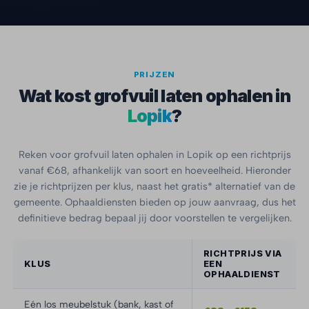
PRIJZEN
Wat kost grofvuil laten ophalen in
Lopik
?
Reken voor grofvuil laten ophalen in Lopik op een richtprijs
vanaf €68, afhankelijk van soort en hoeveelheid. Hieronder
zie je richtprijzen per klus, naast het gratis* alternatief van de
gemeente. Ophaaldiensten bieden op jouw aanvraag, dus het
definitieve bedrag bepaal jij door voorstellen te vergelijken.
RICHTPRIJS VIA
KLUS
EEN
OPHAALDIENST
Eén los meubelstuk (bank, kast of