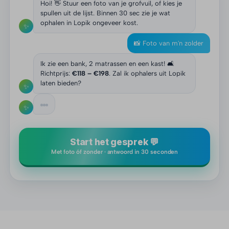
Hoi! 👋 Stuur een foto van je grofvuil, of kies je
spullen uit de lijst. Binnen 30 sec zie je wat
ophalen in Lopik ongeveer kost.
✨
📸 Foto van m'n zolder
Ik zie een bank, 2 matrassen en een kast! 🛋️
Richtprijs:
€118 – €198
. Zal ik ophalers uit Lopik
laten bieden?
✨
✨
Start het gesprek 💬
Met foto óf zonder · antwoord in 30 seconden