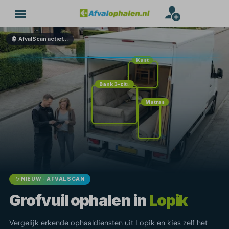
🤖 AfvalScan actief…
Kast
Bank 3-zits
Matras
✨ NIEUW · AFVALSCAN
Grofvuil ophalen in
Lopik
Vergelijk erkende ophaaldiensten uit Lopik en kies zelf het