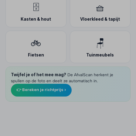
🗄️
🧺
Kasten & hout
Vloerkleed & tapijt
🚲
🪑
Fietsen
Tuinmeubels
Twijfel je of het mee mag?
De AfvalScan herkent je
spullen op de foto en deelt ze automatisch in.
👉 Bereken je richtprijs ›