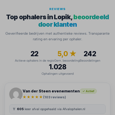
REVIEWS
Top ophalers in Lopik,
beoordeeld
door klanten
Geverifieerde bedrijven met authentieke reviews. Transparante
rating en ervaring per ophaler.
22
5,0 ★
242
Actieve ophalers in de regio
Gem. beoordeling
Beoordelingen
1.028
Ophalingen uitgevoerd
Van der Steen evenementen
✓ Actief
★★★★★
(103 reviews)
🏅
605
keer afval opgehaald via Afvalophalen.nl