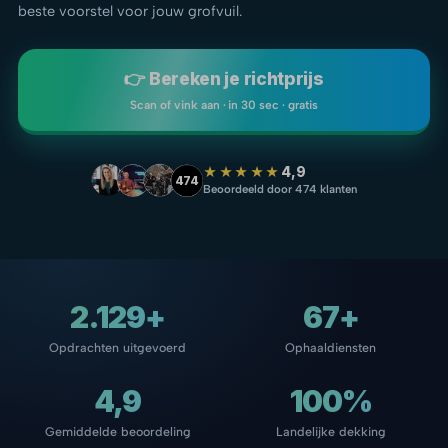
beste voorstel voor jouw grofvuil.
👉 Bereken je richtprijs
Scan of vink aan · in 30 sec · gratis
★★★★★
4,9
474
Beoordeeld door 474 klanten
2.129+
67+
Opdrachten uitgevoerd
Ophaaldiensten
4,9
100%
Gemiddelde beoordeling
Landelijke dekking