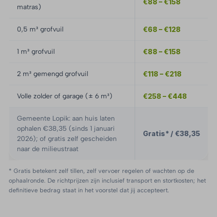
€88 – €158
matras)
0,5 m³ grofvuil
€68 – €128
1 m³ grofvuil
€88 – €158
2 m³ gemengd grofvuil
€118 – €218
Volle zolder of garage (± 6 m³)
€258 – €448
Gemeente Lopik: aan huis laten
ophalen €38,35 (sinds 1 januari
Gratis* / €38,35
2026); of gratis zelf gescheiden
naar de milieustraat
* Gratis betekent zelf tillen, zelf vervoer regelen of wachten op de
ophaalronde. De richtprijzen zijn inclusief transport en stortkosten; het
definitieve bedrag staat in het voorstel dat jij accepteert.