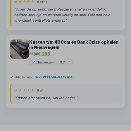
★★★★★
Bernd
"Super de opruimbroers! Reageren snel en vriendelijk,
hadden snel tijd en werkten keurig en snel. Ook een hele
vriendelijk vent! Niets anders…"
Kasten t/m 400cm en Bank 3zits ophalen
in Nieuwegein
€ 280
26 jul
📍 Nieuwegein
3.7 m³
✓ Uitgevoerd door
krispol-service
★★★★★
Raf
"Komen afspraken na, werken netjes."