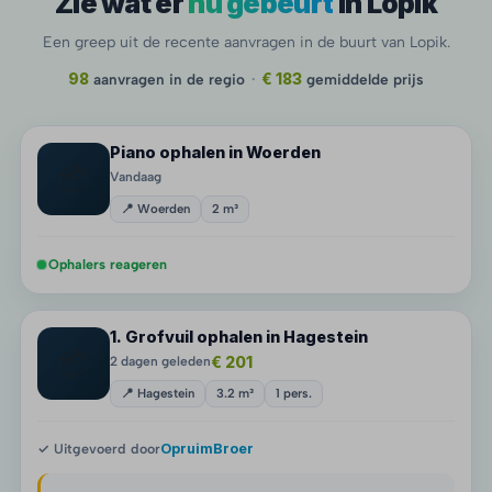
Zie wat er
nu gebeurt
in Lopik
Een greep uit de recente aanvragen in de buurt van Lopik.
98
aanvragen in de regio
·
€ 183
gemiddelde prijs
Piano ophalen in Woerden
📦
Vandaag
📍 Woerden
2 m³
Ophalers reageren
1. Grofvuil ophalen in Hagestein
📦
€ 201
2 dagen geleden
📍 Hagestein
3.2 m³
1 pers.
✓ Uitgevoerd door
OpruimBroer