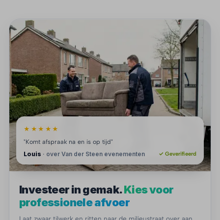
★★★★★
"Komt afspraak na en is op tijd"
Louis
· over Van der Steen evenementen
✓ Geverifieerd
Investeer in gemak.
Kies voor
professionele afvoer
Laat zwaar tilwerk en ritten naar de milieustraat over aan