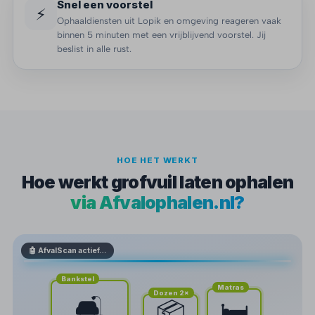
Snel een voorstel
⚡
Ophaaldiensten uit Lopik en omgeving reageren vaak
binnen 5 minuten met een vrijblijvend voorstel. Jij
beslist in alle rust.
HOE HET WERKT
Hoe werkt grofvuil laten ophalen
via Afvalophalen.nl?
🤖 AfvalScan actief…
Bankstel
Matras
Dozen 2×
🛋️
🛏️
📦