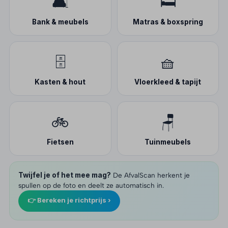
🛋️
🛏️
Bank & meubels
Matras & boxspring
🗄️
🧺
Kasten & hout
Vloerkleed & tapijt
🚲
🪑
Fietsen
Tuinmeubels
Twijfel je of het mee mag?
De AfvalScan herkent je
spullen op de foto en deelt ze automatisch in.
👉 Bereken je richtprijs ›