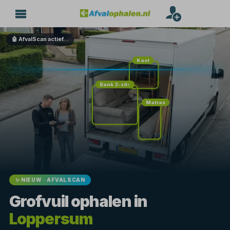
🤖 AfvalScan actief…
Kast
Bank 3-zits
Matras
✨ NIEUW · AFVALSCAN
Grofvuil ophalen in
Loppersum