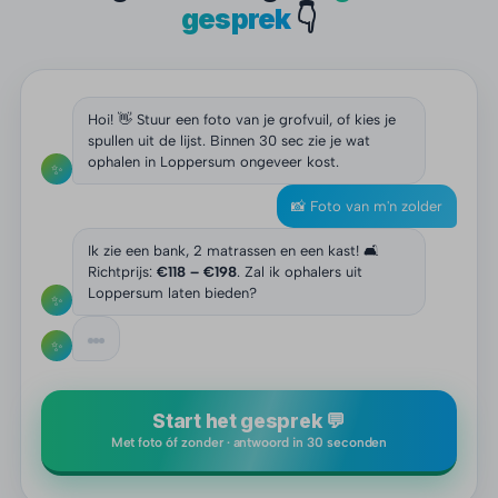
gesprek
👇
Hoi! 👋 Stuur een foto van je grofvuil, of kies je
spullen uit de lijst. Binnen 30 sec zie je wat
ophalen in Loppersum ongeveer kost.
✨
📸 Foto van m'n zolder
Ik zie een bank, 2 matrassen en een kast! 🛋️
Richtprijs:
€118 – €198
. Zal ik ophalers uit
Loppersum laten bieden?
✨
✨
Start het gesprek 💬
Met foto óf zonder · antwoord in 30 seconden