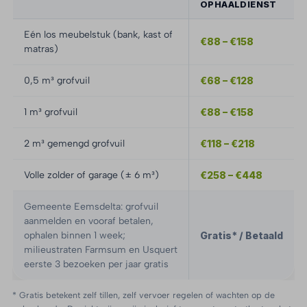
OPHAALDIENST
Eén los meubelstuk (bank, kast of
€88 – €158
matras)
0,5 m³ grofvuil
€68 – €128
1 m³ grofvuil
€88 – €158
2 m³ gemengd grofvuil
€118 – €218
Volle zolder of garage (± 6 m³)
€258 – €448
Gemeente Eemsdelta: grofvuil
aanmelden en vooraf betalen,
ophalen binnen 1 week;
Gratis* / Betaald
milieustraten Farmsum en Usquert
eerste 3 bezoeken per jaar gratis
* Gratis betekent zelf tillen, zelf vervoer regelen of wachten op de