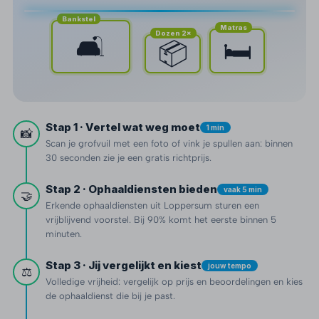
Bankstel
Matras
Dozen 2×
🛋️
🛏️
📦
Stap 1 · Vertel wat weg moet
1 min
📸
Scan je grofvuil met een foto of vink je spullen aan: binnen
30 seconden zie je een gratis richtprijs.
Stap 2 · Ophaaldiensten bieden
vaak 5 min
🤝
Erkende ophaaldiensten uit Loppersum sturen een
vrijblijvend voorstel. Bij 90% komt het eerste binnen 5
minuten.
Stap 3 · Jij vergelijkt en kiest
jouw tempo
⚖️
Volledige vrijheid: vergelijk op prijs en beoordelingen en kies
de ophaaldienst die bij je past.