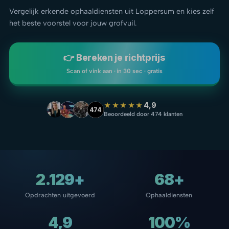
Vergelijk erkende ophaaldiensten uit Loppersum en kies zelf
het beste voorstel voor jouw grofvuil.
👉 Bereken je richtprijs
Scan of vink aan · in 30 sec · gratis
★★★★★
4,9
474
Beoordeeld door 474 klanten
2.129+
68+
Opdrachten uitgevoerd
Ophaaldiensten
4,9
100%