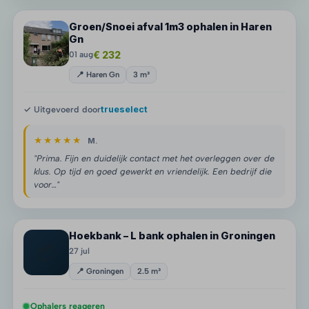
Groen/Snoei afval 1m3 ophalen in Haren
Gn
€ 232
01 aug
📍 Haren Gn
3 m³
✓ Uitgevoerd door
trueselect
★★★★★
M.
"Prima. Fijn en duidelijk contact met het overleggen over de
klus. Op tijd en goed gewerkt en vriendelijk. Een bedrijf die
voor…"
Hoekbank – L bank ophalen in Groningen
📦
27 jul
📍 Groningen
2.5 m³
Ophalers reageren