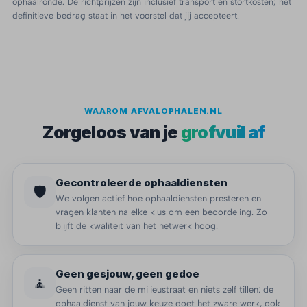
ophaalronde. De richtprijzen zijn inclusief transport en stortkosten; het
definitieve bedrag staat in het voorstel dat jij accepteert.
WAAROM AFVALOPHALEN.NL
Zorgeloos van je
grofvuil af
Gecontroleerde ophaaldiensten
🛡️
We volgen actief hoe ophaaldiensten presteren en
vragen klanten na elke klus om een beoordeling. Zo
blijft de kwaliteit van het netwerk hoog.
Geen gesjouw, geen gedoe
🧘
Geen ritten naar de milieustraat en niets zelf tillen: de
ophaaldienst van jouw keuze doet het zware werk, ook