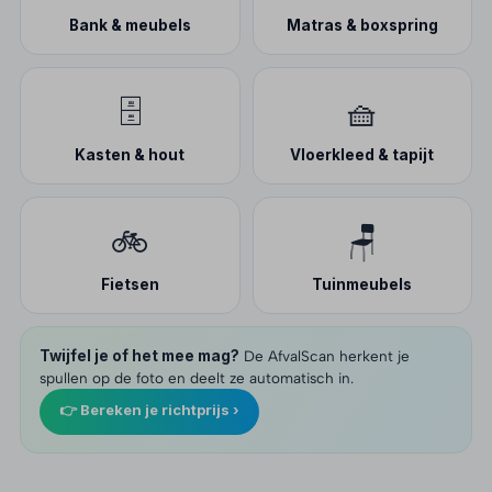
Bank & meubels
Matras & boxspring
🗄️
🧺
Kasten & hout
Vloerkleed & tapijt
🚲
🪑
Fietsen
Tuinmeubels
Twijfel je of het mee mag?
De AfvalScan herkent je
spullen op de foto en deelt ze automatisch in.
👉 Bereken je richtprijs ›