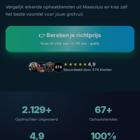
Vergelijk erkende ophaaldiensten uit Maassluis en kies zelf
het beste voorstel voor jouw grofvuil.
👉 Bereken je richtprijs
Scan of vink aan · in 30 sec · gratis
★★★★★
4,9
474
Beoordeeld door 474 klanten
2.129+
67+
Opdrachten uitgevoerd
Ophaaldiensten
4,9
100%