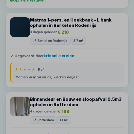
Ophalers reageren
Matras 1-pers. en Hoekbank – L bank
📦
ophalen in Berkel en Rodenrijs
€ 210
3 dagen geleden
📍 Berkel en Rodenrijs
3.7 m³
✓ Uitgevoerd door
krispol-service
★★★★★
Raf
"Komen afspraken na, werken netjes."
Binnendeur en Bouw en sloopafval 0.5m3
ophalen in Rotterdam
€ 169
4 dagen geleden
📍 Rotterdam
1.1 m³