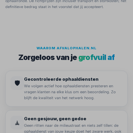
ophaalronde. De richtprijzen zijn inclusief transport en stortkosten; het
definitieve bedrag staat in het voorstel dat jij accepteert.
WAAROM AFVALOPHALEN.NL
Zorgeloos van je
grofvuil af
Gecontroleerde ophaaldiensten
🛡️
We volgen actief hoe ophaaldiensten presteren en
vragen klanten na elke klus om een beoordeling. Zo
blijft de kwaliteit van het netwerk hoog.
Geen gesjouw, geen gedoe
🧘
Geen ritten naar de milieustraat en niets zelf tillen: de
ophaaldienst van jouw keuze doet het zware werk, ook