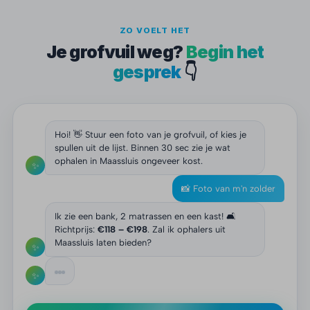
ZO VOELT HET
Je grofvuil weg?
Begin het
gesprek
👇
Hoi! 👋 Stuur een foto van je grofvuil, of kies je
spullen uit de lijst. Binnen 30 sec zie je wat
ophalen in Maassluis ongeveer kost.
✨
📸 Foto van m'n zolder
Ik zie een bank, 2 matrassen en een kast! 🛋️
Richtprijs:
€118 – €198
. Zal ik ophalers uit
Maassluis laten bieden?
✨
✨