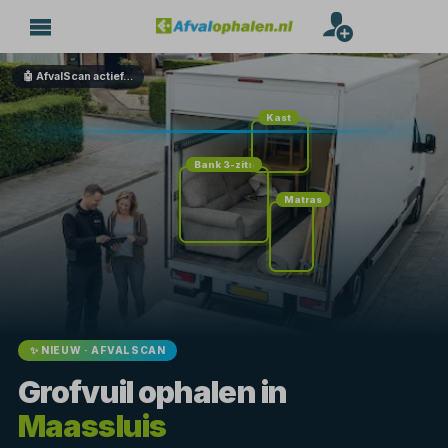
🤖 AfvalScan actief…
Kast
Bank 3-zits
Matras
✨ NIEUW · AFVALSCAN
Grofvuil ophalen in
Maassluis