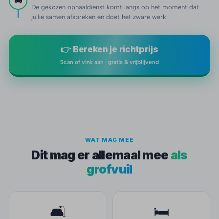
🚚
De gekozen ophaaldienst komt langs op het moment dat
jullie samen afspreken en doet het zware werk.
👉 Bereken je richtprijs
Scan of vink aan · gratis & vrijblijvend
WAT MAG MEE
Dit mag er allemaal mee
als
grofvuil
🛋️
🛏️