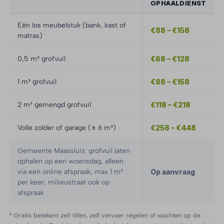
OPHAALDIENST
Eén los meubelstuk (bank, kast of
€88 – €158
matras)
0,5 m³ grofvuil
€68 – €128
1 m³ grofvuil
€88 – €158
2 m³ gemengd grofvuil
€118 – €218
Volle zolder of garage (± 6 m³)
€258 – €448
Gemeente Maassluis: grofvuil laten
ophalen op een woensdag, alleen
via een online afspraak, max 1 m³
Op aanvraag
per keer; milieustraat ook op
afspraak
* Gratis betekent zelf tillen, zelf vervoer regelen of wachten op de