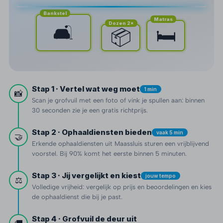
Bankstel
Matras
Dozen 2×
🛋️
🛏️
📦
Stap 1 · Vertel wat weg moet
1 min
📸
Scan je grofvuil met een foto of vink je spullen aan: binnen
30 seconden zie je een gratis richtprijs.
Stap 2 · Ophaaldiensten bieden
vaak 5 min
🤝
Erkende ophaaldiensten uit Maassluis sturen een vrijblijvend
voorstel. Bij 90% komt het eerste binnen 5 minuten.
Stap 3 · Jij vergelijkt en kiest
jouw tempo
⚖️
Volledige vrijheid: vergelijk op prijs en beoordelingen en kies
de ophaaldienst die bij je past.
Stap 4 · Grofvuil de deur uit