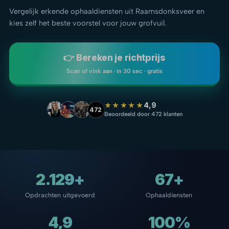
Vergelijk erkende ophaaldiensten uit Raamsdonksveer en
kies zelf het beste voorstel voor jouw grofvuil.
👉 Bereken je richtprijs
Scan of vink aan · in 30 sec · gratis
★★★★★
4,9
472
Beoordeeld door 472 klanten
2.129+
67+
Opdrachten uitgevoerd
Ophaaldiensten
4,9
100%