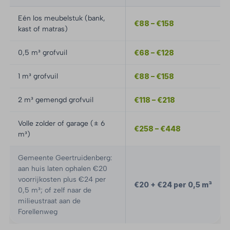
Eén los meubelstuk (bank,
€88 – €158
kast of matras)
0,5 m³ grofvuil
€68 – €128
1 m³ grofvuil
€88 – €158
2 m³ gemengd grofvuil
€118 – €218
Volle zolder of garage (± 6
€258 – €448
m³)
Gemeente Geertruidenberg:
aan huis laten ophalen €20
voorrijkosten plus €24 per
€20 + €24 per 0,5 m³
0,5 m³; of zelf naar de
milieustraat aan de
Forellenweg