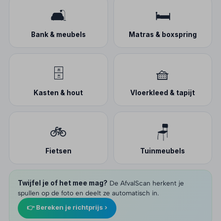
🛋️
🛏️
Bank & meubels
Matras & boxspring
🗄️
🧺
Kasten & hout
Vloerkleed & tapijt
🚲
🪑
Fietsen
Tuinmeubels
Twijfel je of het mee mag?
De AfvalScan herkent je
spullen op de foto en deelt ze automatisch in.
👉 Bereken je richtprijs ›