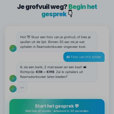
Je grofvuil weg?
Begin het
gesprek
👇
Hoi! 👋 Stuur een foto van je grofvuil, of kies je
spullen uit de lijst. Binnen 30 sec zie je wat
ophalen in Raamsdonksveer ongeveer kost.
✨
📸 Foto van m'n zolder
Ik zie een bank, 2 matrassen en een kast! 🛋️
Richtprijs:
€118 – €198
. Zal ik ophalers uit
Raamsdonksveer laten bieden?
✨
✨
Start het gesprek 💬
Met foto óf zonder · antwoord in 30 seconden