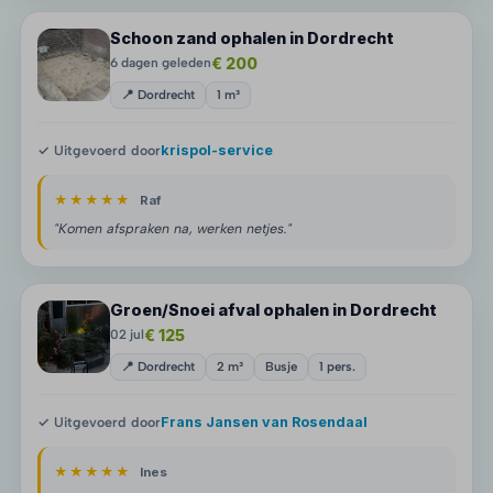
Schoon zand ophalen in Dordrecht
€ 200
6 dagen geleden
📍 Dordrecht
1 m³
✓ Uitgevoerd door
krispol-service
★★★★★
Raf
"Komen afspraken na, werken netjes."
Groen/Snoei afval ophalen in Dordrecht
€ 125
02 jul
📍 Dordrecht
2 m³
Busje
1 pers.
✓ Uitgevoerd door
Frans Jansen van Rosendaal
★★★★★
Ines