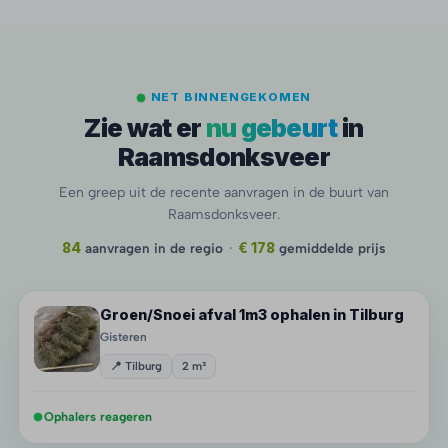
NET BINNENGEKOMEN
Zie wat er
nu gebeurt
in
Raamsdonksveer
Een greep uit de recente aanvragen in de buurt van
Raamsdonksveer.
84
aanvragen in de regio
·
€ 178
gemiddelde prijs
Groen/Snoei afval 1m3 ophalen in Tilburg
Gisteren
📍 Tilburg
2 m³
Ophalers reageren