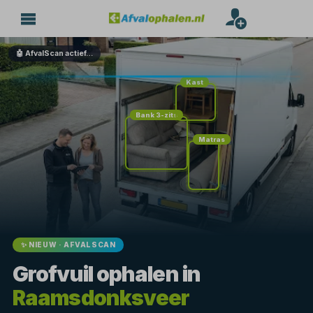
🤖 AfvalScan actief…
Kast
Bank 3-zits
Matras
✨ NIEUW · AFVALSCAN
Grofvuil ophalen in
Raamsdonksveer