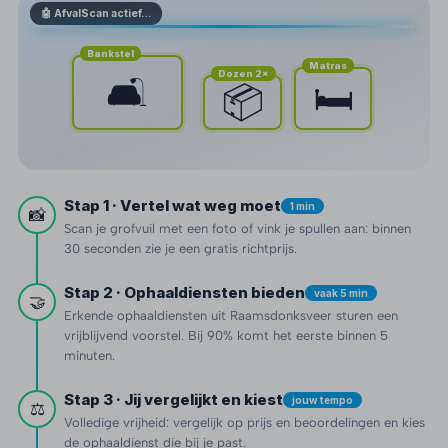
🤖 AfvalScan actief…
Bankstel
Matras
Dozen 2×
🛋️
🛏️
📦
Stap 1 · Vertel wat weg moet
1 min
📸
Scan je grofvuil met een foto of vink je spullen aan: binnen
30 seconden zie je een gratis richtprijs.
Stap 2 · Ophaaldiensten bieden
vaak 5 min
🤝
Erkende ophaaldiensten uit Raamsdonksveer sturen een
vrijblijvend voorstel. Bij 90% komt het eerste binnen 5
minuten.
Stap 3 · Jij vergelijkt en kiest
jouw tempo
⚖️
Volledige vrijheid: vergelijk op prijs en beoordelingen en kies
de ophaaldienst die bij je past.