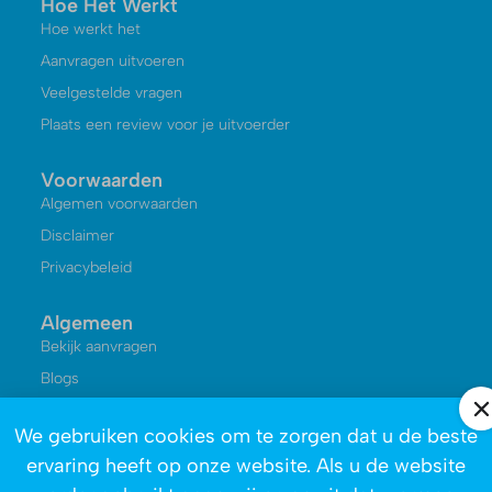
Hoe Het Werkt
Hoe werkt het
Aanvragen uitvoeren
Veelgestelde vragen
Plaats een review voor je uitvoerder
Voorwaarden
Algemen voorwaarden
Disclaimer
Privacybeleid
Algemeen
Bekijk aanvragen
Blogs
Kennisbank
We gebruiken cookies om te zorgen dat u de beste
Reviews
ervaring heeft op onze website. Als u de website
Over ons