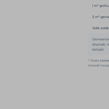
1 m³ grofvu
2 m³ geme
Volle zold
Gemeente W
afspraak, 
betaald
* Gratis beteke
inclusief trans