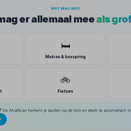
WAT MAG MEE
 mag er allemaal mee
als gro
🛏️
Matras & boxspring
🚲
t
Fietsen
?
De AfvalScan herkent je spullen op de foto en deelt ze automatisch in
›