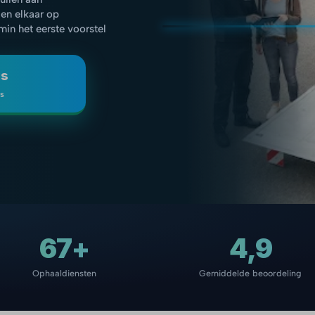
gen elkaar op
 min het eerste voorstel
js
is
67+
4,9
Ophaaldiensten
Gemiddelde beoordeling