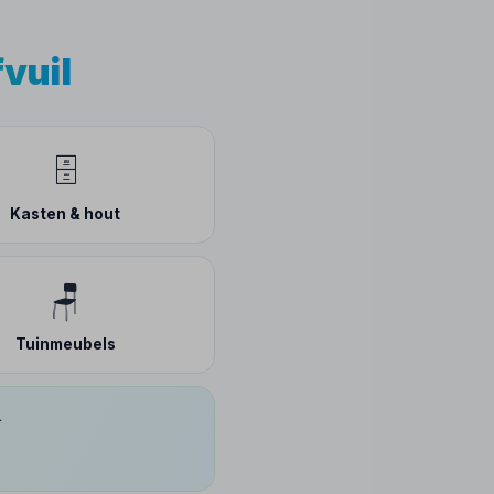
fvuil
🗄️
Kasten & hout
🪑
Tuinmeubels
.