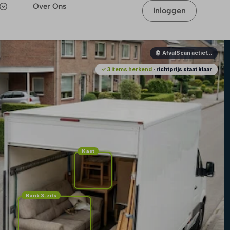
Over Ons
Inloggen
🤖 AfvalScan actief…
✓ 3 items herkend
· richtprijs staat klaar
Kast
Bank 3-zits