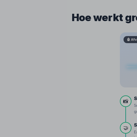
Hoe werkt gr
🤖 Afv
S
📸
S
g
S
🤝
E