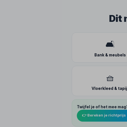
Dit
🛋️
Bank & meubels
🧺
Vloerkleed & tapij
Twijfel je of het mee mag
👉 Bereken je richtprijs 