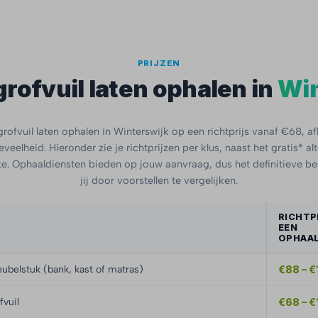
PRIJZEN
grofvuil laten ophalen in
Win
rofvuil laten ophalen in Winterswijk op een richtprijs vanaf €68, af
veelheid. Hieronder zie je richtprijzen per klus, naast het gratis* al
. Ophaaldiensten bieden op jouw aanvraag, dus het definitieve b
jij door voorstellen te vergelijken.
RICHTP
EEN
OPHAAL
ubelstuk (bank, kast of matras)
€88 – €
fvuil
€68 – €