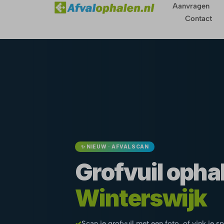
Aanvragen
Contact
✨ NIEUW · AFVALSCAN
Grofvuil ophal
Winterswijk
✓
Scan je grofvuil met een foto, of vink je s