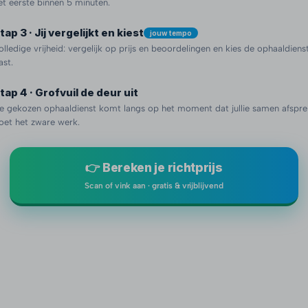
et eerste binnen 5 minuten.
tap 3 · Jij vergelijkt en kiest
jouw tempo
olledige vrijheid: vergelijk op prijs en beoordelingen en kies de ophaaldienst 
ast.
tap 4 · Grofvuil de deur uit
e gekozen ophaaldienst komt langs op het moment dat jullie samen afspre
oet het zware werk.
👉 Bereken je richtprijs
Scan of vink aan · gratis & vrijblijvend