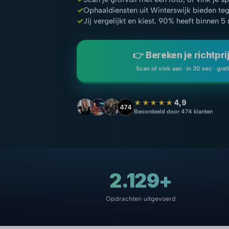
✓
Ophaaldiensten uit Winterswijk bieden te
✓
Jij vergelijkt en kiest. 90% heeft binnen 5
👉 Bereken je richtpri
Scan of vink aan · in 30 sec · grat
★★★★★
4,9
474
Beoordeeld door 474 klanten
2.129+
Opdrachten uitgevoerd