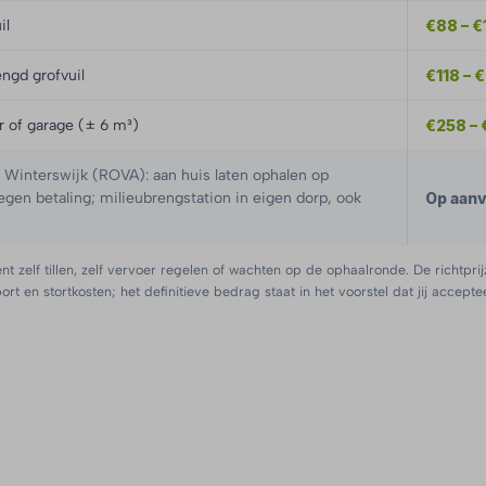
il
€88 – €
ngd grofvuil
€118 – 
er of garage (± 6 m³)
€258 –
interswijk (ROVA): aan huis laten ophalen op
tegen betaling; milieubrengstation in eigen dorp, ook
Op aan
nt zelf tillen, zelf vervoer regelen of wachten op de ophaalronde. De richtprij
port en stortkosten; het definitieve bedrag staat in het voorstel dat jij acceptee