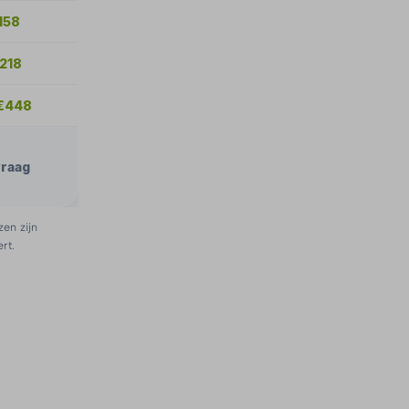
158
€218
 €448
vraag
zen zijn
rt.