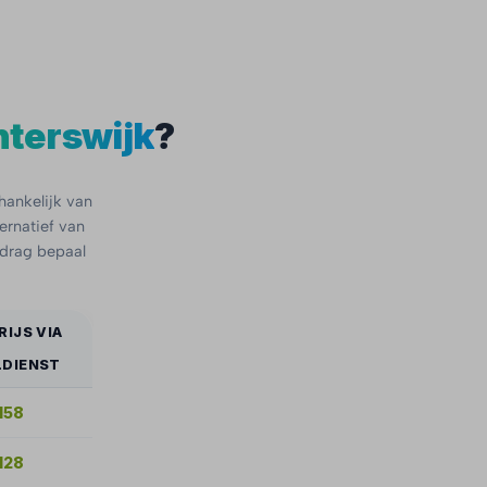
terswijk
?
hankelijk van
ternatief van
edrag bepaal
RIJS VIA
DIENST
158
128