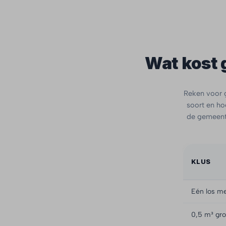
Wat kost 
Reken voor g
soort en hoe
de gemeente
KLUS
Eén los me
0,5 m³ gro