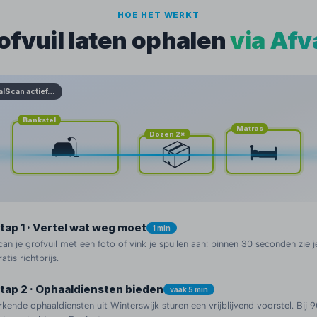
HOE HET WERKT
ofvuil laten ophalen
via Afv
alScan actief…
Bankstel
Matras
Dozen 2×
🛋️
🛏️
📦
tap 1 · Vertel wat weg moet
1 min
can je grofvuil met een foto of vink je spullen aan: binnen 30 seconden zie j
ratis richtprijs.
tap 2 · Ophaaldiensten bieden
vaak 5 min
rkende ophaaldiensten uit Winterswijk sturen een vrijblijvend voorstel. Bij