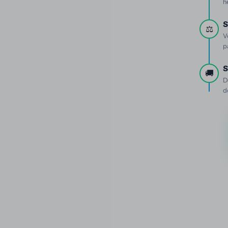
h
S
⚖️
V
p
S
🚚
D
d