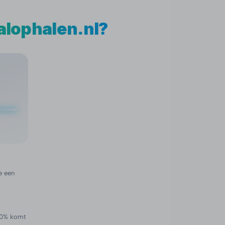
alophalen.nl?
e een
 90% komt