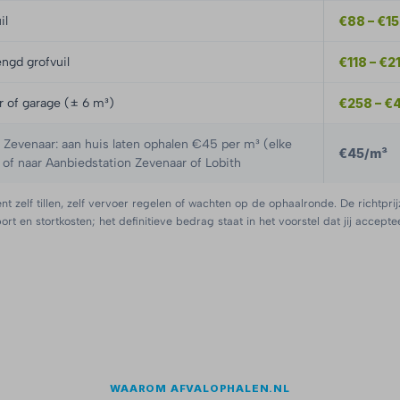
il
€88 – €1
ngd grofvuil
€118 – €2
er of garage (± 6 m³)
€258 – €
evenaar: aan huis laten ophalen €45 per m³ (elke
€45/m³
of naar Aanbiedstation Zevenaar of Lobith
nt zelf tillen, zelf vervoer regelen of wachten op de ophaalronde. De richtprij
port en stortkosten; het definitieve bedrag staat in het voorstel dat jij acceptee
WAAROM AFVALOPHALEN.NL