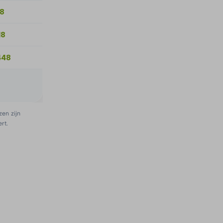
58
18
448
zen zijn
rt.