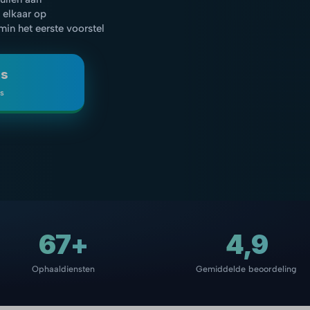
 elkaar op
 min het eerste voorstel
js
is
67+
4,9
Ophaaldiensten
Gemiddelde beoordeling