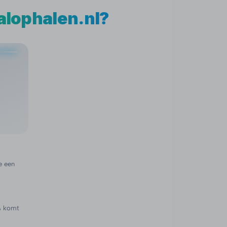
alophalen.nl?
e een
0% komt