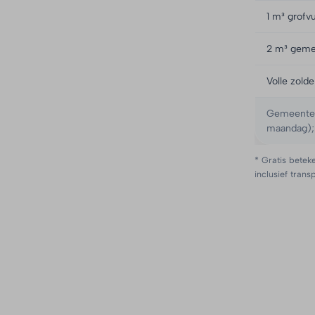
1 m³ grofvu
2 m³ geme
Volle zold
Gemeente Z
maandag); 
* Gratis beteke
inclusief trans