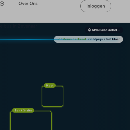
Over Ons
Inloggen
🤖 AfvalScan actief…
✓ 3 items herkend
· richtprijs staat klaar
Kast
Bank 3-zits