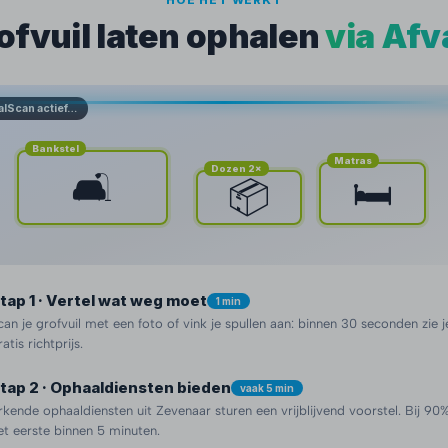
HOE HET WERKT
ofvuil laten ophalen
via Afv
alScan actief…
Bankstel
Matras
Dozen 2×
🛋️
🛏️
📦
tap 1 · Vertel wat weg moet
1 min
can je grofvuil met een foto of vink je spullen aan: binnen 30 seconden zie j
ratis richtprijs.
tap 2 · Ophaaldiensten bieden
vaak 5 min
rkende ophaaldiensten uit Zevenaar sturen een vrijblijvend voorstel. Bij 9
et eerste binnen 5 minuten.