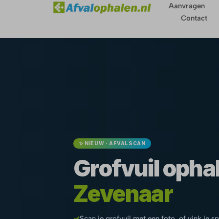
Aanvragen
Contact
✨ NIEUW · AFVALSCAN
Grofvuil ophal
Zevenaar
✓
Scan je grofvuil met een foto, of vink je s