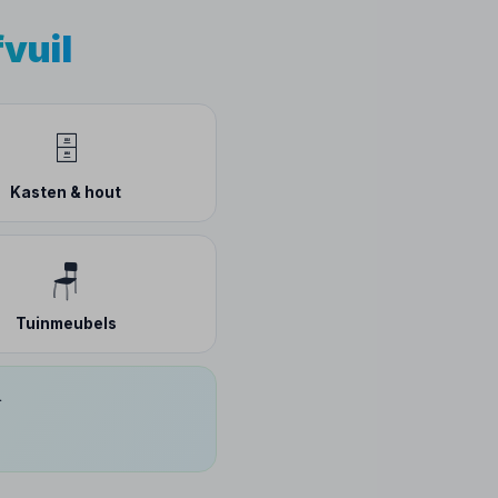
fvuil
🗄️
Kasten & hout
🪑
Tuinmeubels
.