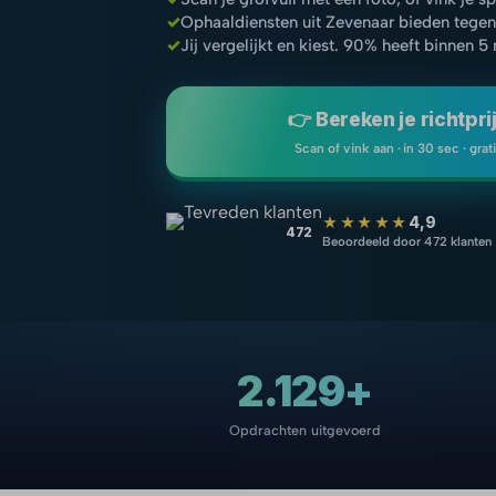
✓
Ophaaldiensten uit Zevenaar bieden tegen
✓
Jij vergelijkt en kiest. 90% heeft binnen 5
👉 Bereken je richtpri
Scan of vink aan · in 30 sec · grat
★★★★★
4,9
472
Beoordeeld door 472 klanten
2.129+
Opdrachten uitgevoerd