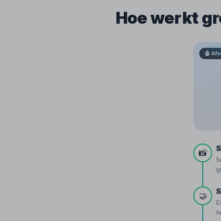
Hoe werkt gr
🤖 Afv
S
📸
S
g
S
🤝
E
h