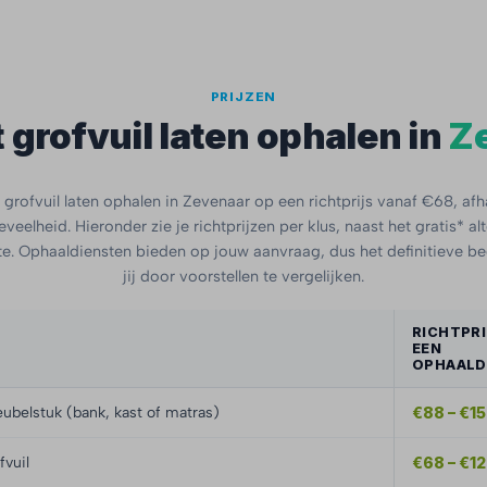
PRIJZEN
 grofvuil laten ophalen in
Z
grofvuil laten ophalen in Zevenaar op een richtprijs vanaf €68, afh
veelheid. Hieronder zie je richtprijzen per klus, naast het gratis* al
. Ophaaldiensten bieden op jouw aanvraag, dus het definitieve b
jij door voorstellen te vergelijken.
RICHTPRI
EEN
OPHAALD
ubelstuk (bank, kast of matras)
€88 – €1
fvuil
€68 – €1