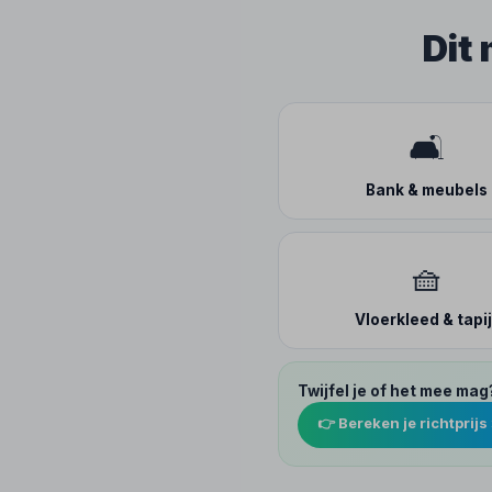
Dit
🛋️
Bank & meubels
🧺
Vloerkleed & tapij
Twijfel je of het mee mag
👉 Bereken je richtprijs 