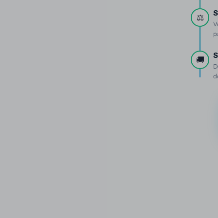
S
⚖️
V
p
S
🚚
D
d