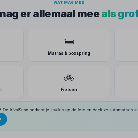
WAT MAG MEE
 mag er allemaal mee
als gro
🛏️
Matras & boxspring
🚲
t
Fietsen
?
De AfvalScan herkent je spullen op de foto en deelt ze automatisch in
›