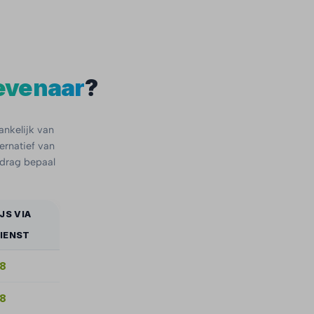
evenaar
?
ankelijk van
ternatief van
edrag bepaal
JS VIA
IENST
58
28