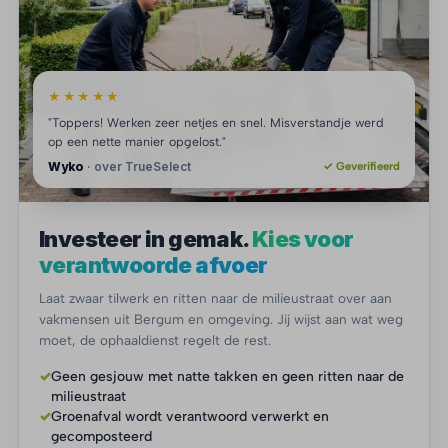
★★★★★
"Toppers! Werken zeer netjes en snel. Misverstandje werd
op een nette manier opgelost."
Wyko
· over TrueSelect
✓ Geverifieerd
Investeer in gemak.
Kies voor
verantwoorde afvoer
Laat zwaar tilwerk en ritten naar de milieustraat over aan
vakmensen uit Bergum en omgeving. Jij wijst aan wat weg
moet, de ophaaldienst regelt de rest.
✓
Geen gesjouw met natte takken en geen ritten naar de
milieustraat
✓
Groenafval wordt verantwoord verwerkt en
gecomposteerd