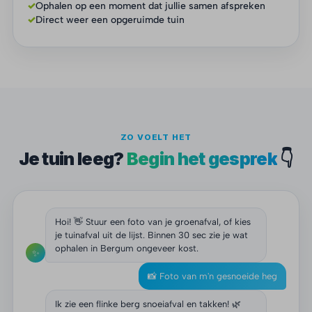
✓
Ophalen op een moment dat jullie samen afspreken
✓
Direct weer een opgeruimde tuin
ZO VOELT HET
Je tuin leeg?
Begin het gesprek
👇
Hoi! 👋 Stuur een foto van je groenafval, of kies
je tuinafval uit de lijst. Binnen 30 sec zie je wat
ophalen in Bergum ongeveer kost.
✨
📸 Foto van m'n gesnoeide heg
Ik zie een flinke berg snoeiafval en takken! 🌿