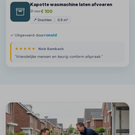
Kapotte wasmachine laten afvoeren
€ 100
21 nov
📍 Drachten
0.5 m³
✓ Uitgevoerd door
ronald
★★★★★
Nick Bambach
"Vriendelijke mensen en keurig conform afspraak."