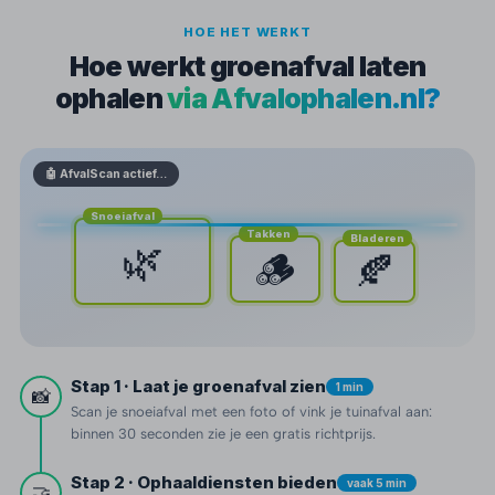
HOE HET WERKT
Hoe werkt groenafval laten
ophalen
via Afvalophalen.nl?
🤖 AfvalScan actief…
Snoeiafval
Takken
Bladeren
🌿
🪵
🍂
Stap 1 · Laat je groenafval zien
1 min
📸
Scan je snoeiafval met een foto of vink je tuinafval aan:
binnen 30 seconden zie je een gratis richtprijs.
Stap 2 · Ophaaldiensten bieden
vaak 5 min
🤝