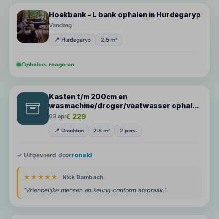
Hoekbank – L bank ophalen in Hurdegaryp
Vandaag
📍 Hurdegaryp
2.5 m³
Ophalers reageren
Kasten t/m 200cm en
wasmachine/droger/vaatwasser ophalen
in Drachten
€ 229
03 apr
📍 Drachten
2.8 m³
2 pers.
✓ Uitgevoerd door
ronald
★★★★★
Nick Bambach
"Vriendelijke mensen en keurig conform afspraak."