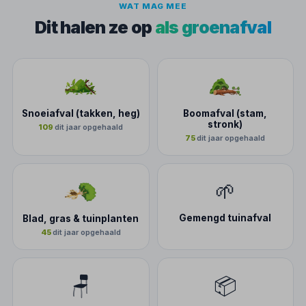
WAT MAG MEE
Dit halen ze op
als groenafval
Snoeiafval (takken, heg)
Boomafval (stam,
stronk)
109
dit jaar opgehaald
75
dit jaar opgehaald
🌱
Gemengd tuinafval
Blad, gras & tuinplanten
45
dit jaar opgehaald
🪑
📦