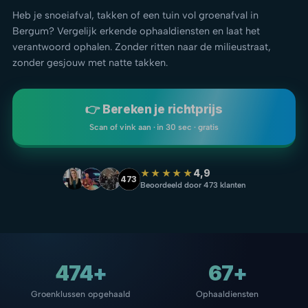
Heb je snoeiafval, takken of een tuin vol groenafval in
Bergum? Vergelijk erkende ophaaldiensten en laat het
verantwoord ophalen. Zonder ritten naar de milieustraat,
zonder gesjouw met natte takken.
👉 Bereken je richtprijs
Scan of vink aan · in 30 sec · gratis
★★★★★
4,9
473
Beoordeeld door 473 klanten
474+
67+
Groenklussen opgehaald
Ophaaldiensten