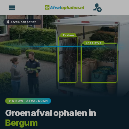
🤖 AfvalScan actief…
Takken
Snoeiafval
✨ NIEUW · AFVALSCAN
Groenafval ophalen in
Bergum