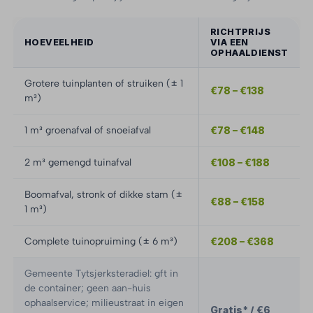
RICHTPRIJS
HOEVEELHEID
VIA EEN
OPHAALDIENST
Grotere tuinplanten of struiken (± 1
€78 – €138
m³)
1 m³ groenafval of snoeiafval
€78 – €148
2 m³ gemengd tuinafval
€108 – €188
Boomafval, stronk of dikke stam (±
€88 – €158
1 m³)
Complete tuinopruiming (± 6 m³)
€208 – €368
Gemeente Tytsjerksteradiel: gft in
de container; geen aan-huis
ophaalservice; milieustraat in eigen
Gratis* / €6