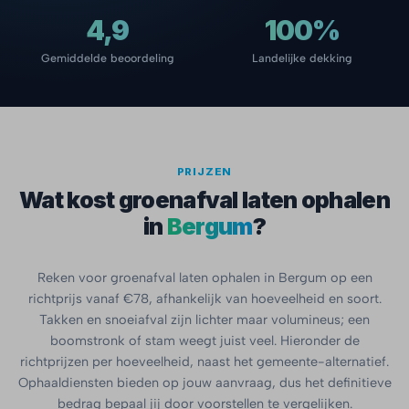
4,9
100%
Gemiddelde beoordeling
Landelijke dekking
PRIJZEN
Wat kost groenafval laten ophalen
in
Bergum
?
Reken voor groenafval laten ophalen in Bergum op een
richtprijs vanaf €78, afhankelijk van hoeveelheid en soort.
Takken en snoeiafval zijn lichter maar volumineus; een
boomstronk of stam weegt juist veel. Hieronder de
richtprijzen per hoeveelheid, naast het gemeente-alternatief.
Ophaaldiensten bieden op jouw aanvraag, dus het definitieve
bedrag bepaal jij door voorstellen te vergelijken.