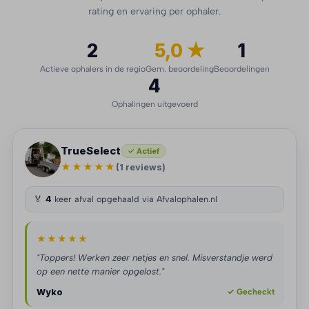
rating en ervaring per ophaler.
2
5,0 ★
1
Actieve ophalers in de regio
Gem. beoordeling
Beoordelingen
4
Ophalingen uitgevoerd
TrueSelect
✓ Actief
★★★★★
(1 reviews)
🏅
4
keer afval opgehaald via Afvalophalen.nl
★★★★★
"Toppers! Werken zeer netjes en snel. Misverstandje werd
op een nette manier opgelost."
Wyko
✓ Gecheckt