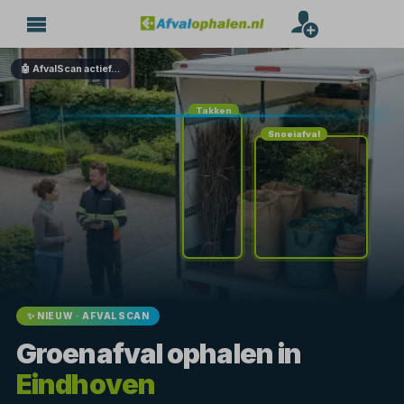
🤖 AfvalScan actief…
Takken
Snoeiafval
✨ NIEUW · AFVALSCAN
Groenafval ophalen in
Eindhoven