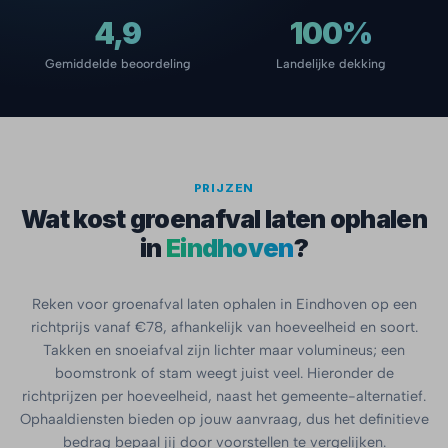
4,9
100%
Gemiddelde beoordeling
Landelijke dekking
PRIJZEN
Wat kost groenafval laten ophalen
in
Eindhoven
?
Reken voor groenafval laten ophalen in Eindhoven op een
richtprijs vanaf €78, afhankelijk van hoeveelheid en soort.
Takken en snoeiafval zijn lichter maar volumineus; een
boomstronk of stam weegt juist veel. Hieronder de
richtprijzen per hoeveelheid, naast het gemeente-alternatief.
Ophaaldiensten bieden op jouw aanvraag, dus het definitieve
bedrag bepaal jij door voorstellen te vergelijken.