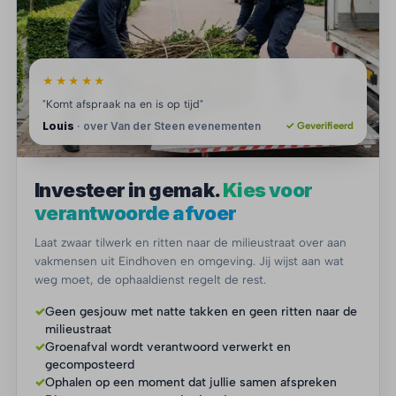
★★★★★
"Komt afspraak na en is op tijd"
Louis
· over Van der Steen evenementen
✓ Geverifieerd
Investeer in gemak.
Kies voor
verantwoorde afvoer
Laat zwaar tilwerk en ritten naar de milieustraat over aan
vakmensen uit Eindhoven en omgeving. Jij wijst aan wat
weg moet, de ophaaldienst regelt de rest.
✓
Geen gesjouw met natte takken en geen ritten naar de
milieustraat
✓
Groenafval wordt verantwoord verwerkt en
gecomposteerd
✓
Ophalen op een moment dat jullie samen afspreken