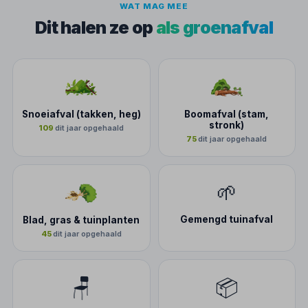
WAT MAG MEE
Dit halen ze op
als groenafval
Snoeiafval (takken, heg)
Boomafval (stam,
stronk)
109
dit jaar opgehaald
75
dit jaar opgehaald
🌱
Gemengd tuinafval
Blad, gras & tuinplanten
45
dit jaar opgehaald
🪑
📦