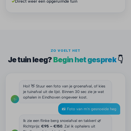
✓
Direct weer een opgeruimde tuin
ZO VOELT HET
Je tuin leeg?
Begin het gesprek
👇
Hoi! 👋 Stuur een foto van je groenafval, of kies
je tuinafval uit de lijst. Binnen 30 sec zie je wat
ophalen in Eindhoven ongeveer kost.
✨
📸 Foto van m'n gesnoeide heg
Ik zie een flinke berg snoeiafval en takken! 🌿
Richtprijs:
€95 – €150
. Zal ik ophalers uit