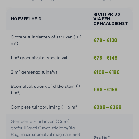
RICHTPRIJS
HOEVEELHEID
VIA EEN
OPHAALDIENST
Grotere tuinplanten of struiken (± 1
€78 – €138
m³)
1 m³ groenafval of snoeiafval
€78 – €148
2 m³ gemengd tuinafval
€108 – €188
Boomafval, stronk of dikke stam (±
€88 – €158
1 m³)
Complete tuinopruiming (± 6 m³)
€208 – €368
Gemeente Eindhoven (Cure):
grofvuil "gratis" met stickers/Big
Bag, maar snoeiafval mag daar niet
Gratis*