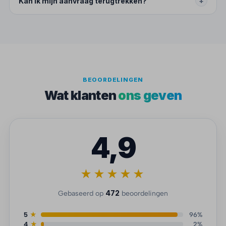
Kan ik mijn aanvraag terugtrekken?
+
BEOORDELINGEN
Wat klanten
ons geven
4,9
★★★★★
472
Gebaseerd op
beoordelingen
5
★
96%
4
★
2%