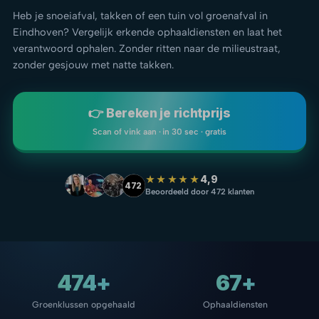
Heb je snoeiafval, takken of een tuin vol groenafval in
Eindhoven? Vergelijk erkende ophaaldiensten en laat het
verantwoord ophalen. Zonder ritten naar de milieustraat,
zonder gesjouw met natte takken.
👉 Bereken je richtprijs
Scan of vink aan · in 30 sec · gratis
★★★★★
4,9
472
Beoordeeld door 472 klanten
474+
67+
Groenklussen opgehaald
Ophaaldiensten