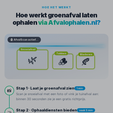
HOE HET WERKT
Hoe werkt groenafval laten
ophalen
via Afvalophalen.nl?
🤖 AfvalScan actief…
Snoeiafval
Takken
Bladeren
🌿
🪵
🍂
Stap 1 · Laat je groenafval zien
1 min
📸
Scan je snoeiafval met een foto of vink je tuinafval aan:
binnen 30 seconden zie je een gratis richtprijs.
Stap 2 · Ophaaldiensten bieden
vaak 5 min
🤝