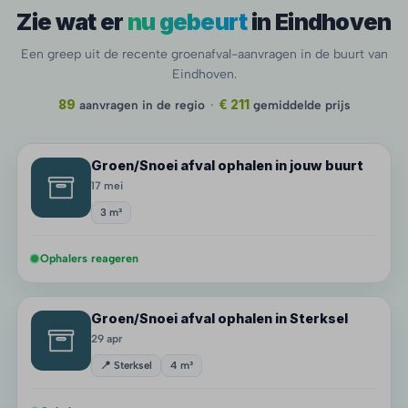
Zie wat er
nu gebeurt
in Eindhoven
Een greep uit de recente groenafval-aanvragen in de buurt van
Eindhoven.
89
aanvragen in de regio
·
€ 211
gemiddelde prijs
Groen/Snoei afval ophalen in jouw buurt
17 mei
3 m³
Ophalers reageren
Groen/Snoei afval ophalen in Sterksel
29 apr
📍 Sterksel
4 m³