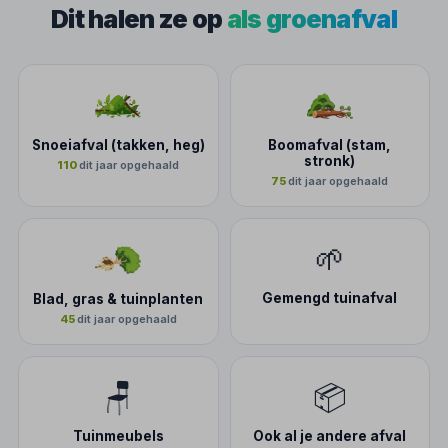
Dit halen ze op
als groenafval
Snoeiafval (takken, heg)
Boomafval (stam,
stronk)
110
dit jaar opgehaald
75
dit jaar opgehaald
🌱
Gemengd tuinafval
Blad, gras & tuinplanten
45
dit jaar opgehaald
🪑
📦
Tuinmeubels
Ook al je andere afval