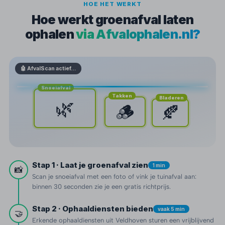
HOE HET WERKT
Hoe werkt groenafval laten
ophalen
via Afvalophalen.nl?
🤖 AfvalScan actief…
Snoeiafval
Takken
Bladeren
🌿
🪵
🍂
Stap 1 · Laat je groenafval zien
1 min
📸
Scan je snoeiafval met een foto of vink je tuinafval aan:
binnen 30 seconden zie je een gratis richtprijs.
Stap 2 · Ophaaldiensten bieden
vaak 5 min
🤝
Erkende ophaaldiensten uit Veldhoven sturen een vrijblijvend