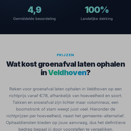
4,9
100%
Gemiddelde beoordeling
Landelijke dekking
PRIJZEN
Wat kost groenafval laten ophalen
in
Veldhoven
?
Reken voor groenafval laten ophalen in Veldhoven op een
richtprijs vanaf €78, afhankelijk van hoeveelheid en soort.
Takken en snoeiafval zijn lichter maar volumineus; een
boomstronk of stam weegt juist veel. Hieronder de
richtprijzen per hoeveelheid, naast het gemeente-alternatief.
Ophaaldiensten bieden op jouw aanvraag, dus het definitieve
bedrag bepaal jij door voorstellen te vergelijken.