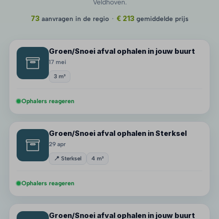
Veldhoven.
73
aanvragen in de regio
·
€ 213
gemiddelde prijs
Groen/Snoei afval ophalen in jouw buurt
17 mei
3 m³
Ophalers reageren
Groen/Snoei afval ophalen in Sterksel
29 apr
📍 Sterksel
4 m³
Ophalers reageren
Groen/Snoei afval ophalen in jouw buurt