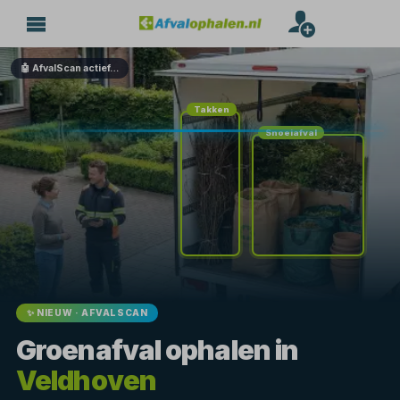
🤖 AfvalScan actief…
Takken
Snoeiafval
✨ NIEUW · AFVALSCAN
Groenafval ophalen in
Veldhoven