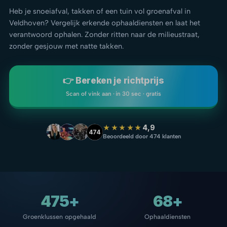
Heb je snoeiafval, takken of een tuin vol groenafval in
Veldhoven? Vergelijk erkende ophaaldiensten en laat het
verantwoord ophalen. Zonder ritten naar de milieustraat,
zonder gesjouw met natte takken.
👉 Bereken je richtprijs
Scan of vink aan · in 30 sec · gratis
★★★★★
4,9
474
Beoordeeld door 474 klanten
475+
68+
Groenklussen opgehaald
Ophaaldiensten