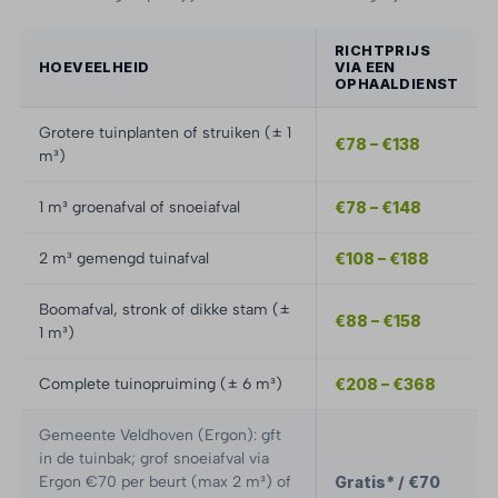
RICHTPRIJS
HOEVEELHEID
VIA EEN
OPHAALDIENST
Grotere tuinplanten of struiken (± 1
€78 – €138
m³)
1 m³ groenafval of snoeiafval
€78 – €148
2 m³ gemengd tuinafval
€108 – €188
Boomafval, stronk of dikke stam (±
€88 – €158
1 m³)
Complete tuinopruiming (± 6 m³)
€208 – €368
Gemeente Veldhoven (Ergon): gft
in de tuinbak; grof snoeiafval via
Ergon €70 per beurt (max 2 m³) of
Gratis* / €70