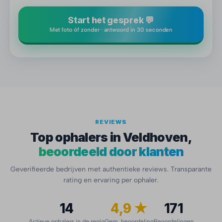
Start het gesprek 💬
Met foto óf zonder · antwoord in 30 seconden
REVIEWS
Top ophalers in Veldhoven,
beoordeeld door klanten
Geverifieerde bedrijven met authentieke reviews. Transparante
rating en ervaring per ophaler.
14
4,9 ★
171
Actieve ophalers in de regio
Gem. beoordeling
Beoordelingen