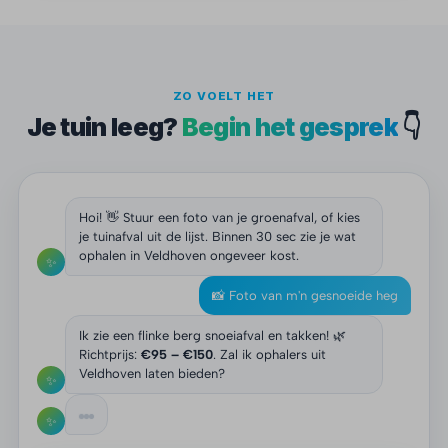
ZO VOELT HET
Je tuin leeg?
Begin het gesprek
👇
Hoi! 👋 Stuur een foto van je groenafval, of kies
je tuinafval uit de lijst. Binnen 30 sec zie je wat
ophalen in Veldhoven ongeveer kost.
✨
📸 Foto van m'n gesnoeide heg
Ik zie een flinke berg snoeiafval en takken! 🌿
Richtprijs:
€95 – €150
. Zal ik ophalers uit
Veldhoven laten bieden?
✨
✨