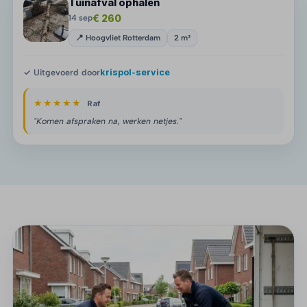
Tuinafval ophalen
€ 260
14 sep
📍 Hoogvliet Rotterdam
2 m³
✓ Uitgevoerd door
krispol-service
★★★★★
Raf
"Komen afspraken na, werken netjes."