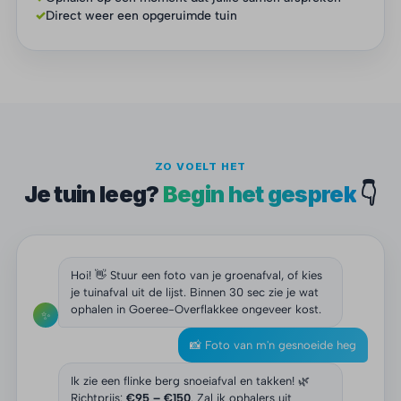
✓
Direct weer een opgeruimde tuin
ZO VOELT HET
Je tuin leeg?
Begin het gesprek
👇
Hoi! 👋 Stuur een foto van je groenafval, of kies
je tuinafval uit de lijst. Binnen 30 sec zie je wat
ophalen in Goeree-Overflakkee ongeveer kost.
✨
📸 Foto van m'n gesnoeide heg
Ik zie een flinke berg snoeiafval en takken! 🌿
Richtprijs:
€95 – €150
. Zal ik ophalers uit