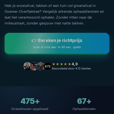
Heb je snoeiafval, takken of een tuin vol groenafval in
Goeree-Overflakkee? Vergelijk erkende ophaaldiensten en
laat het verantwoord ophalen. Zonder ritten naar de
milieustraat, zonder gesjouw met natte takken.
👉 Bereken je richtprijs
Scan of vink aan · in 30 sec · gratis
★★★★★
4,9
472
Beoordeeld door 472 klanten
475+
67+
Groenklussen opgehaald
Ophaaldiensten