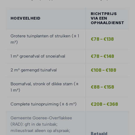
RICHTPRIJS
HOEVEELHEID
VIA EEN
OPHAALDIENST
Grotere tuinplanten of struiken (± 1
€78 – €138
m³)
1 m³ groenafval of snoeiafval
€78 – €148
2 m³ gemengd tuinafval
€108 – €188
Boomafval, stronk of dikke stam (±
€88 – €158
1 m³)
Complete tuinopruiming (± 6 m³)
€208 – €368
Gemeente Goeree-Overflakkee
(RAD): gft in de tuinbak;
milieustraat alleen op afspraak;
Betaald