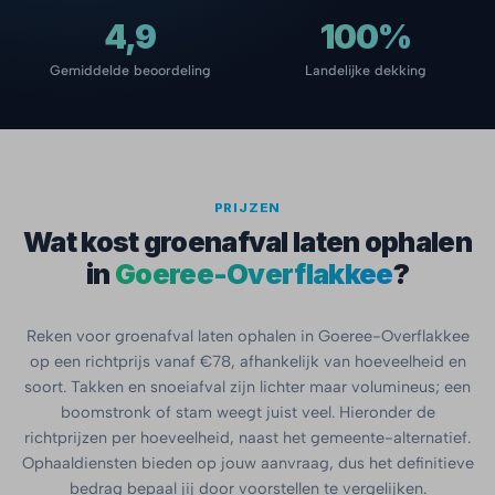
4,9
100%
Gemiddelde beoordeling
Landelijke dekking
PRIJZEN
Wat kost groenafval laten ophalen
in
Goeree-Overflakkee
?
Reken voor groenafval laten ophalen in Goeree-Overflakkee
op een richtprijs vanaf €78, afhankelijk van hoeveelheid en
soort. Takken en snoeiafval zijn lichter maar volumineus; een
boomstronk of stam weegt juist veel. Hieronder de
richtprijzen per hoeveelheid, naast het gemeente-alternatief.
Ophaaldiensten bieden op jouw aanvraag, dus het definitieve
bedrag bepaal jij door voorstellen te vergelijken.