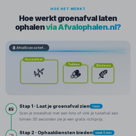
HOE HET WERKT
Hoe werkt groenafval laten
ophalen
via Afvalophalen.nl?
🤖 AfvalScan actief…
Snoeiafval
Takken
Bladeren
🌿
🪵
🍂
Stap 1 · Laat je groenafval zien
1 min
📸
Scan je snoeiafval met een foto of vink je tuinafval aan:
binnen 30 seconden zie je een gratis richtprijs.
Stap 2 · Ophaaldiensten bieden
vaak 5 min
🤝