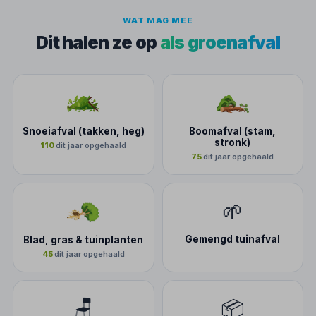
WAT MAG MEE
Dit halen ze op
als groenafval
Snoeiafval (takken, heg)
Boomafval (stam,
stronk)
110
dit jaar opgehaald
75
dit jaar opgehaald
🌱
Gemengd tuinafval
Blad, gras & tuinplanten
45
dit jaar opgehaald
🪑
📦