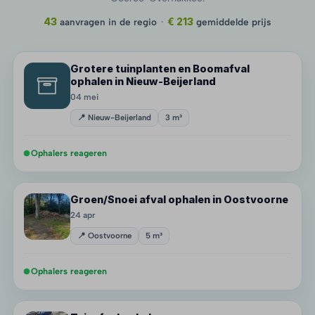
43
aanvragen in de regio
·
€ 213
gemiddelde prijs
Grotere tuinplanten en Boomafval
ophalen in Nieuw-Beijerland
04 mei
📍 Nieuw-Beijerland
3 m³
Ophalers reageren
Groen/Snoei afval ophalen in Oostvoorne
24 apr
📍 Oostvoorne
5 m³
Ophalers reageren