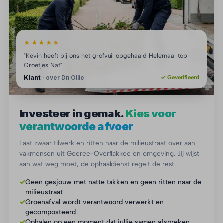
★★★★★
"Kevin heeft bij ons het grofvuil opgehaald Helemaal top
Groetjes Naf"
Klant
· over Dn Ollie
✓ Geverifieerd
Investeer in gemak.
Kies voor
verantwoorde afvoer
Laat zwaar tilwerk en ritten naar de milieustraat over aan
vakmensen uit Goeree-Overflakkee en omgeving. Jij wijst
aan wat weg moet, de ophaaldienst regelt de rest.
✓
Geen gesjouw met natte takken en geen ritten naar de
milieustraat
✓
Groenafval wordt verantwoord verwerkt en
gecomposteerd
✓
Ophalen op een moment dat jullie samen afspreken