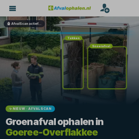
🤖 AfvalScan actief…
Takken
Snoeiafval
✨ NIEUW · AFVALSCAN
Groenafval ophalen in
Goeree-Overflakkee