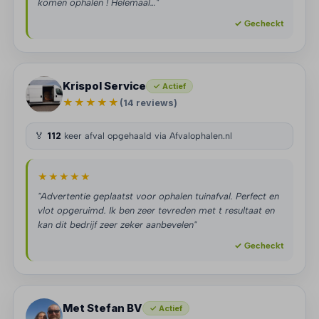
komen ophalen ! Helemaal…"
✓ Gecheckt
Krispol Service
✓ Actief
★★★★★
(14 reviews)
🏅
112
keer afval opgehaald via Afvalophalen.nl
★★★★★
"Advertentie geplaatst voor ophalen tuinafval. Perfect en
vlot opgeruimd. Ik ben zeer tevreden met t resultaat en
kan dit bedrijf zeer zeker aanbevelen"
✓ Gecheckt
Met Stefan BV
✓ Actief