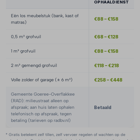
OPHAALDIENST
Eén los meubelstuk (bank, kast of
€88 – €158
matras)
0,5 m³ grofvuil
€68 – €128
1 m³ grofvuil
€88 – €158
2 m³ gemengd grofvuil
€118 – €218
Volle zolder of garage (± 6 m³)
€258 – €448
Gemeente Goeree-Overflakkee
(RAD): milieustraat alleen op
afspraak; aan huis laten ophalen
Betaald
telefonisch op afspraak, tegen
betaling (tarieven op radbv.nl)
* Gratis betekent zelf tillen, zelf vervoer regelen of wachten op de