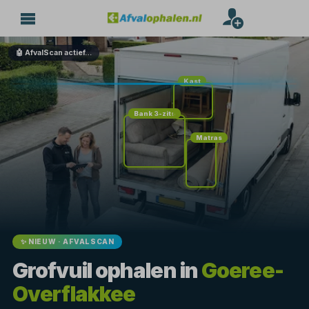
🤖 AfvalScan actief…
Kast
Bank 3-zits
Matras
✨ NIEUW · AFVALSCAN
Grofvuil ophalen in
Goeree-
Overflakkee