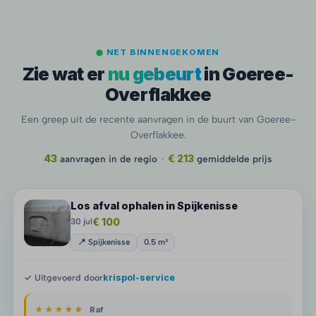
NET BINNENGEKOMEN
Zie wat er
nu gebeurt
in Goeree-
Overflakkee
Een greep uit de recente aanvragen in de buurt van Goeree-
Overflakkee.
43
aanvragen in de regio
·
€ 213
gemiddelde prijs
Los afval ophalen in Spijkenisse
€ 100
30 jul
📍 Spijkenisse
0.5 m³
✓ Uitgevoerd door
krispol-service
★★★★★
Raf