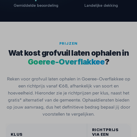
Gemiddelde beoordeling
Landelijke dekking
PRIJZEN
Wat kost grofvuil laten ophalen in
Goeree-Overflakkee
?
Reken voor grofvuil laten ophalen in Goeree-Overflakkee op
een richtprijs vanaf €68, afhankelijk van soort en
hoeveelheid. Hieronder zie je richtprijzen per klus, naast het
gratis* alternatief van de gemeente. Ophaaldiensten bieden
op jouw aanvraag, dus het definitieve bedrag bepaal jij door
voorstellen te vergelijken.
RICHTPRIJS
KLUS
VIA EEN