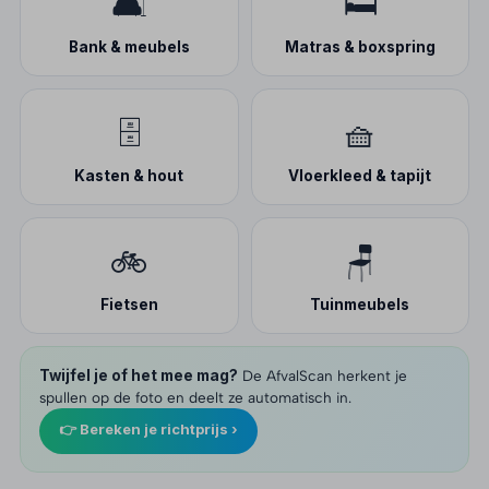
🛋️
🛏️
Bank & meubels
Matras & boxspring
🗄️
🧺
Kasten & hout
Vloerkleed & tapijt
🚲
🪑
Fietsen
Tuinmeubels
Twijfel je of het mee mag?
De AfvalScan herkent je
spullen op de foto en deelt ze automatisch in.
👉 Bereken je richtprijs ›