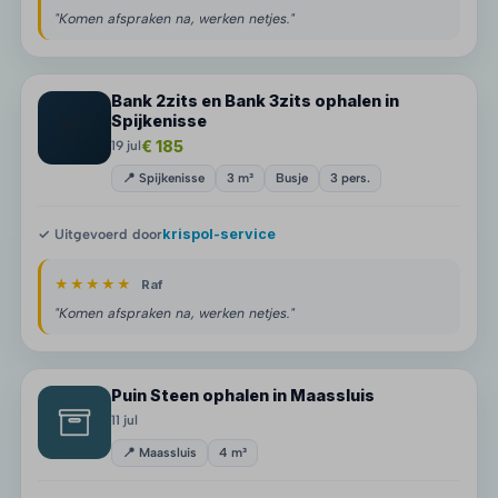
"Komen afspraken na, werken netjes."
Bank 2zits en Bank 3zits ophalen in
📦
Spijkenisse
€ 185
19 jul
📍 Spijkenisse
3 m³
Busje
3 pers.
✓ Uitgevoerd door
krispol-service
★★★★★
Raf
"Komen afspraken na, werken netjes."
Puin Steen ophalen in Maassluis
11 jul
📍 Maassluis
4 m³