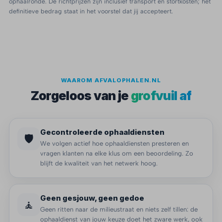
ophaalronde. De richtprijzen zijn inclusief transport en stortkosten; het
definitieve bedrag staat in het voorstel dat jij accepteert.
WAAROM AFVALOPHALEN.NL
Zorgeloos van je
grofvuil af
Gecontroleerde ophaaldiensten
🛡️
We volgen actief hoe ophaaldiensten presteren en
vragen klanten na elke klus om een beoordeling. Zo
blijft de kwaliteit van het netwerk hoog.
Geen gesjouw, geen gedoe
🧘
Geen ritten naar de milieustraat en niets zelf tillen: de
ophaaldienst van jouw keuze doet het zware werk, ook