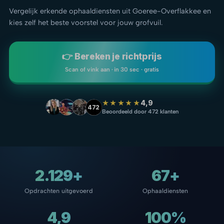
Vergelijk erkende ophaaldiensten uit Goeree-Overflakkee en
kies zelf het beste voorstel voor jouw grofvuil.
👉 Bereken je richtprijs
Scan of vink aan · in 30 sec · gratis
★★★★★
4,9
472
Beoordeeld door 472 klanten
2.129+
67+
Opdrachten uitgevoerd
Ophaaldiensten
4,9
100%