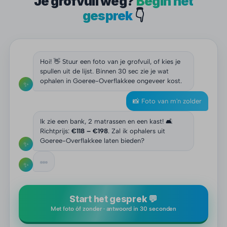
Je grofvuil weg?
Begin het
gesprek
👇
Hoi! 👋 Stuur een foto van je grofvuil, of kies je
spullen uit de lijst. Binnen 30 sec zie je wat
ophalen in Goeree-Overflakkee ongeveer kost.
✨
📸 Foto van m'n zolder
Ik zie een bank, 2 matrassen en een kast! 🛋️
Richtprijs:
€118 – €198
. Zal ik ophalers uit
Goeree-Overflakkee laten bieden?
✨
✨
Start het gesprek 💬
Met foto óf zonder · antwoord in 30 seconden