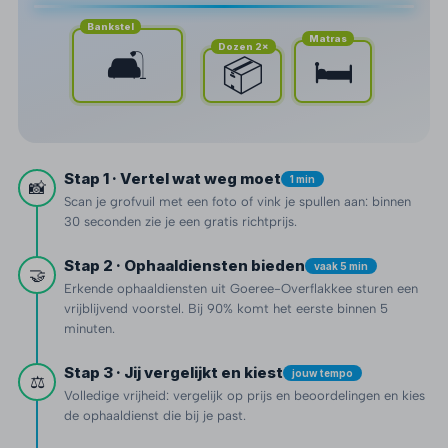
Bankstel
Matras
Dozen 2×
🛋️
🛏️
📦
Stap 1 · Vertel wat weg moet
1 min
📸
Scan je grofvuil met een foto of vink je spullen aan: binnen
30 seconden zie je een gratis richtprijs.
Stap 2 · Ophaaldiensten bieden
vaak 5 min
🤝
Erkende ophaaldiensten uit Goeree-Overflakkee sturen een
vrijblijvend voorstel. Bij 90% komt het eerste binnen 5
minuten.
Stap 3 · Jij vergelijkt en kiest
jouw tempo
⚖️
Volledige vrijheid: vergelijk op prijs en beoordelingen en kies
de ophaaldienst die bij je past.