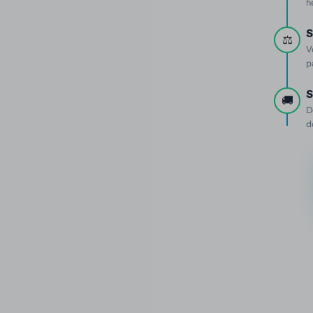
h
S
⚖️
V
p
S
🚚
D
d