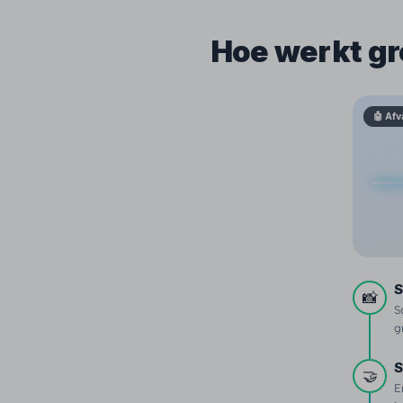
Hoe werkt gr
🤖 Afv
S
📸
S
g
S
🤝
E