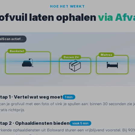
HOE HET WERKT
ofvuil laten ophalen
via Afv
alScan actief…
Bankstel
Matras
Dozen 2×
🛋️
🛏️
📦
tap 1 · Vertel wat weg moet
1 min
can je grofvuil met een foto of vink je spullen aan: binnen 30 seconden zie j
ratis richtprijs.
tap 2 · Ophaaldiensten bieden
vaak 5 min
rkende ophaaldiensten uit Bolsward sturen een vrijblijvend voorstel. Bij 9