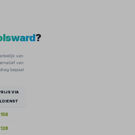
olsward
?
ankelijk van
ternatief van
edrag bepaal
RIJS VIA
LDIENST
€158
€128