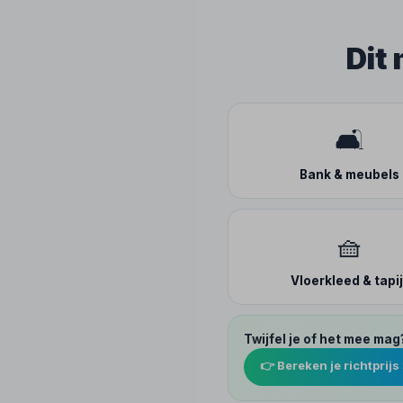
Dit
🛋️
Bank & meubels
🧺
Vloerkleed & tapij
Twijfel je of het mee mag
👉 Bereken je richtprijs 