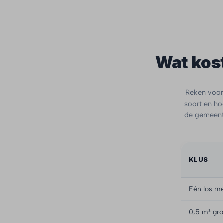
Wat kost
Reken voor 
soort en hoe
de gemeente
KLUS
Eén los me
0,5 m³ gro