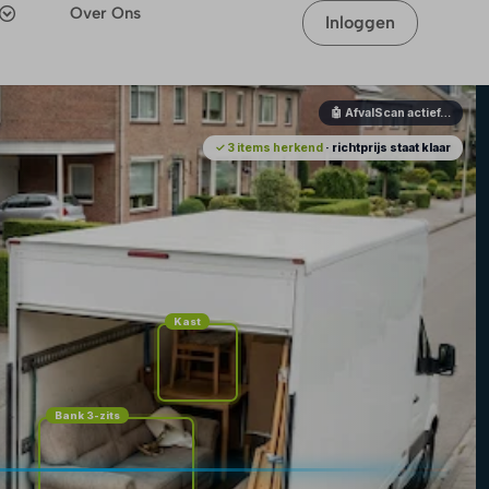
Over Ons
Inloggen
🤖 AfvalScan actief…
✓ 3 items herkend
· richtprijs staat klaar
Kast
Bank 3-zits