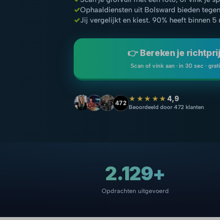
✓
Ophaaldiensten uit Bolsward bieden tegen
✓
Jij vergelijkt en kiest. 90% heeft binnen 5
👉 Bereken je richtpri
Scan of vink aan · in 30 sec · grat
★★★★★
4,9
472
Beoordeeld door 472 klanten
2.129+
Opdrachten uitgevoerd