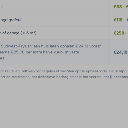
il
€88 – 
ngd grofvuil
€118 – 
er of garage (± 6 m³)
€258 –
údwest-Fryslân: aan huis laten ophalen €24,10 vooraf
daarna €25,70 per extra halve kuub, in vaste
€24,10
es
nt zelf tillen, zelf vervoer regelen of wachten op de ophaalronde. De richtprij
port en stortkosten; het definitieve bedrag staat in het voorstel dat jij acceptee