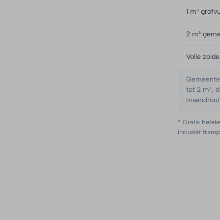
1 m³ grofvu
2 m³ geme
Volle zold
Gemeente S
tot 2 m³, 
maandrout
* Gratis beteke
inclusief trans