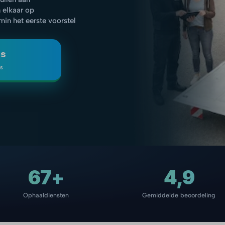
 elkaar op
 min het eerste voorstel
js
is
67+
4,9
Ophaaldiensten
Gemiddelde beoordeling