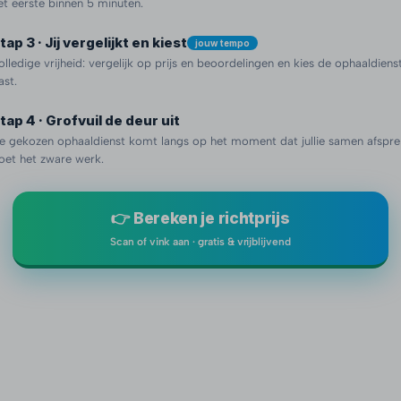
et eerste binnen 5 minuten.
tap 3 · Jij vergelijkt en kiest
jouw tempo
olledige vrijheid: vergelijk op prijs en beoordelingen en kies de ophaaldienst 
ast.
tap 4 · Grofvuil de deur uit
e gekozen ophaaldienst komt langs op het moment dat jullie samen afspre
oet het zware werk.
👉 Bereken je richtprijs
Scan of vink aan · gratis & vrijblijvend