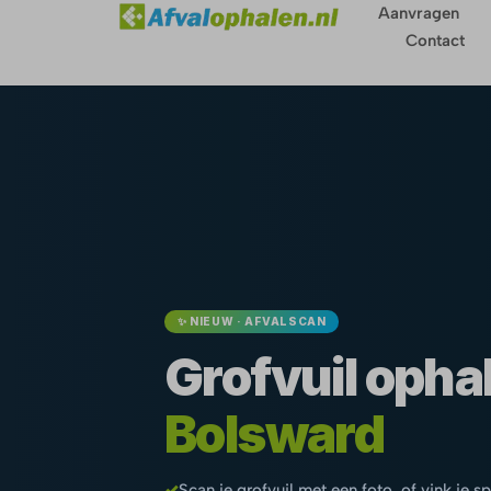
Aanvragen
Contact
✨ NIEUW · AFVALSCAN
Grofvuil ophal
Bolsward
✓
Scan je grofvuil met een foto, of vink je s