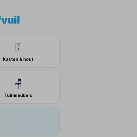
fvuil
🗄️
Kasten & hout
🪑
Tuinmeubels
.