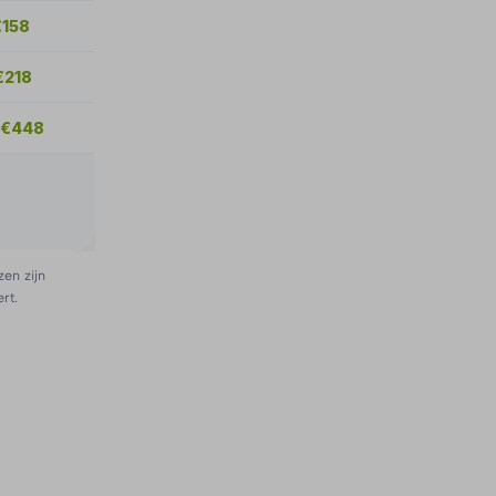
€158
€218
 €448
zen zijn
rt.