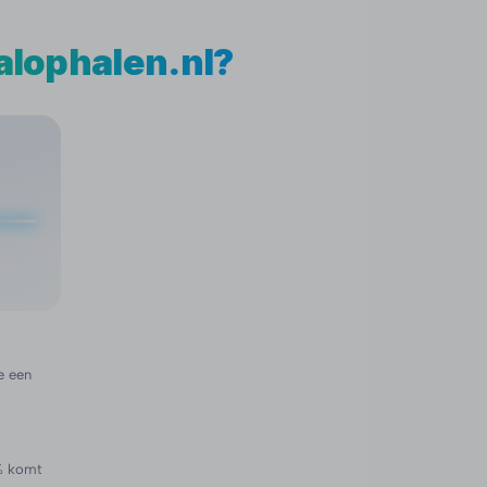
alophalen.nl?
e een
0% komt