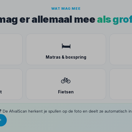
WAT MAG MEE
 mag er allemaal mee
als gro
🛏️
Matras & boxspring
🚲
t
Fietsen
?
De AfvalScan herkent je spullen op de foto en deelt ze automatisch in
›