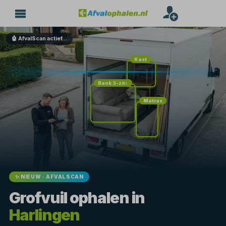
🤖 AfvalScan actief…
Kast
Bank 3-zits
Matras
✨ NIEUW · AFVALSCAN
Grofvuil ophalen in
Harlingen