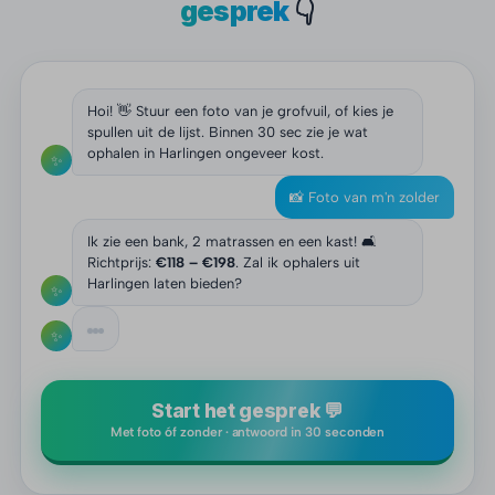
gesprek
👇
Hoi! 👋 Stuur een foto van je grofvuil, of kies je
spullen uit de lijst. Binnen 30 sec zie je wat
ophalen in Harlingen ongeveer kost.
✨
📸 Foto van m'n zolder
Ik zie een bank, 2 matrassen en een kast! 🛋️
Richtprijs:
€118 – €198
. Zal ik ophalers uit
Harlingen laten bieden?
✨
✨
Start het gesprek 💬
Met foto óf zonder · antwoord in 30 seconden