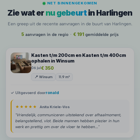
NET BINNENGEKOMEN
Zie wat er
nu gebeurt
in Harlingen
Een greep uit de recente aanvragen in de buurt van Harlingen.
5
aanvragen in de regio
·
€ 191
gemiddelde prijs
Kasten t/m 200cm en Kasten t/m 400cm
ophalen in Winsum
€ 350
06 jul
📍 Winsum
11.9 m³
✓ Uitgevoerd door
ronald
★★★★★
Anita Kriele-Vos
"Vriendelijk, communiceren uitstekend over afhaalmoment,
belangstellend, vlot. Beide mannen hebben plezier in hun
werk en prettig om over de vloer te hebben.…"