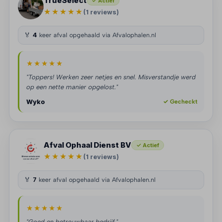
TrueSelect
✓ Actief
★★★★★
(1 reviews)
🏅
4
keer afval opgehaald via Afvalophalen.nl
★★★★★
"Toppers! Werken zeer netjes en snel. Misverstandje werd
op een nette manier opgelost."
Wyko
✓ Gecheckt
Afval Ophaal Dienst BV
✓ Actief
★★★★★
(1 reviews)
🏅
7
keer afval opgehaald via Afvalophalen.nl
★★★★★
"Goed en betrouwbaar bedrijf."