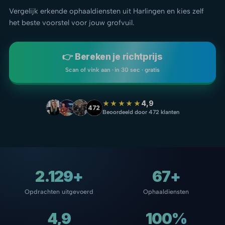
Vergelijk erkende ophaaldiensten uit Harlingen en kies zelf
het beste voorstel voor jouw grofvuil.
👉 Bereken je richtprijs
Scan of vink aan · in 30 sec · gratis
★★★★★
4,9
472
Beoordeeld door 472 klanten
2.129+
67+
Opdrachten uitgevoerd
Ophaaldiensten
4,9
100%