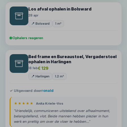
Los afval ophalen in Bolsward
28 apr
📍 Bolsward
1 m³
Ophalers reageren
Bed frame en Bureaustoel, Vergaderstoel
ophalen in Harlingen
€ 129
18 feb
📍 Harlingen
1.2 m³
✓ Uitgevoerd door
ronald
★★★★★
Anita Kriele-Vos
"Vriendelijk, communiceren uitstekend over afhaalmoment,
belangstellend, vlot. Beide mannen hebben plezier in hun
werk en prettig om over de vloer te hebben.…"