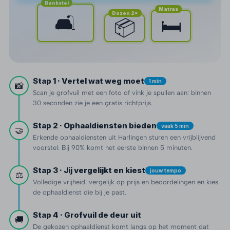
Bankstel
Matras
Dozen 2×
🛋️
🛏️
📦
Stap 1 · Vertel wat weg moet
1 min
📸
Scan je grofvuil met een foto of vink je spullen aan: binnen
30 seconden zie je een gratis richtprijs.
Stap 2 · Ophaaldiensten bieden
vaak 5 min
🤝
Erkende ophaaldiensten uit Harlingen sturen een vrijblijvend
voorstel. Bij 90% komt het eerste binnen 5 minuten.
Stap 3 · Jij vergelijkt en kiest
jouw tempo
⚖️
Volledige vrijheid: vergelijk op prijs en beoordelingen en kies
de ophaaldienst die bij je past.
Stap 4 · Grofvuil de deur uit
🚚
De gekozen ophaaldienst komt langs op het moment dat