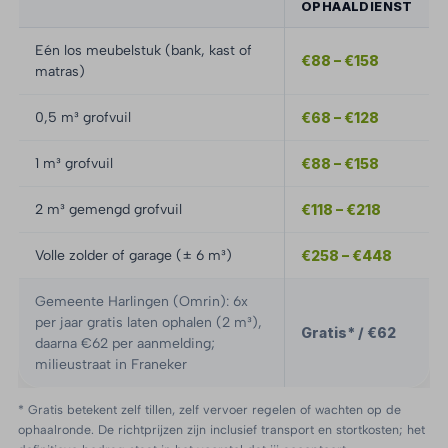
OPHAALDIENST
Eén los meubelstuk (bank, kast of
€88 – €158
matras)
0,5 m³ grofvuil
€68 – €128
1 m³ grofvuil
€88 – €158
2 m³ gemengd grofvuil
€118 – €218
Volle zolder of garage (± 6 m³)
€258 – €448
Gemeente Harlingen (Omrin): 6x
per jaar gratis laten ophalen (2 m³),
Gratis* / €62
daarna €62 per aanmelding;
milieustraat in Franeker
* Gratis betekent zelf tillen, zelf vervoer regelen of wachten op de
ophaalronde. De richtprijzen zijn inclusief transport en stortkosten; het