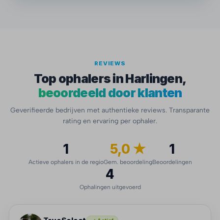
REVIEWS
Top ophalers in Harlingen,
beoordeeld door klanten
Geverifieerde bedrijven met authentieke reviews. Transparante
rating en ervaring per ophaler.
1
5,0 ★
1
Actieve ophalers in de regio
Gem. beoordeling
Beoordelingen
4
Ophalingen uitgevoerd