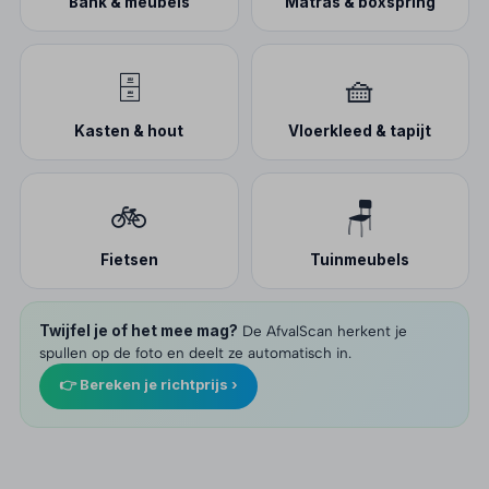
Bank & meubels
Matras & boxspring
🗄️
🧺
Kasten & hout
Vloerkleed & tapijt
🚲
🪑
Fietsen
Tuinmeubels
Twijfel je of het mee mag?
De AfvalScan herkent je
spullen op de foto en deelt ze automatisch in.
👉 Bereken je richtprijs ›