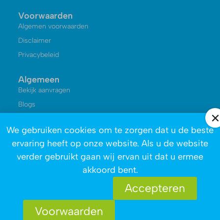
Voorwaarden
Algemen voorwaarden
Disclaimer
Privacybeleid
Algemeen
Bekijk aanvragen
Blogs
Kennisbank
We gebruiken cookies om te zorgen dat u de beste
Reviews
ervaring heeft op onze website. Als u de website
Over ons
verder gebruikt gaan wij ervan uit dat u ermee
akkoord bent.
Accepteren
Voorwaarden
Copyright © 2026 - Afvalophalen.nl