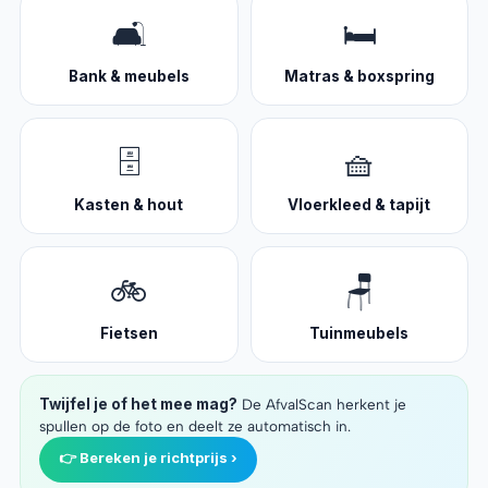
🛋️
🛏️
Bank & meubels
Matras & boxspring
🗄️
🧺
Kasten & hout
Vloerkleed & tapijt
🚲
🪑
Fietsen
Tuinmeubels
Twijfel je of het mee mag?
De AfvalScan herkent je
spullen op de foto en deelt ze automatisch in.
👉 Bereken je richtprijs ›