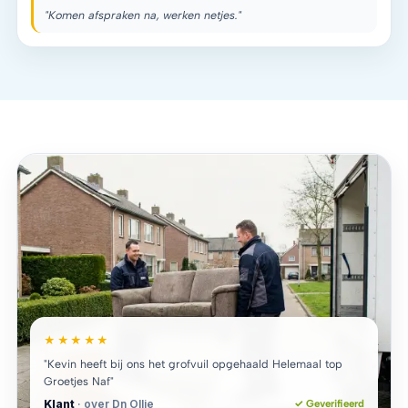
"Komen afspraken na, werken netjes."
★★★★★
"Kevin heeft bij ons het grofvuil opgehaald Helemaal top
Groetjes Naf"
Klant
· over Dn Ollie
✓ Geverifieerd