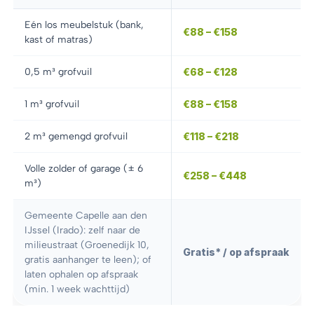
Eén los meubelstuk (bank,
€88 – €158
kast of matras)
0,5 m³ grofvuil
€68 – €128
1 m³ grofvuil
€88 – €158
2 m³ gemengd grofvuil
€118 – €218
Volle zolder of garage (± 6
€258 – €448
m³)
Gemeente Capelle aan den
IJssel (Irado): zelf naar de
milieustraat (Groenedijk 10,
Gratis* / op afspraak
gratis aanhanger te leen); of
laten ophalen op afspraak
(min. 1 week wachttijd)