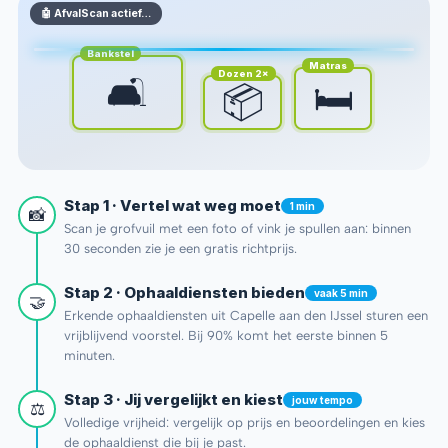
🤖 AfvalScan actief…
Bankstel
Matras
Dozen 2×
🛋️
🛏️
📦
Stap 1 · Vertel wat weg moet
1 min
📸
Scan je grofvuil met een foto of vink je spullen aan: binnen
30 seconden zie je een gratis richtprijs.
Stap 2 · Ophaaldiensten bieden
vaak 5 min
🤝
Erkende ophaaldiensten uit Capelle aan den IJssel sturen een
vrijblijvend voorstel. Bij 90% komt het eerste binnen 5
minuten.
Stap 3 · Jij vergelijkt en kiest
jouw tempo
⚖️
Volledige vrijheid: vergelijk op prijs en beoordelingen en kies
de ophaaldienst die bij je past.