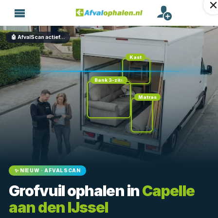
🤖 AfvalScan actief…
Kast
Bank 3-zits
Matras
✨ NIEUW · AFVALSCAN
Grofvuil ophalen in
Capelle
aan den IJssel