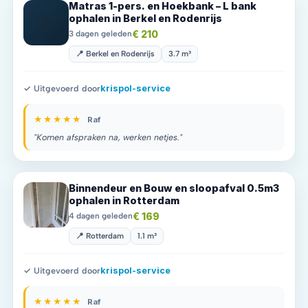
Matras 1-pers. en Hoekbank – L bank
📦
ophalen in Berkel en Rodenrijs
€ 210
3 dagen geleden
📍 Berkel en Rodenrijs
3.7 m³
✓ Uitgevoerd door
krispol-service
★★★★★
Raf
"Komen afspraken na, werken netjes."
Binnendeur en Bouw en sloopafval 0.5m3
ophalen in Rotterdam
€ 169
4 dagen geleden
📍 Rotterdam
1.1 m³
✓ Uitgevoerd door
krispol-service
★★★★★
Raf