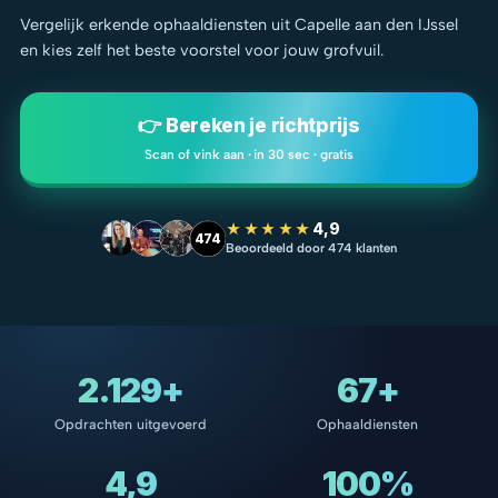
Vergelijk erkende ophaaldiensten uit Capelle aan den IJssel
en kies zelf het beste voorstel voor jouw grofvuil.
👉 Bereken je richtprijs
Scan of vink aan · in 30 sec · gratis
★★★★★
4,9
474
Beoordeeld door 474 klanten
2.129+
67+
Opdrachten uitgevoerd
Ophaaldiensten
4,9
100%