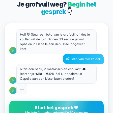
Je grofvuil weg?
Begin het
gesprek
👇
Hoi! 👋 Stuur een foto van je grofvuil, of kies je
spullen uit de lijst. Binnen 30 sec zie je wat
ophalen in Capelle aan den IJssel ongeveer
kost.
✨
📸 Foto van m'n zolder
Ik zie een bank, 2 matrassen en een kast! 🛋️
Richtprijs:
€118 – €198
. Zal ik ophalers uit
Capelle aan den IJssel laten bieden?
✨
✨
Start het gesprek 💬
Met foto óf zonder · antwoord in 30 seconden