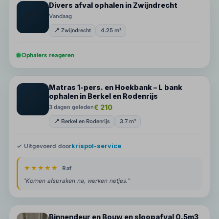
Divers afval ophalen in Zwijndrecht
📦
Vandaag
📍 Zwijndrecht
4.25 m³
Ophalers reageren
Matras 1-pers. en Hoekbank – L bank
📦
ophalen in Berkel en Rodenrijs
€ 210
3 dagen geleden
📍 Berkel en Rodenrijs
3.7 m³
✓ Uitgevoerd door
krispol-service
★★★★★
Raf
"Komen afspraken na, werken netjes."
Binnendeur en Bouw en sloopafval 0.5m3