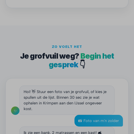
ZO VOELT HET
Je grofvuil weg?
Begin het
gesprek
👇
Hoi! 👋 Stuur een foto van je grofvuil, of kies je
spullen uit de lijst. Binnen 30 sec zie je wat
ophalen in Krimpen aan den IJssel ongeveer
kost.
✨
📸 Foto van m'n zolder
Ik zie een bank, 2 matrassen en een kast! 🛋️