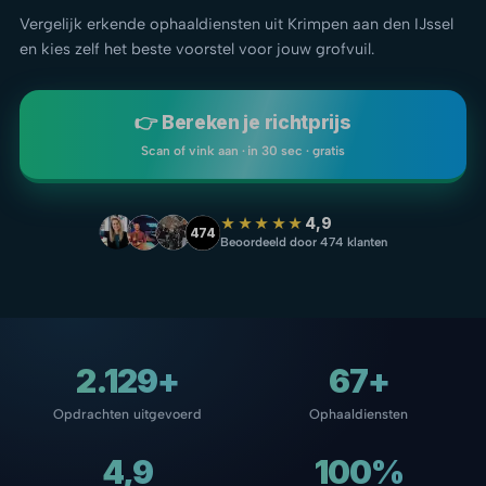
Vergelijk erkende ophaaldiensten uit Krimpen aan den IJssel
en kies zelf het beste voorstel voor jouw grofvuil.
👉 Bereken je richtprijs
Scan of vink aan · in 30 sec · gratis
★★★★★
4,9
474
Beoordeeld door 474 klanten
2.129+
67+
Opdrachten uitgevoerd
Ophaaldiensten
4,9
100%