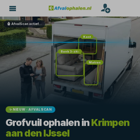
🤖 AfvalScan actief…
Kast
Bank 3-zits
Matras
✨ NIEUW · AFVALSCAN
Grofvuil ophalen in
Krimpen
aan den IJssel