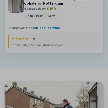
ophalen in Rotterdam
€ 169
4 dagen geleden
📍 Rotterdam
1.1 m³
✓ Uitgevoerd door
krispol-service
★★★★★
Raf
"Komen afspraken na, werken netjes."