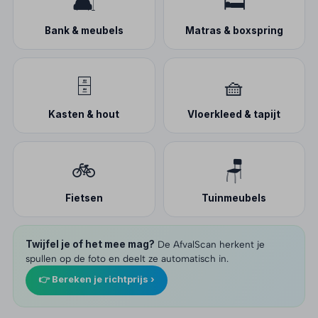
🛋️
🛏️
Bank & meubels
Matras & boxspring
🗄️
🧺
Kasten & hout
Vloerkleed & tapijt
🚲
🪑
Fietsen
Tuinmeubels
Twijfel je of het mee mag?
De AfvalScan herkent je
spullen op de foto en deelt ze automatisch in.
👉 Bereken je richtprijs ›