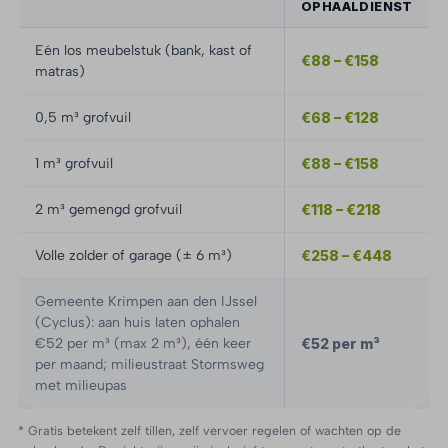
OPHAALDIENST
Eén los meubelstuk (bank, kast of
€88 – €158
matras)
0,5 m³ grofvuil
€68 – €128
1 m³ grofvuil
€88 – €158
2 m³ gemengd grofvuil
€118 – €218
Volle zolder of garage (± 6 m³)
€258 – €448
Gemeente Krimpen aan den IJssel
(Cyclus): aan huis laten ophalen
€52 per m³ (max 2 m³), één keer
€52 per m³
per maand; milieustraat Stormsweg
met milieupas
* Gratis betekent zelf tillen, zelf vervoer regelen of wachten op de