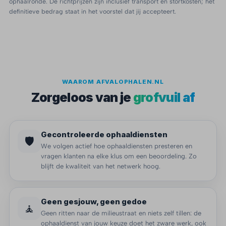
ophaalronde. De richtprijzen zijn inclusief transport en stortkosten; het
definitieve bedrag staat in het voorstel dat jij accepteert.
WAAROM AFVALOPHALEN.NL
Zorgeloos van je
grofvuil af
Gecontroleerde ophaaldiensten
🛡️
We volgen actief hoe ophaaldiensten presteren en
vragen klanten na elke klus om een beoordeling. Zo
blijft de kwaliteit van het netwerk hoog.
Geen gesjouw, geen gedoe
🧘
Geen ritten naar de milieustraat en niets zelf tillen: de
ophaaldienst van jouw keuze doet het zware werk, ook