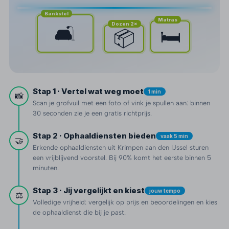
Bankstel
Matras
Dozen 2×
🛋️
🛏️
📦
Stap 1 · Vertel wat weg moet
1 min
📸
Scan je grofvuil met een foto of vink je spullen aan: binnen
30 seconden zie je een gratis richtprijs.
Stap 2 · Ophaaldiensten bieden
vaak 5 min
🤝
Erkende ophaaldiensten uit Krimpen aan den IJssel sturen
een vrijblijvend voorstel. Bij 90% komt het eerste binnen 5
minuten.
Stap 3 · Jij vergelijkt en kiest
jouw tempo
⚖️
Volledige vrijheid: vergelijk op prijs en beoordelingen en kies
de ophaaldienst die bij je past.