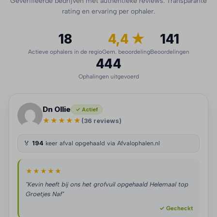
Geverifieerde bedrijven met authentieke reviews. Transparante
rating en ervaring per ophaler.
18
4,4 ★
141
Actieve ophalers in de regio
Gem. beoordeling
Beoordelingen
444
Ophalingen uitgevoerd
Dn Ollie
✓ Actief
★★★★★
(36 reviews)
🏅
194
keer afval opgehaald via Afvalophalen.nl
★★★★★
"Kevin heeft bij ons het grofvuil opgehaald Helemaal top
Groetjes Naf"
✓ Gecheckt