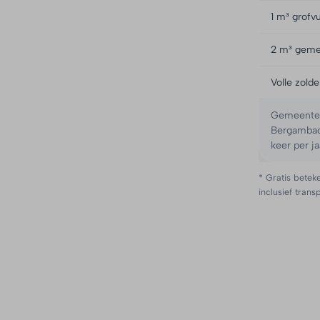
1 m³ grofvu
2 m³ geme
Volle zold
Gemeente K
Bergambach
keer per ja
* Gratis beteke
inclusief trans