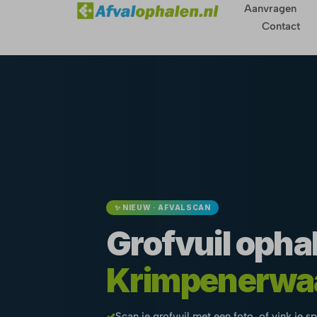
Aanvragen
Contact
✨ NIEUW · AFVALSCAN
Grofvuil ophal
Krimpenerwa
✓
Scan je grofvuil met een foto, of vink je s