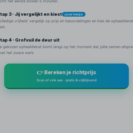
omt het eerste binnen 5 minuten.
tap 3 · Jij vergelijkt en kiest
jouw tempo
olledige vrijheid: vergelijk op prijs en beoordelingen en kies de ophaaldienst 
ast.
tap 4 · Grofvuil de deur uit
e gekozen ophaaldienst komt langs op het moment dat jullie samen afspre
oet het zware werk.
👉 Bereken je richtprijs
Scan of vink aan · gratis & vrijblijvend