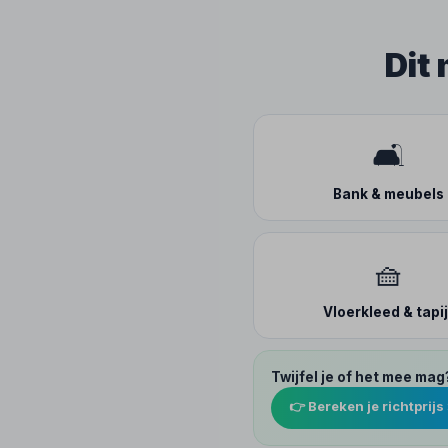
Dit
🛋️
Bank & meubels
🧺
Vloerkleed & tapij
Twijfel je of het mee mag
👉 Bereken je richtprijs 