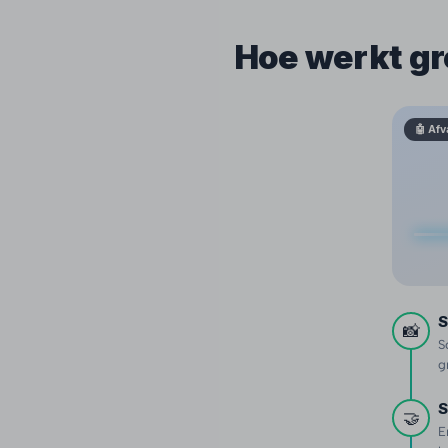
Hoe werkt gr
🤖 Afv
S
📸
S
g
S
🤝
E