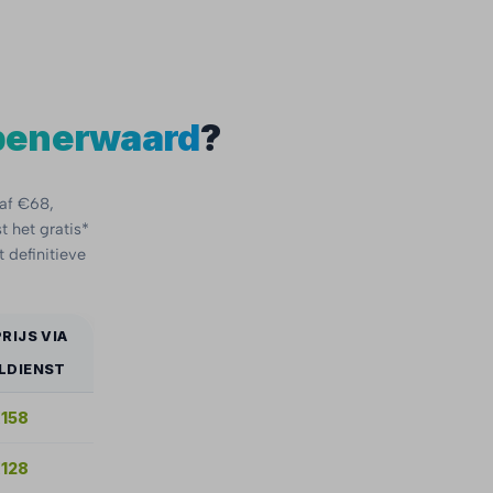
penerwaard
?
naf €68,
t het gratis*
 definitieve
RIJS VIA
LDIENST
€158
€128