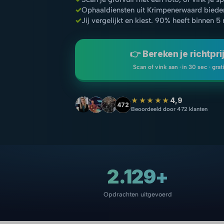
✓
Ophaaldiensten uit Krimpenerwaard biede
✓
Jij vergelijkt en kiest. 90% heeft binnen 5
👉 Bereken je richtpri
Scan of vink aan · in 30 sec · grat
★★★★★
4,9
472
Beoordeeld door 472 klanten
2.129+
Opdrachten uitgevoerd