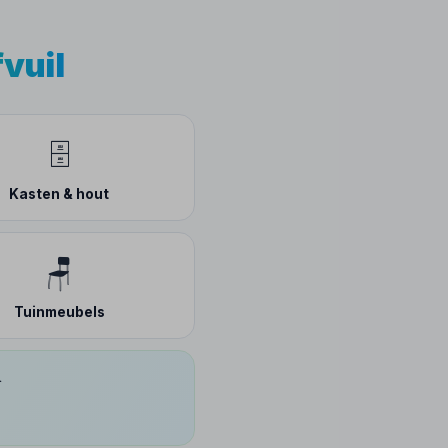
fvuil
🗄️
Kasten & hout
🪑
Tuinmeubels
.