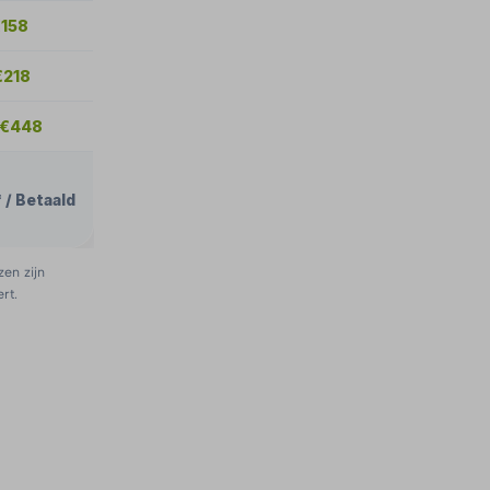
€158
€218
 €448
 / Betaald
zen zijn
rt.