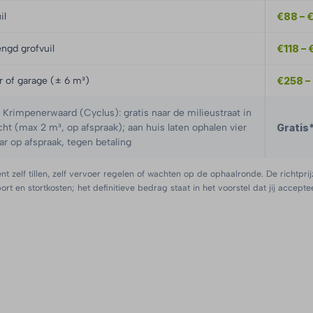
il
€88 – 
ngd grofvuil
€118 – 
er of garage (± 6 m³)
€258 –
rimpenerwaard (Cyclus): gratis naar de milieustraat in
t (max 2 m³, op afspraak); aan huis laten ophalen vier
Gratis*
ar op afspraak, tegen betaling
nt zelf tillen, zelf vervoer regelen of wachten op de ophaalronde. De richtprij
port en stortkosten; het definitieve bedrag staat in het voorstel dat jij acceptee