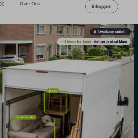
Over Ons
Inloggen
🤖 AfvalScan actief…
✓ 3 items herkend
· richtprijs staat klaar
Kast
Bank 3-zits