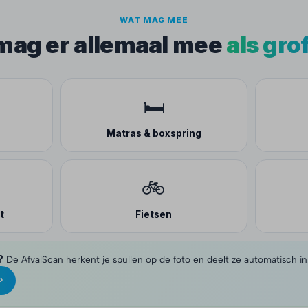
WAT MAG MEE
 mag er allemaal mee
als gro
🛏️
Matras & boxspring
🚲
t
Fietsen
?
De AfvalScan herkent je spullen op de foto en deelt ze automatisch in
›