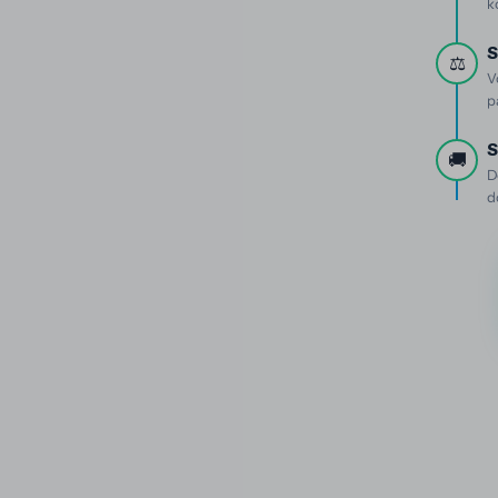
k
S
⚖️
V
p
S
🚚
D
d