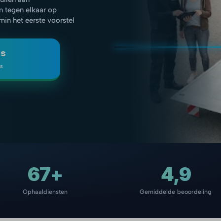
n tegen elkaar op
 min het eerste voorstel
js
is
67+
4,9
Ophaaldiensten
Gemiddelde beoordeling