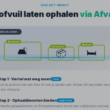
HOE HET WERKT
ofvuil laten ophalen
via Afv
alScan actief…
Bankstel
Matras
Dozen 2×
🛋️
🛏️
📦
tap 1 · Vertel wat weg moet
1 min
can je grofvuil met een foto of vink je spullen aan: binnen 30 seconden zie j
ratis richtprijs.
tap 2 · Ophaaldiensten bieden
vaak 5 min
rkende ophaaldiensten uit Krimpenerwaard sturen een vrijblijvend voorstel.