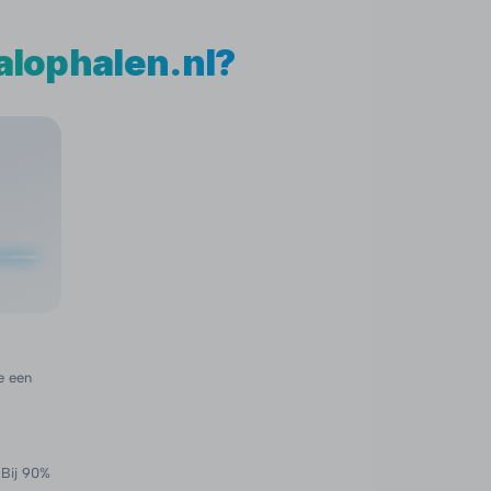
alophalen.nl?
e een
 Bij 90%