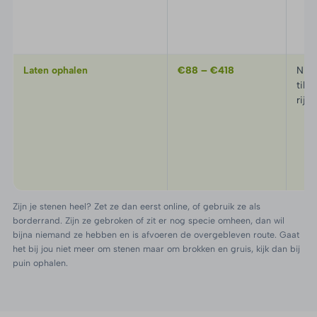
Laten ophalen
€88 – €418
Niets
tille
rijd
Zijn je stenen heel? Zet ze dan eerst online, of gebruik ze als
borderrand. Zijn ze gebroken of zit er nog specie omheen, dan wil
bijna niemand ze hebben en is afvoeren de overgebleven route. Gaat
het bij jou niet meer om stenen maar om brokken en gruis, kijk dan bij
puin ophalen
.