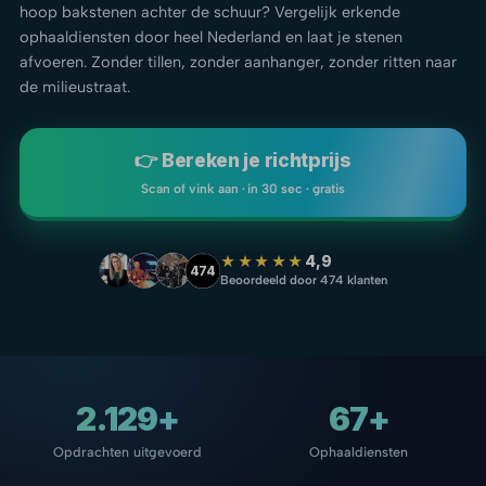
hoop bakstenen achter de schuur? Vergelijk erkende
ophaaldiensten door heel Nederland en laat je stenen
afvoeren. Zonder tillen, zonder aanhanger, zonder ritten naar
de milieustraat.
👉 Bereken je richtprijs
Scan of vink aan · in 30 sec · gratis
★★★★★
4,9
474
Beoordeeld door 474 klanten
2.129+
67+
Opdrachten uitgevoerd
Ophaaldiensten