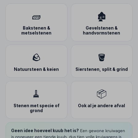
🧱
🏚️
Bakstenen &
Gevelstenen &
metselstenen
handvormstenen
🪨
🪣
Natuursteen & keien
Sierstenen, split & grind
🧹
📦
Stenen met specie of
Ook al je andere afval
grond
Geen idee hoeveel kuub het is?
Een gewone kruiwagen
is ongeveer een tiende kuub, dus tien volle kruiwagens is