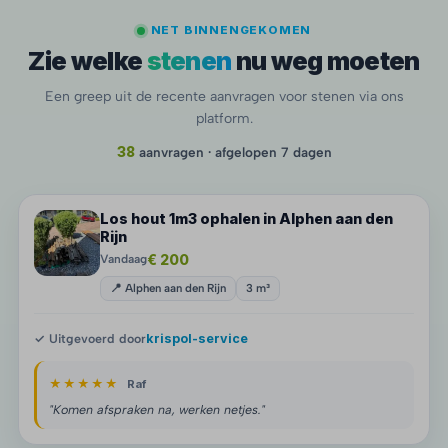
NET BINNENGEKOMEN
Zie welke
stenen
nu weg moeten
Een greep uit de recente aanvragen voor stenen via ons
platform.
38
aanvragen · afgelopen 7 dagen
Los hout 1m3 ophalen in Alphen aan den
Rijn
€ 200
Vandaag
📍 Alphen aan den Rijn
3 m³
✓ Uitgevoerd door
krispol-service
★★★★★
Raf
"Komen afspraken na, werken netjes."