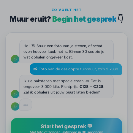
ZO VOELT HET
Muur eruit?
Begin het gesprek
👇
Hoi! 👋 Stuur een foto van je stenen, of schat
even hoeveel kuub het is. Binnen 30 sec zie je
wat ophalen ongeveer kost.
✨
📸 Foto van de gesloopte tuinmuur, zo'n 2 kuub
Ik zie bakstenen met specie eraan! 🧱 Dat is
ongeveer 3.000 kilo. Richtprijs:
€128 – €228
.
Zal ik ophalers uit jouw buurt laten bieden?
✨
✨
Start het gesprek 💬
Met foto óf zonder · antwoord in 30 seconden