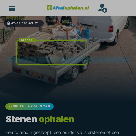
🤖 AfvalScan actief…
Stenen
✨ NIEUW · AFVALSCAN
Stenen
ophalen
Een tuinmuur gesloopt, een border vol sierstenen of een