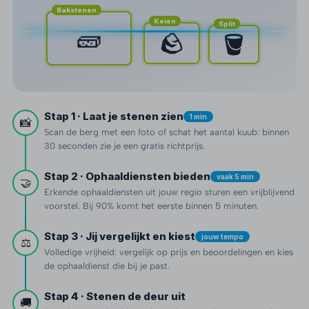
Bakstenen
Keien
Split
🧱
🪨
🪣
Stap 1 · Laat je stenen zien
1 min
📸
Scan de berg met een foto of schat het aantal kuub: binnen
30 seconden zie je een gratis richtprijs.
Stap 2 · Ophaaldiensten bieden
vaak 5 min
🤝
Erkende ophaaldiensten uit jouw regio sturen een vrijblijvend
voorstel. Bij 90% komt het eerste binnen 5 minuten.
Stap 3 · Jij vergelijkt en kiest
jouw tempo
⚖️
Volledige vrijheid: vergelijk op prijs en beoordelingen en kies
de ophaaldienst die bij je past.
Stap 4 · Stenen de deur uit
🚚