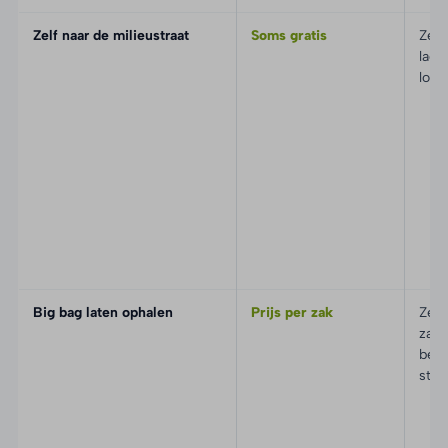
Zelf naar de milieustraat
Soms gratis
Zelf 
lade
loss
Big bag laten ophalen
Prijs per zak
Zelf 
zak
bere
staa