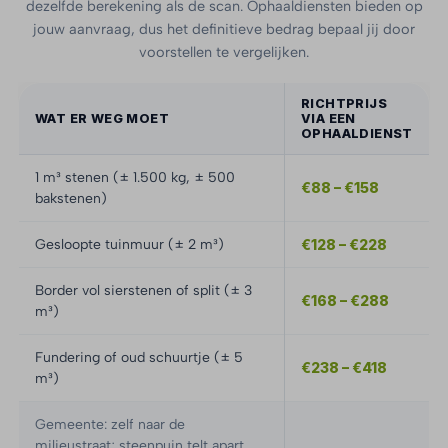
dezelfde berekening als de scan. Ophaaldiensten bieden op
jouw aanvraag, dus het definitieve bedrag bepaal jij door
voorstellen te vergelijken.
RICHTPRIJS
WAT ER WEG MOET
VIA EEN
OPHAALDIENST
1 m³ stenen (± 1.500 kg, ± 500
€88 – €158
bakstenen)
Gesloopte tuinmuur (± 2 m³)
€128 – €228
Border vol sierstenen of split (± 3
€168 – €288
m³)
Fundering of oud schuurtje (± 5
€238 – €418
m³)
Gemeente: zelf naar de
milieustraat; steenpuin telt apart