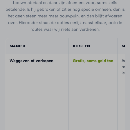
bouwmateriaal en daar zijn afnemers voor, soms zelfs
betalende. Is hij gebroken of zit er nog specie omheen, dan is
het geen steen meer maar bouwpuin, en dan blijft afvoeren
over. Hieronder staan de opties eerlijk naast elkaar, ook de
routes waar wij niets aan verdienen.
MANIER
KOSTEN
MOE
Weggeven of verkopen
Gratis, soms geld toe
Adve
men
late