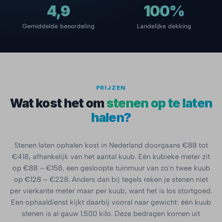
4,9
100%
Gemiddelde beoordeling
Landelijke dekking
PRIJZEN
Wat kost het om
stenen op te laten
halen?
Stenen laten ophalen kost in Nederland doorgaans €88 tot
€418, afhankelijk van het aantal kuub. Eén kubieke meter zit
op €88 – €158, een gesloopte tuinmuur van zo'n twee kuub
op €128 – €228. Anders dan bij tegels reken je stenen niet
per vierkante meter maar per kuub, want het is los stortgoed.
Een ophaaldienst kijkt daarbij vooral naar gewicht: één kuub
stenen is al gauw 1.500 kilo. Deze bedragen komen uit