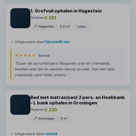
1. Grofvuil ophalen in Hagestein
📦
€ 201
Gisteren
📍 Hagestein
3.2 m³
1 pers.
✓ Uitgevoerd door
OpruimBroer
★★★★★
Bernd
"Super de opruimbroers! Reageren snel en vriendelijk,
hadden snel tijd en werkten keurig en snel. Ook een hele
vriendelijk vent! Niets anders…"
Bed met matras(sen) 2 pers. en Hoekbank
📦
– L bank ophalen in Groningen
€ 230
Gisteren
📍 Groningen
5 m³
✓ Uitgevoerd door
ronald