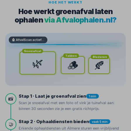
HOE HET WERKT
Hoe werkt groenafval laten
ophalen
via Afvalophalen.nl?
🤖 AfvalScan actief…
Snoeiafval
Takken
Bladeren
🌿
🪵
🍂
Stap 1 · Laat je groenafval zien
1 min
📸
Scan je snoeiafval met een foto of vink je tuinafval aan:
binnen 30 seconden zie je een gratis richtprijs.
Stap 2 · Ophaaldiensten bieden
vaak 5 min
🤝
Erkende ophaaldiensten uit Almere sturen een vrijblijvend