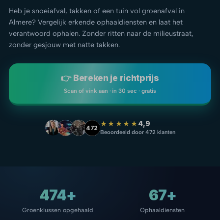
Heb je snoeiafval, takken of een tuin vol groenafval in
Almere? Vergelijk erkende ophaaldiensten en laat het
verantwoord ophalen. Zonder ritten naar de milieustraat,
zonder gesjouw met natte takken.
👉 Bereken je richtprijs
Scan of vink aan · in 30 sec · gratis
★★★★★
4,9
472
Beoordeeld door 472 klanten
474+
67+
Groenklussen opgehaald
Ophaaldiensten