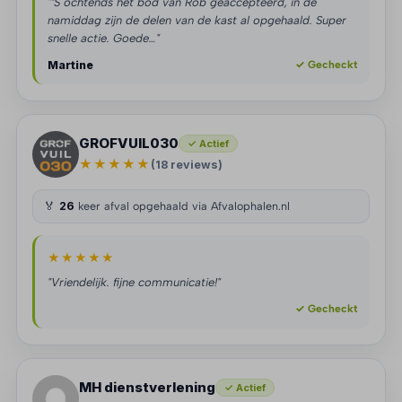
"‘S ochtends het bod van Rob geaccepteerd, in de
namiddag zijn de delen van de kast al opgehaald. Super
snelle actie. Goede…"
Martine
✓ Gecheckt
GROFVUIL030
✓ Actief
★★★★★
(18 reviews)
🏅
26
keer afval opgehaald via Afvalophalen.nl
★★★★★
"Vriendelijk. fijne communicatie!"
✓ Gecheckt
MH dienstverlening
✓ Actief