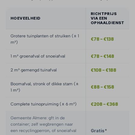
RICHTPRIJS
HOEVEELHEID
VIA EEN
OPHAALDIENST
Grotere tuinplanten of struiken (± 1
€78 – €138
m³)
1 m³ groenafval of snoeiafval
€78 – €148
2 m³ gemengd tuinafval
€108 – €188
Boomafval, stronk of dikke stam (±
€88 – €158
1 m³)
Complete tuinopruiming (± 6 m³)
€208 – €368
Gemeente Almere: gft in de
container; zelf wegbrengen naar
een recyclingperron, of snoeiafval
Gratis*