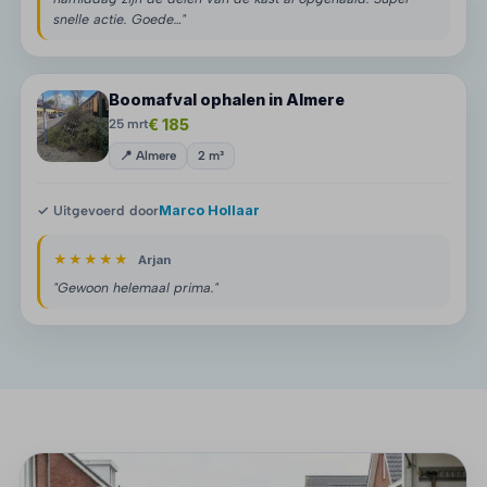
snelle actie. Goede…"
Boomafval ophalen in Almere
€ 185
25 mrt
📍 Almere
2 m³
✓ Uitgevoerd door
Marco Hollaar
★★★★★
Arjan
"Gewoon helemaal prima."