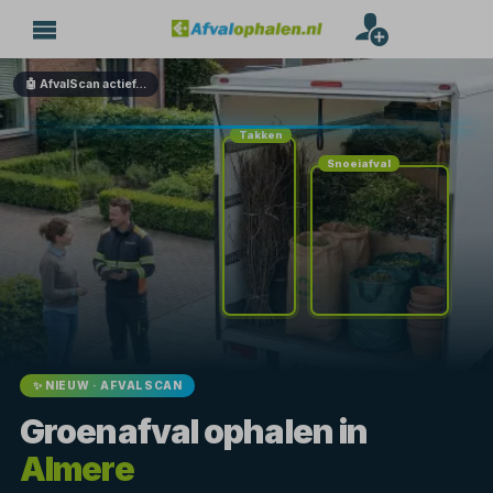
🤖 AfvalScan actief…
Takken
Snoeiafval
✨ NIEUW · AFVALSCAN
Groenafval ophalen in
Almere