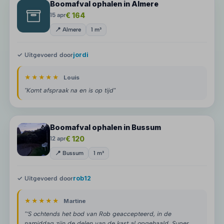
Boomafval ophalen in Almere
€ 164
15 apr
📍 Almere
1 m³
✓ Uitgevoerd door
jordi
★★★★★
Louis
"Komt afspraak na en is op tijd"
Boomafval ophalen in Bussum
€ 120
12 apr
📍 Bussum
1 m³
✓ Uitgevoerd door
rob12
★★★★★
Martine
"‘S ochtends het bod van Rob geaccepteerd, in de
namiddag zijn de delen van de kast al opgehaald. Super