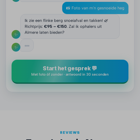
📸 Foto van m'n gesnoeide heg
Ik zie een flinke berg snoeiafval en takken! 🌿
Richtprijs:
€95 – €150
. Zal ik ophalers uit
Almere laten bieden?
✨
✨
Start het gesprek 💬
Met foto óf zonder · antwoord in 30 seconden
REVIEWS