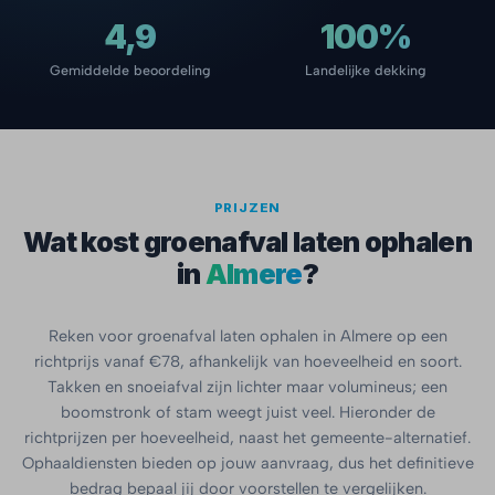
4,9
100%
Gemiddelde beoordeling
Landelijke dekking
PRIJZEN
Wat kost groenafval laten ophalen
in
Almere
?
Reken voor groenafval laten ophalen in Almere op een
richtprijs vanaf €78, afhankelijk van hoeveelheid en soort.
Takken en snoeiafval zijn lichter maar volumineus; een
boomstronk of stam weegt juist veel. Hieronder de
richtprijzen per hoeveelheid, naast het gemeente-alternatief.
Ophaaldiensten bieden op jouw aanvraag, dus het definitieve
bedrag bepaal jij door voorstellen te vergelijken.