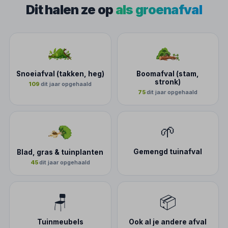
Dit halen ze op
als groenafval
Snoeiafval (takken, heg)
Boomafval (stam,
stronk)
109
dit jaar opgehaald
75
dit jaar opgehaald
🌱
Gemengd tuinafval
Blad, gras & tuinplanten
45
dit jaar opgehaald
🪑
📦
Tuinmeubels
Ook al je andere afval