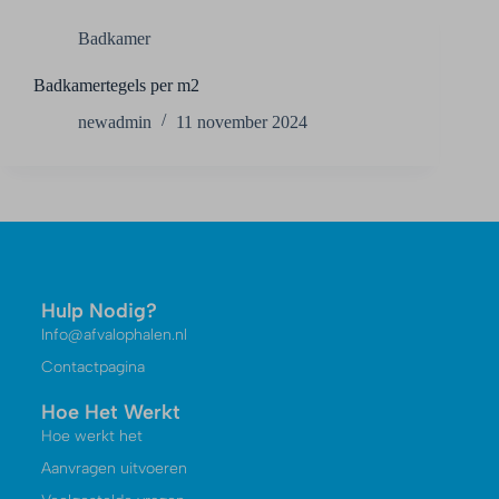
Badkamer
Badkamertegels per m2
newadmin
11 november 2024
Hulp Nodig?
Info@afvalophalen.nl
Contactpagina
Hoe Het Werkt
Hoe werkt het
Aanvragen uitvoeren