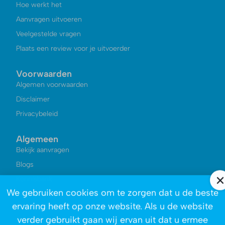
Hoe werkt het
Aanvragen uitvoeren
Veelgestelde vragen
Plaats een review voor je uitvoerder
Voorwaarden
Algemen voorwaarden
Disclaimer
Privacybeleid
Algemeen
Bekijk aanvragen
Blogs
Kennisbank
We gebruiken cookies om te zorgen dat u de beste
Reviews
ervaring heeft op onze website. Als u de website
Over ons
verder gebruikt gaan wij ervan uit dat u ermee