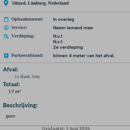
Sittard, Limburg, Nederland
Ophaalmoment:
In overleg
Service:
Neem iemand mee
Verdieping:
N.v.t
N.v.t
2e verdieping
Parkeerafstand:
binnen 4 meter van het afval.
Afval:
1x Bank 3zits
Totaal:
1.7 m³
Beschrijving:
geen
Geplaatst:
3 juni 2026