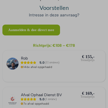
Voorstellen
Intresse in deze aanvraag?
Aanmelden & doe direct mee
Richtprijs: €108 – €178
€ 155,-
Rob
Totaalprijs
5.0
(11 reviews)
146x afval opgehaald
€ 169,-
Afval Ophaal Dienst BV
Totaalprijs
5.0
(1 review)
7x afval opgehaald